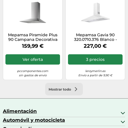
Mepamsa Piramide Plus
Mepamsa Gavia 90
90 Campana Decorativa
320.0710.376 Blanco -
90cm C Inox
Campana Decorativa
159,99 €
227,00 €
90Cm
Ver oferta
3 precios
pccomponentes.com
leroymerlin.es
sin gastos de envío
Envío a partir de 9,90 €
Mostrar todo
Alimentación
Automóvil y motocicleta
Bebidas
Bebidas espirituosas