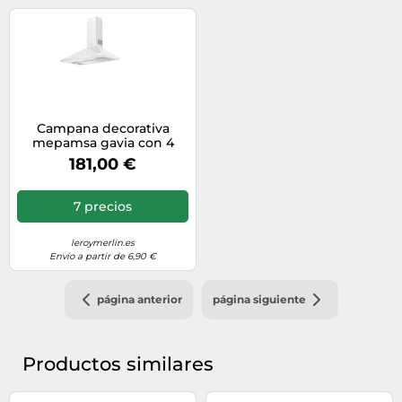
Campana decorativa
mepamsa gavia con 4
velocidades 70 cm 740
181,00 €
m/h blanco clase b
7 precios
leroymerlin.es
Envío a partir de 6,90 €
página anterior
página siguiente
Productos similares