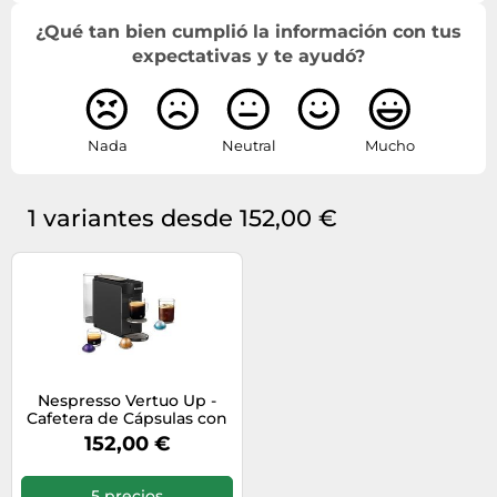
¿Qué tan bien cumplió la información con tus
expectativas y te ayudó?
Nada
Neutral
Mucho
1 variantes desde 152,00 €
Nespresso Vertuo Up -
Cafetera de Cápsulas con
7 Tamaños de Taza,
152,00 €
Tecnología Centrifusion,
Calentamiento Rápido,
Depósito 1,4 L, Modo
5 precios