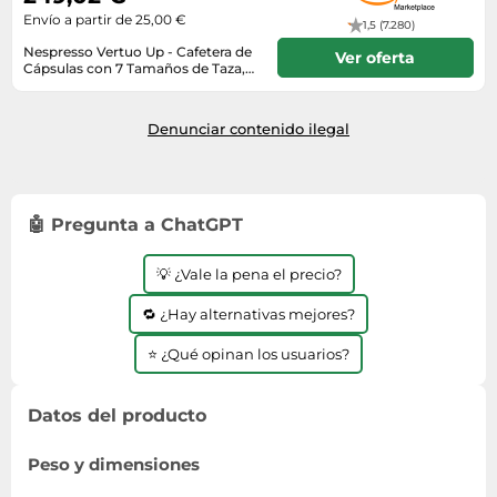
Compacto, Blanca (ENV200.W)
Envío a partir de 25,00 €
1,5 (7.280)
Nespresso Vertuo Up - Cafetera de
Ver oferta
Cápsulas con 7 Tamaños de Taza,
Tecnología Centrifusion,
Envío en 2 a 3 días
Calentamiento Rápido, Depósito
1,4 L, Modo Creaciones, Diseño
Denunciar contenido ilegal
Compacto, Blanca (ENV200.W)
🤖 Pregunta a ChatGPT
💡 ¿Vale la pena el precio?
🔁 ¿Hay alternativas mejores?
⭐ ¿Qué opinan los usuarios?
Datos del producto
Peso y dimensiones