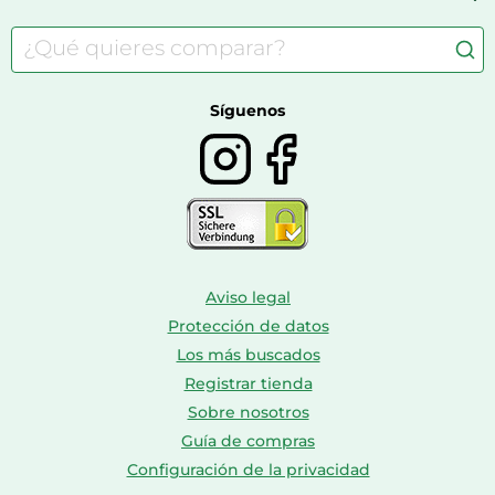
Carritos de bebé
Casas de muñecas
Comida para gatos
Accesorios de moda
Consolas
Comida para perros
Bolsos y maletas
Farmacia veterinaria
Botas mujer
Calzado de montaña
Síguenos
Aviso legal
Protección de datos
Los más buscados
Registrar tienda
Sobre nosotros
Guía de compras
Configuración de la privacidad