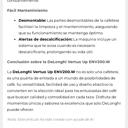
constantemente.
0 g
de café
Fácil Mantenimiento
Molinillo integrado
No
Desmontable:
Las partes desmontables de la cafetera
facilitan la limpieza y el mantenimiento, asegurando
Capacidad en tazas
1 tazas
que su funcionamiento se mantenga óptimo.
Alertas de descalcificación:
La máquina incluye un
Café tipo de entrada
Cápsula de café
sistema que te avisa cuando es necesario
descalcificarla, prolongando su vida útil.
Selector de la
No
intensidad del agua
Conclusión sobre la DeLonghi Vertuo Up ENV200.W
La
Tipo de producto
DeLonghi Vertuo Up ENV200.W
Macchina per caffè a capsule
no es solo una cafetera;
es una puerta de entrada a un mundo de posibilidades de
café. Su versatilidad, facilidad de uso y diseño atractivo la
Empaquetado
convierten en la elección ideal para los entusiastas del café
que buscan calidad y comodidad en cada taza. Disfruta de
Tipo de embalaje
Caja
momentos únicos y saborea la excelencia que solo DeLonghi
puede ofrecer.
Cantidad por
1 pieza(s)
paquete
Nota: Este artículo ha sido creado con ayuda de AI.