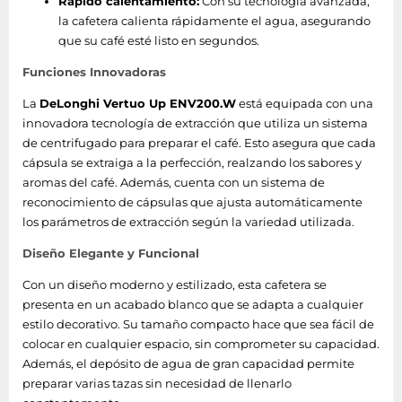
Rápido calentamiento:
Con su tecnología avanzada,
Tipo de instalación
Encimera
la cafetera calienta rápidamente el agua, asegurando
que su café esté listo en segundos.
Dos jarras a la vez
No
Funciones Innovadoras
Dos tazas a la vez
No
La
DeLonghi Vertuo Up ENV200.W
está equipada con una
innovadora tecnología de extracción que utiliza un sistema
Sistema de agua
No
de centrifugado para preparar el café. Esto asegura que cada
caliente
cápsula se extraiga a la perfección, realzando los sabores y
aromas del café. Además, cuenta con un sistema de
Altura regulable del
No
reconocimiento de cápsulas que ajusta automáticamente
surtidor de café
los parámetros de extracción según la variedad utilizada.
Capacidad del
Diseño Elegante y Funcional
0 L
tanque de leche
Con un diseño moderno y estilizado, esta cafetera se
presenta en un acabado blanco que se adapta a cualquier
Tanque de leche
No
estilo decorativo. Su tamaño compacto hace que sea fácil de
Espumador de leche
colocar en cualquier espacio, sin comprometer su capacidad.
No
incorporado
Además, el depósito de agua de gran capacidad permite
preparar varias tazas sin necesidad de llenarlo
Capacidad de granos