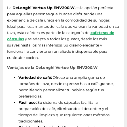
La
DeLonghi Vertuo Up ENV200.W
es la opción perfecta
Pantalla incorporada
No
para aquellas personas que buscan disfrutar de una
experiencia de café única en la comodidad de su hogar.
Tipo de control
Botones
Ideal para los amantes del café que valoran la variedad en su
taza, esta cafetera es parte de la categoría de
cafeteras de
Bluetooth
Si
cápsulas
y se adapta a todos los gustos, desde los más
suaves hasta los más intensos. Su diseño elegante y
Color del producto
Blanco
funcional la convierte en un aliado indispensable para
cualquier cocina.
Funciones y programas de cocina
Ventajas de la DeLonghi Vertuo Up ENV200.W
Preparación de
Variedad de café:
Ofrece una amplia gama de
Si
espresso
tamaños de taza, desde espresso hasta café grande,
permitiendo personalizar tu bebida según tus
Preparación de café
Si
preferencias.
Fácil uso:
Su sistema de cápsulas facilita la
Múltiples bebidas
Si
preparación de café, eliminando el desorden y el
tiempo de limpieza que requieren otras métodos
Desempeño
tradicionales.