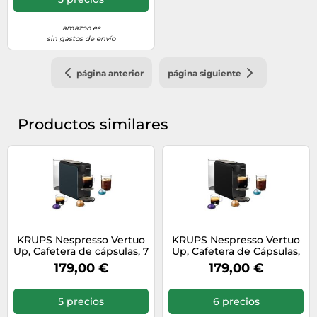
Creaciones, Diseño
Compacto, Gris
(ENV200.GY)
amazon.es
sin gastos de envío
página anterior
página siguiente
Productos similares
KRUPS Nespresso Vertuo
KRUPS Nespresso Vertuo
Up, Cafetera de cápsulas, 7
Up, Cafetera de Cápsulas,
tamaños de taza,
Depósito 1,4L, Negra
179,00 €
179,00 €
Nespresso Smart,
Depósito de 1,4 L, Lista en
3 segundos y Apagado
5 precios
6 precios
automático, Azul océano,