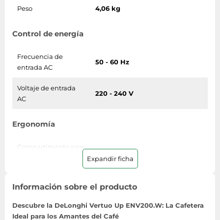
Peso
4,06 kg
Control de energía
Frecuencia de
50 - 60 Hz
entrada AC
Voltaje de entrada
220 - 240 V
AC
Ergonomía
Compartimento para
No
almacenamiento
Expandir ficha
Fácil de usar
Si
Información sobre el producto
Función de reloj
No
Descubre la DeLonghi Vertuo Up ENV200.W: La Cafetera
Ideal para los Amantes del Café
Temporizador
No