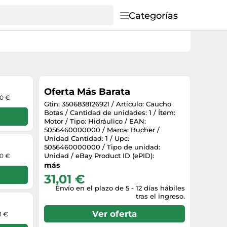
Categorías
Oferta Más Barata
70 €
Gtin: 3506838126921 / Artículo: Caucho
Botas / Cantidad de unidades: 1 / Ítem:
Motor / Tipo: Hidráulico / EAN:
5056460000000 / Marca: Bucher /
Unidad Cantidad: 1 / Upc:
5056460000000 / Tipo de unidad:
Unidad / eBay Product ID (ePID):
70 €
1081098220 / Código de artículo del
más
fabricante: 200.5461.2800.1, 200546128001
31,01 €
Envío en el plazo de 5 - 12 días hábiles
tras el ingreso.
Ver oferta
1 €