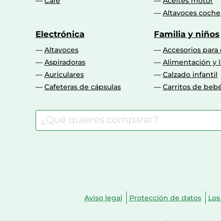
Café
Aceites motor
Altavoces coche
Electrónica
Familia y niños
Altavoces
Accesorios para
Aspiradoras
Alimentación y l
Auriculares
Calzado infantil
Cafeteras de cápsulas
Carritos de beb
Aviso legal
Protección de datos
Los