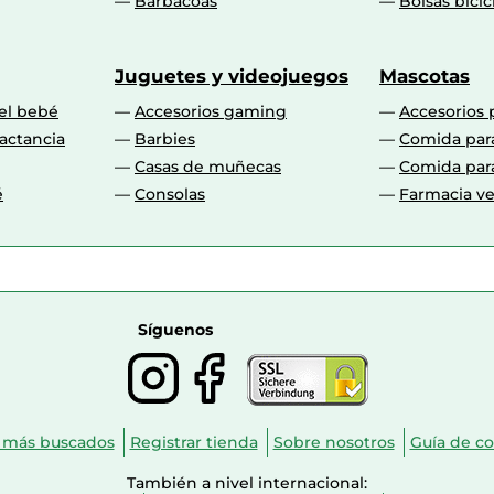
Barbacoas
Bolsas bicic
Juguetes y videojuegos
Mascotas
 el bebé
Accesorios gaming
Accesorios 
actancia
Barbies
Comida par
Casas de muñecas
Comida par
é
Consolas
Farmacia ve
Síguenos
 más buscados
Registrar tienda
Sobre nosotros
Guía de c
También a nivel internacional: