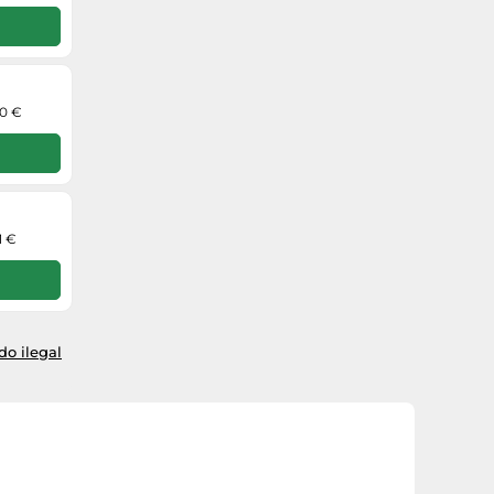
70 €
1 €
o ilegal