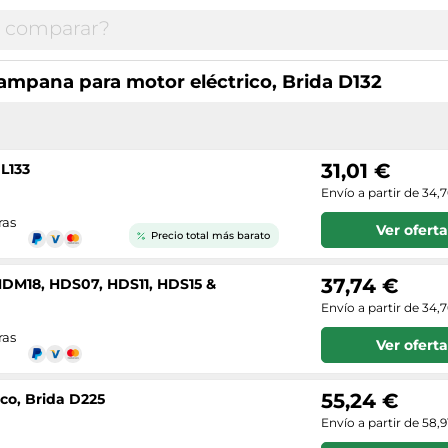
ampana para motor eléctrico, Brida D132
31,01 €
L133
Envío a partir de 34,
ras
Ver oferta
Precio total más barato
37,74 €
HDM18, HDS07, HDS11, HDS15 &
Envío a partir de 34,
ras
Ver oferta
55,24 €
co, Brida D225
Envío a partir de 58,9