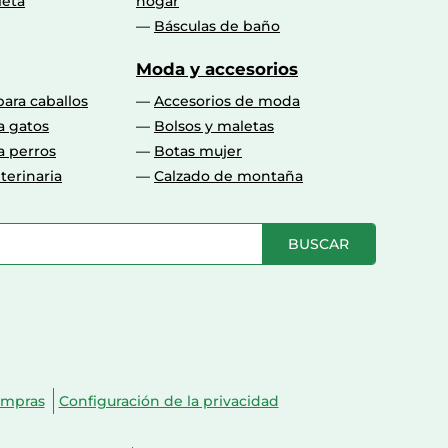
leta
hogar
Básculas de baño
Moda y accesorios
para caballos
Accesorios de moda
a gatos
Bolsos y maletas
a perros
Botas mujer
terinaria
Calzado de montaña
BUSCAR
ompras
Configuración de la privacidad