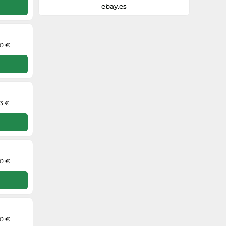
ebay.es
70 €
73 €
70 €
70 €