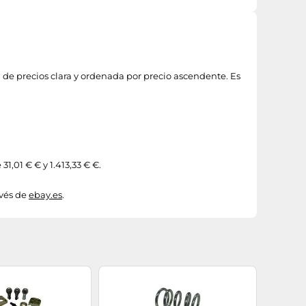
 de precios clara y ordenada por precio ascendente. Es
1,01 € € y 1.413,33 € €.
avés de
ebay.es
.