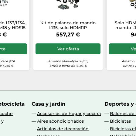
o L133/L134,
Kit de palanca de mando
Solo HDM1
M18 y HDS15
L135, solo HDM11P
mando L13
8 €
557,27 €
9
rta
Ver oferta
Ve
lace (ES)
Amazon Marketplace (ES)
Amazon M
e 42,91 €
Envío a partir de 41,93 €
Envío a 
tocicleta
Casa y jardín
Deportes y
 coche
Accesorios de hogar y cocina
Balones de 
 y
Aires acondicionados
Bicicletas
Artículos de decoración
Bicicletas e