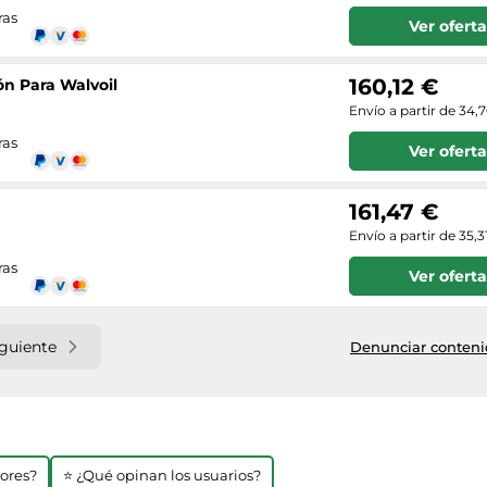
ras
Ver oferta
160,12 €
ón Para Walvoil
Envío a partir de 34,
ras
Ver oferta
161,47 €
Envío a partir de 35,3
ras
Ver oferta
iguiente
Denunciar contenid
jores?
⭐ ¿Qué opinan los usuarios?