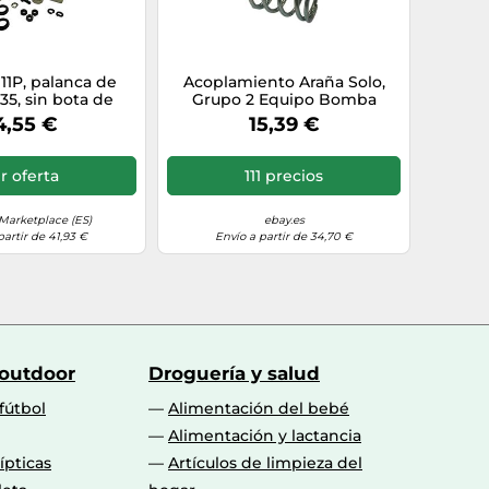
1P, palanca de
Acoplamiento Araña Solo,
5, sin bota de
Grupo 2 Equipo Bomba
goma
,0.25Kw-4Kw, Motor Eléctrico
4,55 €
15,39 €
Marco
r oferta
111 precios
arketplace (ES)
ebay.es
partir de 41,93 €
Envío a partir de 34,70 €
 outdoor
Droguería y salud
fútbol
Alimentación del bebé
Alimentación y lactancia
lípticas
Artículos de limpieza del