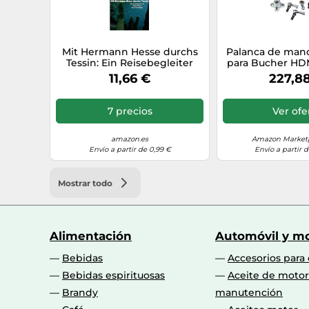
Mit Hermann Hesse durchs
Palanca de mand
Tessin: Ein Reisebegleiter
para Bucher HD
von Regina Bucher: 3609
11,66 €
227,8
7 precios
Ver ofe
amazon.es
Amazon Marketp
Envío a partir de 0,99 €
Envío a partir d
Mostrar todo
Alimentación
Automóvil y mo
Bebidas
Accesorios para
Bebidas espirituosas
Aceite de motor
Brandy
manutención