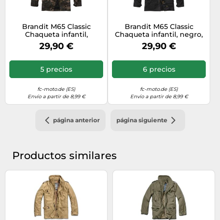
Brandit M65 Classic
Brandit M65 Classic
Chaqueta infantil,
Chaqueta infantil, negro,
Camuflaje oscuro, Talla
Talla 122-128
29,90 €
29,90 €
170-176
5 precios
6 precios
fc-moto.de (ES)
fc-moto.de (ES)
Envío a partir de 8,99 €
Envío a partir de 8,99 €
página anterior
página siguiente
Productos similares