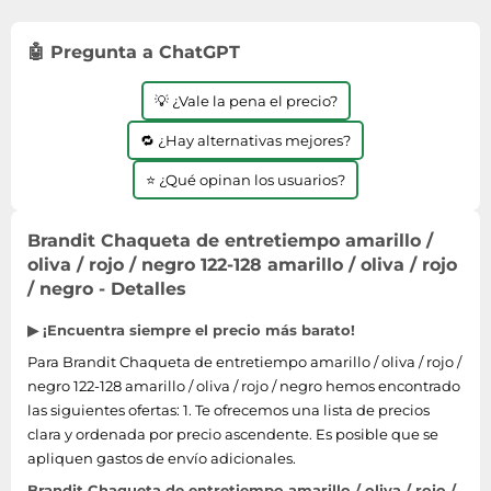
Lavavajillas y lavaplatos
Playmobil
Relojes
Ropa deportiva y outdoor
Perfumes de mujer
Media
Vehículos a escala
🤖 Pregunta a ChatGPT
Relojes de pulsera
Tiendas de campaña
Perfumes unisex
Microondas
Sneakers
Zapatillas de tenis
Placer y anticoncepción
💡 ¿Vale la pena el precio?
Monitores y pantallas ordenador
Tejer y crochet
Zapatillas deportivas
Productos de higiene corporal
Máquinas de afeitar
🔁 ¿Hay alternativas mejores?
Zapatillas de atletismo
Productos para baño y ducha
Móviles
⭐ ¿Qué opinan los usuarios?
Zapatillas de baloncesto
Protectores solares
Ordenadores portátiles
Zapatos
Sets de belleza
Placas de cocina
Brandit Chaqueta de entretiempo amarillo /
Zapatos de invierno
oliva / rojo / negro 122-128 amarillo / oliva / rojo
Tensiómetros
Radios
/ negro - Detalles
Zapatos mujer
Termómetros clínicos
Secadoras
▶ ¡Encuentra siempre el precio más barato!
Tratamientos faciales
Sonido y alta fidelidad
Para Brandit Chaqueta de entretiempo amarillo / oliva / rojo /
TV, vídeo y DVD
negro 122-128 amarillo / oliva / rojo / negro hemos encontrado
Tablets
las siguientes ofertas: 1. Te ofrecemos una lista de precios
clara y ordenada por precio ascendente. Es posible que se
Telecomunicaciones
apliquen gastos de envío adicionales.
Televisores
Brandit Chaqueta de entretiempo amarillo / oliva / rojo /