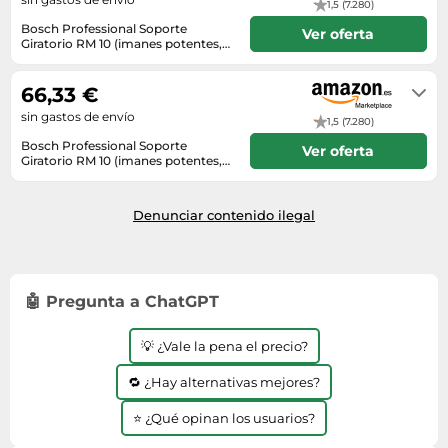
1,5 (7.280)
Bosch Professional Soporte
Ver oferta
Giratorio RM 10 (imanes potentes,
compatible con GCL 2-50 G)
Envío en 9 a 10 días
66,33 €
sin gastos de envío
1,5 (7.280)
Bosch Professional Soporte
Ver oferta
Giratorio RM 10 (imanes potentes,
compatible con GCL 2-50 G)
Envío en 9 a 10 días
Denunciar contenido ilegal
🤖 Pregunta a ChatGPT
💡 ¿Vale la pena el precio?
🔁 ¿Hay alternativas mejores?
⭐ ¿Qué opinan los usuarios?