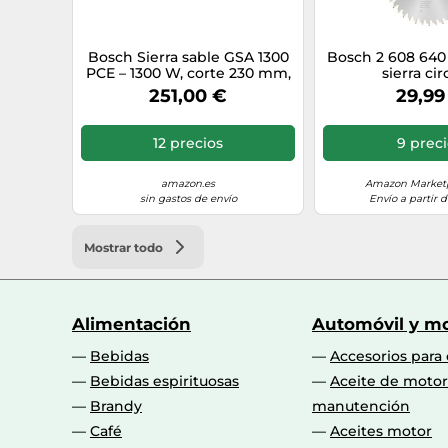
Bosch Sierra sable GSA 1300
Bosch 2 608 640
PCE – 1300 W, corte 230 mm,
sierra cir
SDS, Constant Electronic, 2
251,00 €
29,99
hojas, maletín
12 precios
9 prec
amazon.es
Amazon Marketp
sin gastos de envío
Envío a partir d
Mostrar todo
Alimentación
Automóvil y mo
Bebidas
Accesorios para
Bebidas espirituosas
Aceite de motor
Brandy
manutención
Café
Aceites motor