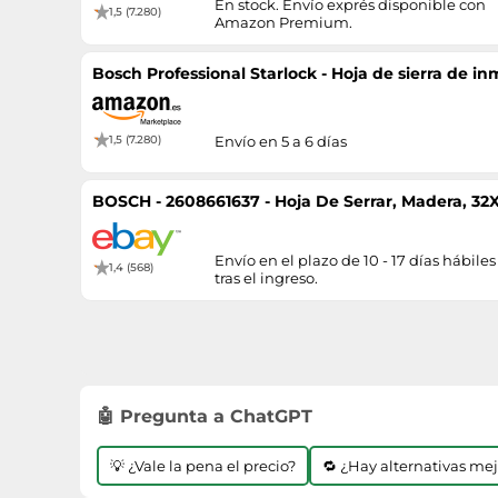
En stock. Envío exprés disponible con
1,5 (7.280)
Amazon Premium.
Bosch Professional Starlock - Hoja de sierra de i
1,5 (7.280)
Envío en 5 a 6 días
BOSCH - 2608661637 - Hoja De Serrar, Madera, 3
Envío en el plazo de 10 - 17 días hábiles
1,4 (568)
tras el ingreso.
🤖 Pregunta a ChatGPT
💡 ¿Vale la pena el precio?
🔁 ¿Hay alternativas me