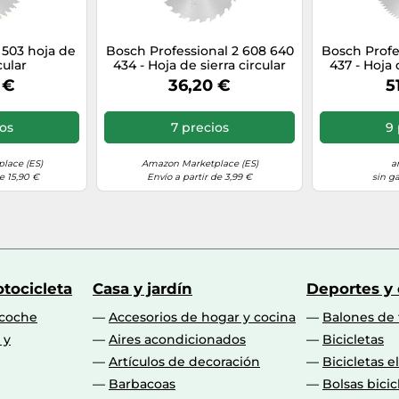
 503 hoja de
Bosch Professional 2 608 640
Bosch Profe
cular
434 - Hoja de sierra circular
437 - Hoja 
Optiline Wood - 254 x 30 x 2,0
Optiline Wo
 €
36,20 €
5
mm, 24 (pack de 1)
m
ios
7 precios
9 
lace (ES)
Amazon Marketplace (ES)
a
e 15,90 €
Envío a partir de 3,99 €
sin g
tocicleta
Casa y jardín
Deportes y
 coche
Accesorios de hogar y cocina
Balones de 
 y
Aires acondicionados
Bicicletas
Artículos de decoración
Bicicletas e
Barbacoas
Bolsas bicic