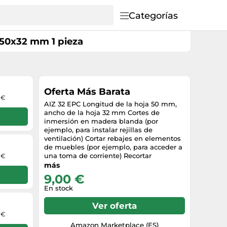
Categorías
 50x32 mm 1 pieza
Oferta Más Barata
 €
AIZ 32 EPC Longitud de la hoja 50 mm,
ancho de la hoja 32 mm Cortes de
inmersión en madera blanda (por
ejemplo, para instalar rejillas de
ventilación) Cortar rebajes en elementos
de muebles (por ejemplo, para acceder a
una toma de corriente) Recortar
 €
componentes de madera (por ejemplo,
más
tacos, espigas) a ras de una superficie
9,00 €
Adecuado para todas las máquinas
En stock
Starlock: Bosch GOP 12V-28 Professional
PMF 220 CE PMF 250 CES), StarlockPlus
Ver oferta
(Bosch GOP 30-28 GOP 40-30 GOP 18V-28
 €
Professional PMF 350 CES Adecuado para
todas las máquinas Starlock: Fein AFMT
Amazon Marketplace (ES)