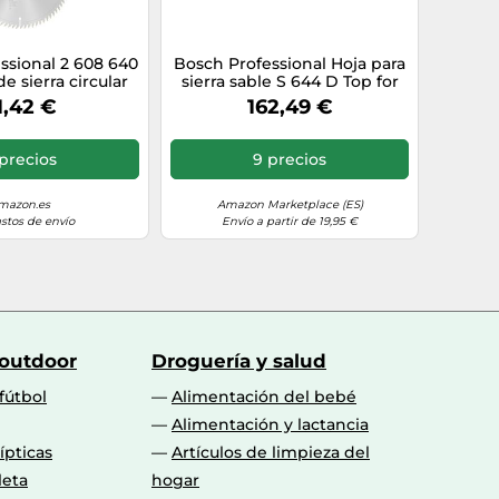
ssional 2 608 640
Bosch Professional Hoja para
de sierra circular
sierra sable S 644 D Top for
od (254 x 30 x 2,5
Wood 150x19x1,25 mm 100 uds
1,42 €
162,49 €
m, 80)
precios
9 precios
mazon.es
Amazon Marketplace (ES)
astos de envío
Envío a partir de 19,95 €
 outdoor
Droguería y salud
fútbol
Alimentación del bebé
Alimentación y lactancia
lípticas
Artículos de limpieza del
leta
hogar