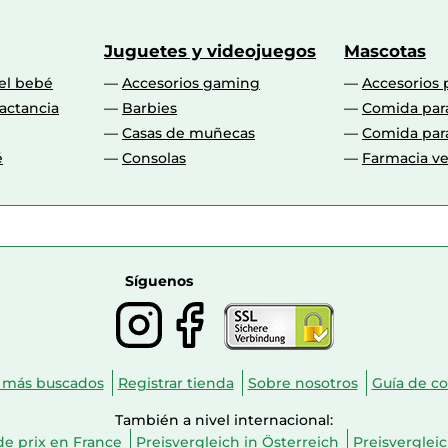
Juguetes y videojuegos
Mascotas
 el bebé
Accesorios gaming
Accesorios 
actancia
Barbies
Comida par
Casas de muñecas
Comida par
é
Consolas
Farmacia ve
Síguenos
 más buscados
Registrar tienda
Sobre nosotros
Guía de c
También a nivel internacional:
e prix en France
Preisvergleich in Österreich
Preisverglei