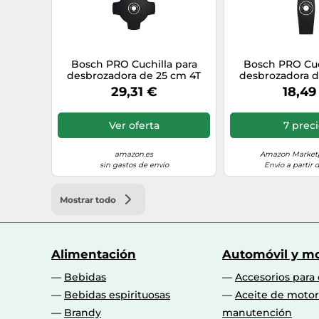
Bosch PRO Cuchilla para
Bosch PRO Cuc
desbrozadora de 25 cm 4T
desbrozadora d
29,31 €
18,49
Ver oferta
7 prec
amazon.es
Amazon Marketp
sin gastos de envío
Envío a partir 
Mostrar todo
Alimentación
Automóvil y mo
Bebidas
Accesorios para
Bebidas espirituosas
Aceite de motor
Brandy
manutención