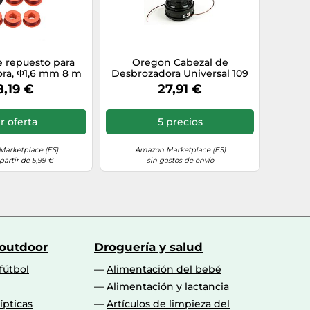
 repuesto para
Oregon Cabezal de
ra, Φ1,6 mm 8 m
Desbrozadora Universal 109
h Art 23 26 30
mm Tap & Go Lightning Load
8,19 €
27,91 €
 Easytrim para
Pro, Para Hierba, Maleza y
 Bobina Line
Vegetación Densa,
 (5 piscinas + 1
Compatible con Stihl, Bosch,
r oferta
5 precios
bierta)
Ryobi, Worx y Más Modelos
arketplace (ES)
Amazon Marketplace (ES)
partir de 5,99 €
sin gastos de envío
 outdoor
Droguería y salud
fútbol
Alimentación del bebé
Alimentación y lactancia
lípticas
Artículos de limpieza del