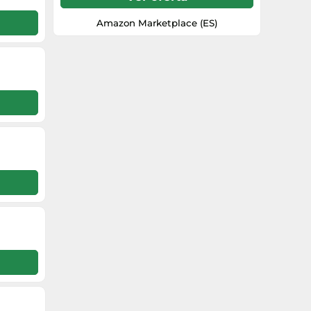
doble para el hombro, set de cuchillas
metálicas de 25 cm, bobina Pro Tap,
Amazon Marketplace (ES)
Peso: 11.0231131 Libras, Fabricante: Bosch
Professional