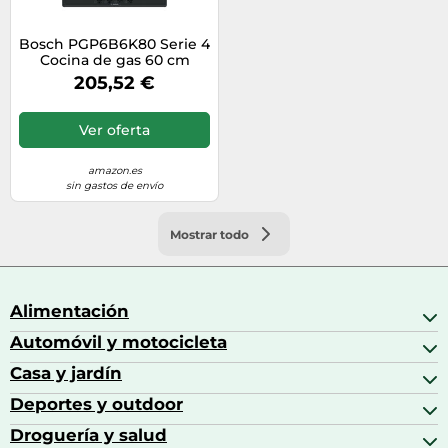
Bosch PGP6B6K80 Serie 4
Cocina de gas 60 cm
acero esmaltado negro
205,52 €
Ver oferta
amazon.es
sin gastos de envío
Mostrar todo
Alimentación
Automóvil y motocicleta
Bebidas
Bebidas espirituosas
Casa y jardín
Accesorios para coche
Brandy
Aceite de motor y manutención
Deportes y outdoor
Accesorios de hogar y cocina
Café
Aceites motor
Aires acondicionados
Droguería y salud
Balones de fútbol