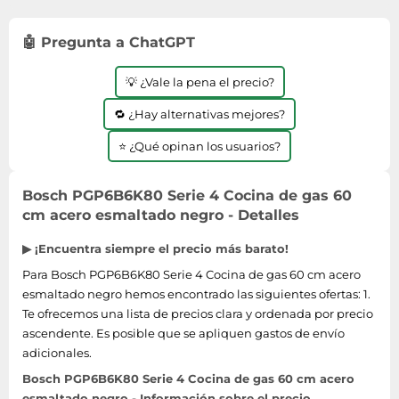
Lavavajillas y lavaplatos
Playmobil
Relojes
Ropa deportiva y outdoor
Perfumes de mujer
Media
Vehículos a escala
🤖 Pregunta a ChatGPT
Relojes de pulsera
Tiendas de campaña
Perfumes unisex
Microondas
Sneakers
Zapatillas de tenis
Placer y anticoncepción
💡 ¿Vale la pena el precio?
Monitores y pantallas ordenador
Tejer y crochet
Zapatillas deportivas
Productos de higiene corporal
Máquinas de afeitar
🔁 ¿Hay alternativas mejores?
Zapatillas de atletismo
Productos para baño y ducha
Móviles
⭐ ¿Qué opinan los usuarios?
Zapatillas de baloncesto
Protectores solares
Ordenadores portátiles
Zapatos
Sets de belleza
Placas de cocina
Bosch PGP6B6K80 Serie 4 Cocina de gas 60
Zapatos de invierno
cm acero esmaltado negro - Detalles
Tensiómetros
Radios
Zapatos mujer
Termómetros clínicos
Secadoras
▶ ¡Encuentra siempre el precio más barato!
Tratamientos faciales
Para Bosch PGP6B6K80 Serie 4 Cocina de gas 60 cm acero
Sonido y alta fidelidad
esmaltado negro hemos encontrado las siguientes ofertas: 1.
TV, vídeo y DVD
Te ofrecemos una lista de precios clara y ordenada por precio
Tablets
ascendente. Es posible que se apliquen gastos de envío
adicionales.
Telecomunicaciones
Bosch PGP6B6K80 Serie 4 Cocina de gas 60 cm acero
Televisores
esmaltado negro - Información sobre el precio