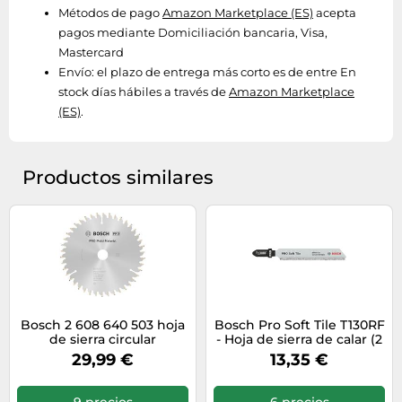
Métodos de pago
Amazon Marketplace (ES)
acepta
pagos mediante Domiciliación bancaria, Visa,
Mastercard
Envío:
el plazo de entrega más corto es de entre En
stock días hábiles a través de
Amazon Marketplace
(ES)
.
Productos similares
Bosch 2 608 640 503 hoja
Bosch Pro Soft Tile T130RF
de sierra circular
- Hoja de sierra de calar (2
unidades, para azulejos,
29,99 €
13,35 €
azulejos, longitud de 83
mm, sierra de calar
profesional)