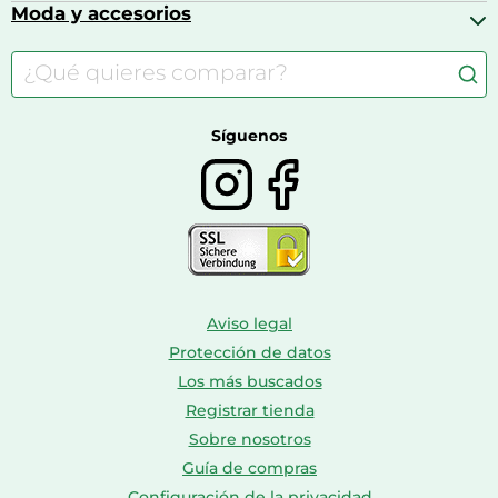
Calzado infantil
Barbies
Moda y accesorios
Accesorios para caballos
Carritos de bebé
Casas de muñecas
Comida para gatos
Accesorios de moda
Consolas
Comida para perros
Bolsos y maletas
Farmacia veterinaria
Botas mujer
Calzado de montaña
Síguenos
Aviso legal
Protección de datos
Los más buscados
Registrar tienda
Sobre nosotros
Guía de compras
Configuración de la privacidad