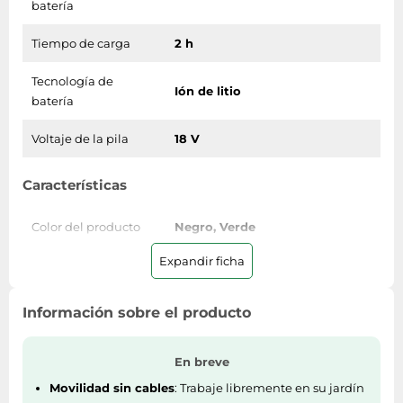
batería
Tiempo de carga
2 h
Tecnología de
Ión de litio
batería
Voltaje de la pila
18 V
Características
Color del producto
Negro, Verde
Expandir ficha
Hoja para matorrales
Si
Anchura de la hoja
10 cm
Información sobre el producto
Espaciado de
dientes de la hoja
8 mm
En breve
para matorrales
Movilidad sin cables
: Trabaje libremente en su jardín