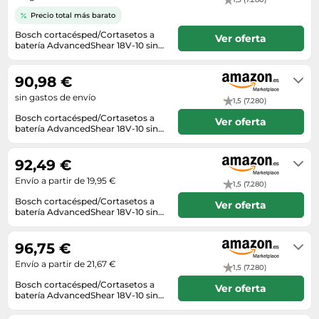
Lavavajillas y lavaplatos
Playmobil
Relojes
Ropa deportiva y outdoor
Precio total más barato
Perfumes de mujer
Media
Vehículos a escala
Relojes de pulsera
Bosch cortacésped/Cortasetos a
Ver oferta
Tiendas de campaña
Perfumes unisex
Microondas
batería AdvancedShear 18V-10 sin
Sneakers
Bat./carg.
Unknown
Zapatillas de tenis
Placer y anticoncepción
Monitores y pantallas ordenador
Tejer y crochet
90,98 €
Zapatillas deportivas
Productos de higiene corporal
Máquinas de afeitar
sin gastos de envío
Zapatillas de atletismo
1,5 (7.280)
Productos para baño y ducha
Móviles
Bosch cortacésped/Cortasetos a
Ver oferta
Zapatillas de baloncesto
batería AdvancedShear 18V-10 sin
Protectores solares
Ordenadores portátiles
Bat./carg.
En stock. Envío por Amazon.
Zapatos
Sets de belleza
Placas de cocina
92,49 €
Zapatos de invierno
Tensiómetros
Radios
Envío a partir de 19,95 €
1,5 (7.280)
Zapatos mujer
Termómetros clínicos
Secadoras
Bosch cortacésped/Cortasetos a
Ver oferta
batería AdvancedShear 18V-10 sin
Tratamientos faciales
Sonido y alta fidelidad
Bat./carg.
En stock
TV, vídeo y DVD
96,75 €
Envío a partir de 21,67 €
Tablets
1,5 (7.280)
Bosch cortacésped/Cortasetos a
Telecomunicaciones
Ver oferta
batería AdvancedShear 18V-10 sin
Bat./carg.
En stock
Televisores