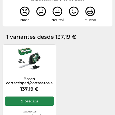
Nada
Neutral
Mucho
1 variantes desde 137,19 €
Bosch
cortacésped/cortasetos a
batería AdvancedShear
137,19 €
18V-10
9 precios
amazon.es