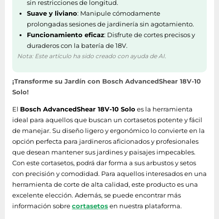
sin restricciones de longitud.
Peso y dimensiones
Suave y liviano
: Manipule cómodamente
prolongadas sesiones de jardinería sin agotamiento.
Funcionamiento eficaz
: Disfrute de cortes precisos y
Peso
1,45 kg
duraderos con la batería de 18V.
Altura
163 mm
Nota: Este artículo ha sido creado con ayuda de AI.
Profundidad
462 mm
¡Transforme su Jardín con Bosch AdvancedShear 18V-10
Solo!
Ancho
105 mm
El
Bosch AdvancedShear 18V-10 Solo
es la herramienta
ideal para aquellos que buscan un cortasetos potente y fácil
de manejar. Su diseño ligero y ergonómico lo convierte en la
opción perfecta para jardineros aficionados y profesionales
que desean mantener sus jardines y paisajes impecables.
Con este cortasetos, podrá dar forma a sus arbustos y setos
con precisión y comodidad. Para aquellos interesados en una
herramienta de corte de alta calidad, este producto es una
excelente elección. Además, se puede encontrar más
información sobre
cortasetos
en nuestra plataforma.