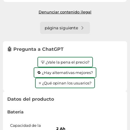
Bat./carg.
Envío en 2 a 3 semanas
Denunciar contenido ilegal
página siguiente
🤖 Pregunta a ChatGPT
💡 ¿Vale la pena el precio?
🔁 ¿Hay alternativas mejores?
⭐ ¿Qué opinan los usuarios?
Datos del producto
Batería
Capacidad de la
2 Ah