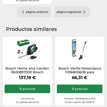
sin gastos de envío
página anterior
página siguiente
Productos similares
Bosch Home and Garden
Bosch Varilla telescópica
0600857000 Bosch
F016800608 para
AdvancedShear 18V-10 (1
AdvancedShear 18V-10
137,19 €
66,31 €
2,0 Ah, Sistema de 18V,
cortan hasta 85 m² por
Cada Ciclo de batería, con
9 precios
9 precios
Cuchillas cortacésped y
Cortasetos, en Caja)
amazon.es
Amazon Marketplace (ES)
sin gastos de envío
Envío a partir de 22,60 €