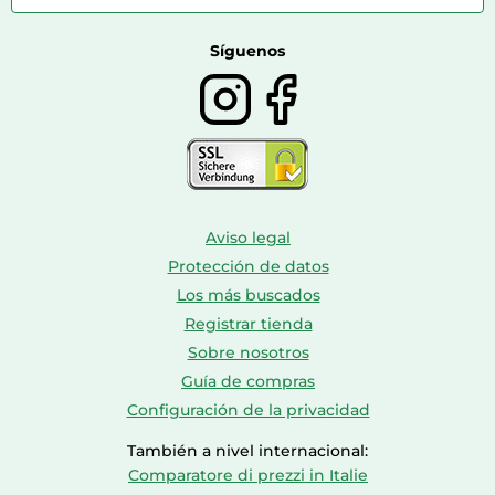
Farmacia veterinaria
Botas mujer
Calzado de montaña
Síguenos
Aviso legal
Protección de datos
Los más buscados
Registrar tienda
Sobre nosotros
Guía de compras
Configuración de la privacidad
También a nivel internacional:
Comparatore di prezzi in Italie