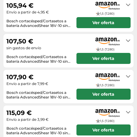
105,94 €
Envío a partir de 4,95 €
1,5 (7.280)
Bosch cortacésped/Cortasetos a
Ver oferta
batería AdvancedShear 18V-10 sin
Bat./carg.
Envío en 8 a 9 días
107,50 €
sin gastos de envío
1,5 (7.280)
Bosch cortacésped/Cortasetos a
Ver oferta
batería AdvancedShear 18V-10 sin
Bat./carg.
En stock. Envío exprés disponible
con Amazon Premium.
107,90 €
Envío a partir de 7,99 €
1,5 (7.280)
Bosch cortacésped/Cortasetos a
Ver oferta
batería AdvancedShear 18V-10 sin
Bat./carg.
Envío en 2 a 3 días
115,09 €
Envío a partir de 3,99 €
1,5 (7.280)
Bosch cortacésped/Cortasetos a
Ver oferta
batería AdvancedShear 18V-10 sin