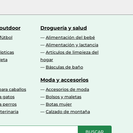
 outdoor
Droguería y salud
fútbol
Alimentación del bebé
Alimentación y lactancia
lípticas
Artículos de limpieza del
leta
hogar
Básculas de baño
Moda y accesorios
para caballos
Accesorios de moda
a gatos
Bolsos y maletas
a perros
Botas mujer
terinaria
Calzado de montaña
BUSCAR