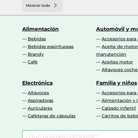
Mostrar todo
Alimentación
Automóvil y mo
Bebidas
Accesorios para
Bebidas espirituosas
Aceite de motor
Brandy
manutención
Café
Aceites motor
Altavoces coche
Electrónica
Familia y niños
Altavoces
Accesorios para
Aspiradoras
Alimentación y l
Auriculares
Calzado infantil
Cafeteras de cápsulas
Carritos de beb