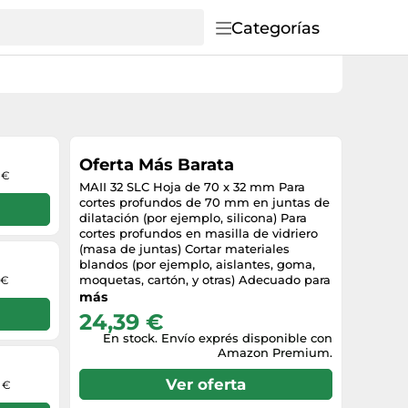
Categorías
Oferta Más Barata
 €
MAII 32 SLC Hoja de 70 x 32 mm Para
cortes profundos de 70 mm en juntas de
dilatación (por ejemplo, silicona) Para
cortes profundos en masilla de vidriero
(masa de juntas) Cortar materiales
blandos (por ejemplo, aislantes, goma,
moquetas, cartón, y otras) Adecuado para
 €
todas las máquinas StarlockMax (Bosch
más
GOP 55-36 Professional - Fein AFSC 18
24,39 €
QSL AFSC 18 QCSL FSC 500 QSL) El
En stock. Envío exprés disponible con
sistema de enganche Starlock te permite
Amazon Premium.
cambiar la hoja rápidamente en 3
segundos, sin tener que tocarla, Peso:
Ver oferta
9 €
0.121 Libras, Fabricante: Bosch Home and
Garden