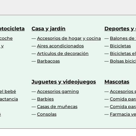
tocicleta
Casa y jardín
Deportes y
 coche
Accesorios de hogar y cocina
Balones de 
 y
Aires acondicionados
Bicicletas
Artículos de decoración
Bicicletas e
Barbacoas
Bolsas bicic
Juguetes y videojuegos
Mascotas
 el bebé
Accesorios gaming
Accesorios 
actancia
Barbies
Comida par
Casas de muñecas
Comida par
é
Consolas
Farmacia ve