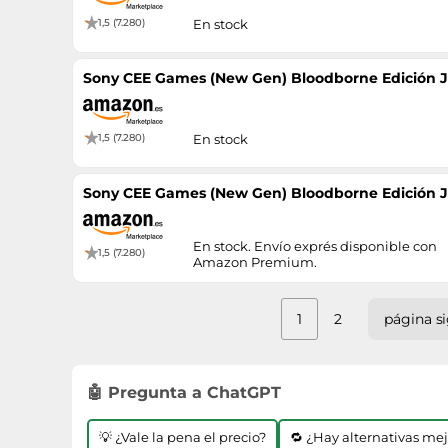
1,5 (7.280)
En stock
Sony CEE Games (New Gen) Bloodborne Edición 
1,5 (7.280)
En stock
Sony CEE Games (New Gen) Bloodborne Edición 
En stock. Envío exprés disponible con
1,5 (7.280)
Amazon Premium.
1
2
página s
🤖 Pregunta a ChatGPT
💡 ¿Vale la pena el precio?
🔁 ¿Hay alternativas me