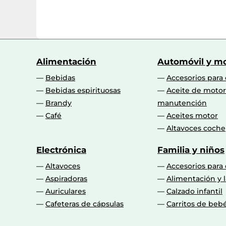
Alimentación
Automóvil y mo
Bebidas
Accesorios para
Bebidas espirituosas
Aceite de motor
Brandy
manutención
Café
Aceites motor
Altavoces coche
Electrónica
Familia y niños
Altavoces
Accesorios para
Aspiradoras
Alimentación y l
Auriculares
Calzado infantil
Cafeteras de cápsulas
Carritos de beb