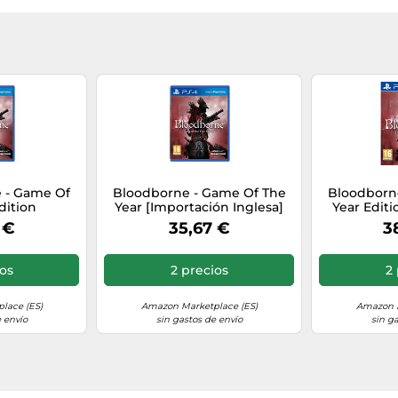
 - Game Of
Bloodborne - Game Of The
Bloodborn
dition
Year [Importación Inglesa]
Year Editi
I
 €
35,67 €
3
ios
2 precios
2 
lace (ES)
Amazon Marketplace (ES)
Amazon M
 envío
sin gastos de envío
sin g