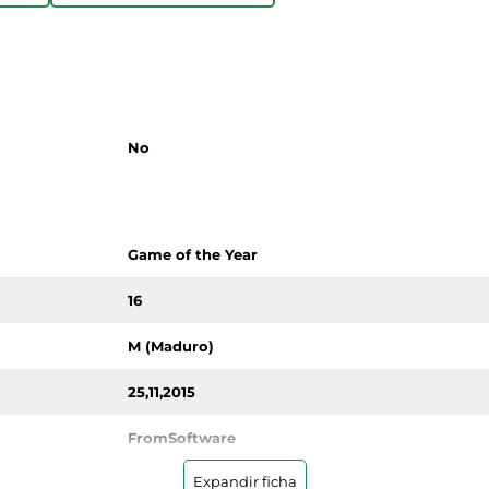
No
Game of the Year
16
M (Maduro)
25,11,2015
FromSoftware
Expandir ficha
RPG (juego de rol)