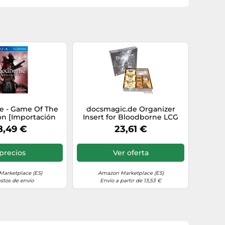
e - Game Of The
docsmagic.de Organizer
on [Importación
Insert for Bloodborne LCG
taliana]
Box - Einsatz
8,49 €
23,61 €
precios
Ver oferta
arketplace (ES)
Amazon Marketplace (ES)
astos de envío
Envío a partir de 13,53 €