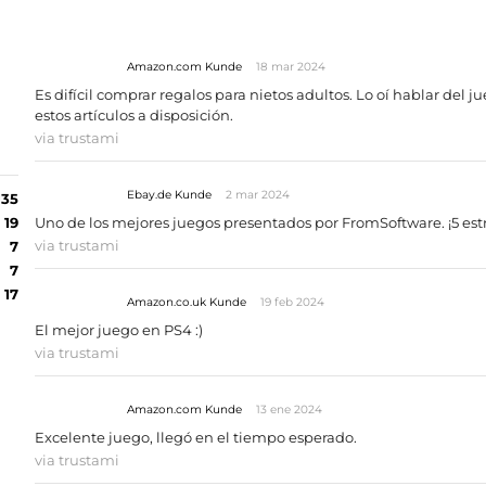
Amazon.com Kunde
18 mar 2024
Es difícil comprar regalos para nietos adultos. Lo oí hablar del j
estos artículos a disposición.
via trustami
Ebay.de Kunde
2 mar 2024
135
19
Uno de los mejores juegos presentados por FromSoftware. ¡5 estr
via trustami
7
7
17
Amazon.co.uk Kunde
19 feb 2024
El mejor juego en PS4 :)
via trustami
Amazon.com Kunde
13 ene 2024
Excelente juego, llegó en el tiempo esperado.
via trustami