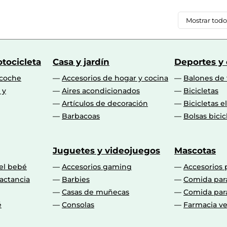
Mostrar tod
tocicleta
Casa y jardín
Deportes y
 coche
Accesorios de hogar y cocina
Balones de 
 y
Aires acondicionados
Bicicletas
Artículos de decoración
Bicicletas e
Barbacoas
Bolsas bicic
Juguetes y videojuegos
Mascotas
 el bebé
Accesorios gaming
Accesorios 
actancia
Barbies
Comida par
Casas de muñecas
Comida par
é
Consolas
Farmacia ve