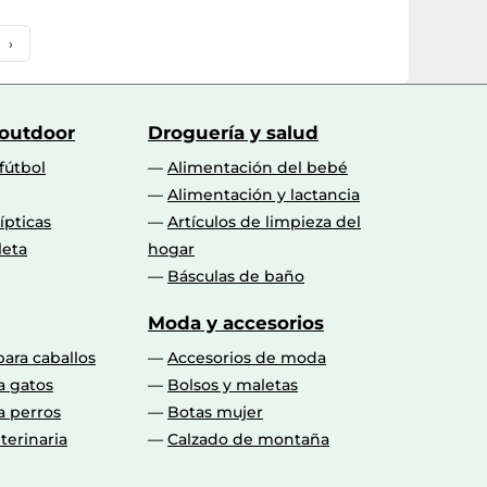
o
›
 outdoor
Droguería y salud
fútbol
Alimentación del bebé
Alimentación y lactancia
lípticas
Artículos de limpieza del
leta
hogar
Básculas de baño
Moda y accesorios
para caballos
Accesorios de moda
a gatos
Bolsos y maletas
a perros
Botas mujer
terinaria
Calzado de montaña