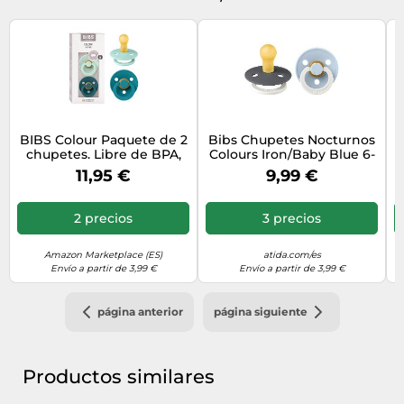
BIBS Colour Paquete de 2
Bibs Chupetes Nocturnos
chupetes. Libre de BPA,
Colours Iron/Baby Blue 6-
Tetina redonda. Látex
18m 2 uds
11,95 €
9,99 €
natural, Talla 2 (6-18
meses), Nordic
Mint/Forest Lake
2 precios
3 precios
Amazon Marketplace (ES)
atida.com/es
Envío a partir de 3,99 €
Envío a partir de 3,99 €
página anterior
página siguiente
Productos similares