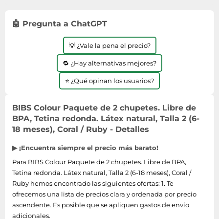
Lavavajillas y lavaplatos
Playmobil
Relojes
Ropa deportiva y outdoor
Perfumes de mujer
Media
Vehículos a escala
Relojes de pulsera
🤖 Pregunta a ChatGPT
Tiendas de campaña
Perfumes unisex
Microondas
Sneakers
Zapatillas de tenis
Placer y anticoncepción
Monitores y pantallas ordenador
💡 ¿Vale la pena el precio?
Tejer y crochet
Zapatillas deportivas
Productos de higiene corporal
Máquinas de afeitar
🔁 ¿Hay alternativas mejores?
Zapatillas de atletismo
Productos para baño y ducha
Móviles
⭐ ¿Qué opinan los usuarios?
Zapatillas de baloncesto
Protectores solares
Ordenadores portátiles
Zapatos
Sets de belleza
Placas de cocina
BIBS Colour Paquete de 2 chupetes. Libre de
Zapatos de invierno
BPA, Tetina redonda. Látex natural, Talla 2 (6-
Tensiómetros
Radios
18 meses), Coral / Ruby - Detalles
Zapatos mujer
Termómetros clínicos
Secadoras
▶ ¡Encuentra siempre el precio más barato!
Tratamientos faciales
Sonido y alta fidelidad
Para BIBS Colour Paquete de 2 chupetes. Libre de BPA,
TV, vídeo y DVD
Tetina redonda. Látex natural, Talla 2 (6-18 meses), Coral /
Tablets
Ruby hemos encontrado las siguientes ofertas: 1. Te
ofrecemos una lista de precios clara y ordenada por precio
Telecomunicaciones
ascendente. Es posible que se apliquen gastos de envío
Televisores
adicionales.