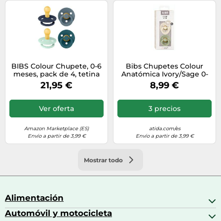
BIBS Colour Chupete, 0-6
Bibs Chupetes Colour
meses, pack de 4, tetina
Anatómica Ivory/Sage 0-
redonda, Baby Boy
6m 2 uds
21,95 €
8,99 €
Colours
Ver oferta
3 precios
Amazon Marketplace (ES)
atida.com/es
Envío a partir de 3,99 €
Envío a partir de 3,99 €
Mostrar todo
Alimentación
Automóvil y motocicleta
Bebidas