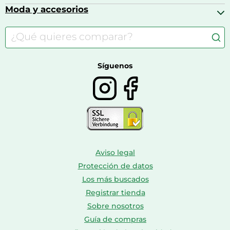
Cafeteras de cápsulas
Calzado infantil
Barbies
Moda y accesorios
Accesorios para caballos
Carritos de bebé
Casas de muñecas
Comida para gatos
Accesorios de moda
Consolas
Comida para perros
Bolsos y maletas
Farmacia veterinaria
Botas mujer
Calzado de montaña
Síguenos
Aviso legal
Protección de datos
Los más buscados
Registrar tienda
Sobre nosotros
Guía de compras