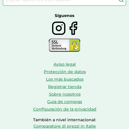
Bolsos y maletas
Farmacia veterinaria
Botas mujer
Calzado de montaña
Síguenos
Aviso legal
Protección de datos
Los más buscados
Registrar tienda
Sobre nosotros
Guía de compras
Configuración de la privacidad
También a nivel internacional:
Comparatore di prezzi in Italie