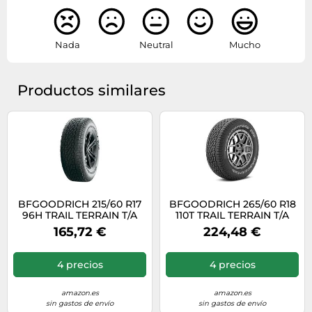
Nada
Neutral
Mucho
Productos similares
BFGOODRICH 215/60 R17
BFGOODRICH 265/60 R18
96H TRAIL TERRAIN T/A
110T TRAIL TERRAIN T/A
OWL
165,72 €
224,48 €
4 precios
4 precios
amazon.es
amazon.es
sin gastos de envío
sin gastos de envío