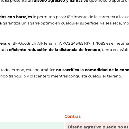
11/108S presenta un
diseño agresivo y llamativo
que no solo aporta un
dos con barrajes
le permiten pasar fácilmente de la carretera a los c
a
garantiza un agarre óptimo en cualquier superficie, ya sea seca, m
tera
, el BF-Goodrich All-Terrain TA KO2 245/65 R17 111/108S es el neum
 una
eficiente reducción de la distancia de frenado
, tanto en asfa
o todo terreno, este neumático
no sacrifica la comodidad de la con
rrido tranquilo y placentero mientras conquista cualquier terreno.
Contras
Diseño agresivo puede no at