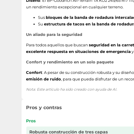
Diseño
: El BF-Goodrich All-Terrain TA KO2 245/65 R17 1
un rendimiento excepcional en cualquier terreno.
Sus
bloques de la banda de rodadura intercala
Su
estructura de tacos en la banda de rodadur
Un aliado para la seguridad
Para todos aquellos que buscan
seguridad en la carre
excelente respuesta en situaciones de emergencia
y
Confort y rendimiento en un solo paquete
Confort
: A pesar de su construcción robusta y su diseñ
emisión de ruido
, para que pueda disfrutar de un reco
Nota: Este artículo ha sido creado con ayuda de AI.
Pros y contras
Pros
Robusta construcción de tres capas