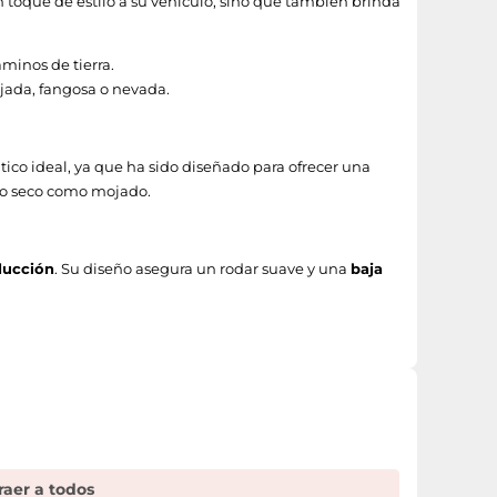
 toque de estilo a su vehículo, sino que también brinda
aminos de tierra.
ojada, fangosa o nevada.
ático ideal, ya que ha sido diseñado para ofrecer una
lto seco como mojado.
ducción
. Su diseño asegura un rodar suave y una
baja
raer a todos