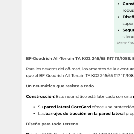
Const
robus
Diseñ
superf
Segur
silenc
Nota: Est
BF-Goodrich All-Terrain TA KO2 245/65 R17 111/108S:
Para los devotos del off-road, los amantes de la aventura
que el BF-Goodrich All-Terrain TA KO2 245/65 R17 111/108
Un neumático que resiste a todo
Construcción
: Este neumático está fabricado con una
Su
pared lateral CoreGard
ofrece una protección 
Las
barrajes de tracción en la pared lateral
prop
Diseño para todo terreno