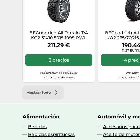
BFGoodrich All Terrain T/A
BFGoodrich All 
KO2 31X10.5R15 109S RWL
KO2 235/70R16
3PMSF
3PMS
211,29 €
190,4
11.27 EUR/1
3 precios
4 prec
todosneumaticos365.es
amazon.
sin gastos de envío
sin gastos de
Mostrar todo
Alimentación
Automóvil y mo
Bebidas
Accesorios para
Bebidas espirituosas
Aceite de motor