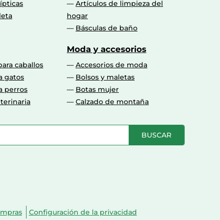
lípticas
Artículos de limpieza del
leta
hogar
Básculas de baño
Moda y accesorios
para caballos
Accesorios de moda
a gatos
Bolsos y maletas
a perros
Botas mujer
terinaria
Calzado de montaña
BUSCAR
ompras
Configuración de la privacidad