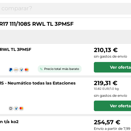
5R17 111/108S RWL TL 3PMSF
210,13 €
8S RWL TL 3PMSF
sin gastos de envío
Ver oferta
Precio total más barato
219,31 €
11S - Neumático todas las Estaciones
10.82 EUR/1.0 kg
sin gastos de envío
Ver oferta
254,57 €
n t/a ko2
Envío a partir de 7,99