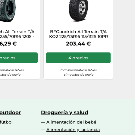
h All Terrain T/A
BFGoodrich All Terrain T/A
255/70R16 120S -
KO2 225/75R16 115/112S 10PR
co todas las
RWL LRE TL 3PMSF
6,29 €
203,44 €
taciones
precios
4 precios
umaticos365.es
todosneumaticos365.es
astos de envío
sin gastos de envío
 outdoor
Droguería y salud
fútbol
Alimentación del bebé
Alimentación y lactancia