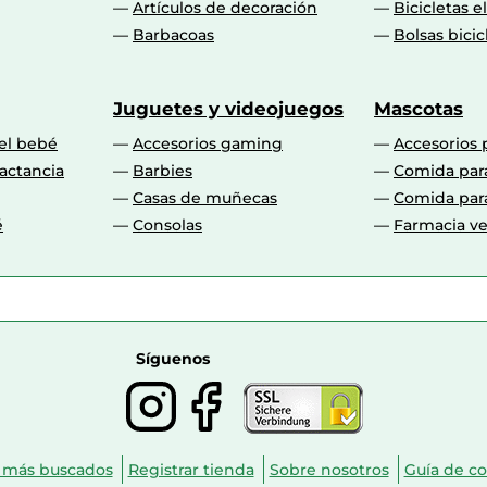
Artículos de decoración
Bicicletas e
Barbacoas
Bolsas bicic
Juguetes y videojuegos
Mascotas
 el bebé
Accesorios gaming
Accesorios 
actancia
Barbies
Comida par
Casas de muñecas
Comida par
é
Consolas
Farmacia ve
Síguenos
 más buscados
Registrar tienda
Sobre nosotros
Guía de c