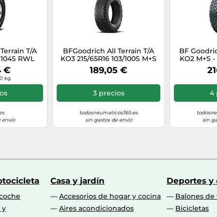
Terrain T/A
BFGoodrich All Terrain T/A
BF Goodric
 104S RWL
KO3 215/65R16 103/100S M+S
KO2 M+S - 
F
3PMSF TL
Neumáti
4 €
189,05 €
21
Es
.0 kg
ios
3 precios
4 
es
todosneumaticos365.es
todosne
 envío
sin gastos de envío
sin g
tocicleta
Casa y jardín
Deportes y
 coche
Accesorios de hogar y cocina
Balones de 
 y
Aires acondicionados
Bicicletas