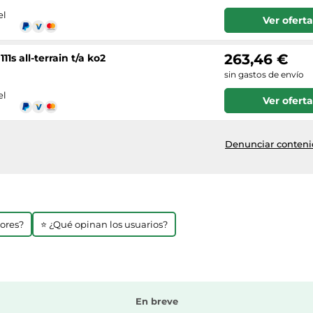
el
Ver oferta
263,46 €
1s all-terrain t/a ko2
sin gastos de envío
el
Ver oferta
Denunciar contenid
jores?
⭐ ¿Qué opinan los usuarios?
En breve