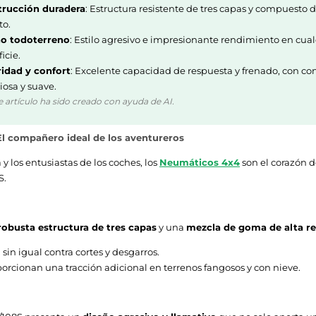
rucción duradera
: Estructura resistente de tres capas y compuesto
to.
o todoterreno
: Estilo agresivo e impresionante rendimiento en cua
icie.
idad y confort
: Excelente capacidad de respuesta y frenado, con c
iosa y suave.
e artículo ha sido creado con ayuda de AI.
 El compañero ideal de los aventureros
 y los entusiastas de los coches, los
Neumáticos 4x4
son el corazón d
S.
robusta estructura de tres capas
y una
mezcla de goma de alta re
sin igual contra cortes y desgarros.
orcionan una tracción adicional en terrenos fangosos y con nieve.