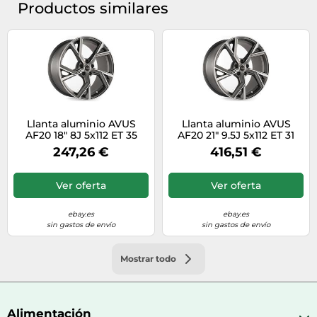
Productos similares
Llanta aluminio AVUS
Llanta aluminio AVUS
AF20 18" 8J 5x112 ET 35
AF20 21" 9.5J 5x112 ET 31
66.6 MATT ANTHRACITE
66.6 MATT ANTHRACITE
247,26 €
416,51 €
POLISHED
POLISHED
Ver oferta
Ver oferta
ebay.es
ebay.es
sin gastos de envío
sin gastos de envío
Mostrar todo
Alimentación