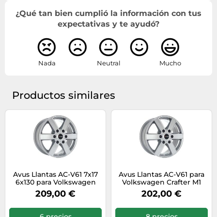
¿Qué tan bien cumplió la información con tus
expectativas y te ayudó?
Nada
Neutral
Mucho
Productos similares
Avus Llantas AC-V61 7x17
Avus Llantas AC-V61 para
6x130 para Volkswagen
Volkswagen Crafter M1
Crafter N1 Hyper Silver
7x17 6x130 Hyper Silver
209,00 €
202,00 €
RZY
NQJ
6 precios
8 precios