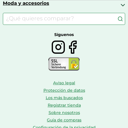
Calzado infantil
Barbies
Moda y accesorios
Accesorios para caballos
Carritos de bebé
Casas de muñecas
Comida para gatos
Accesorios de moda
Consolas
Comida para perros
Bolsos y maletas
Farmacia veterinaria
Botas mujer
Calzado de montaña
Síguenos
Aviso legal
Protección de datos
Los más buscados
Registrar tienda
Sobre nosotros
Guía de compras
Configuración de la privacidad