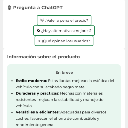
Lavavajillas y lavaplatos
Playmobil
Relojes
Ropa deportiva y outdoor
🤖 Pregunta a ChatGPT
Perfumes de mujer
Media
Vehículos a escala
Relojes de pulsera
Tiendas de campaña
Perfumes unisex
Microondas
💡 ¿Vale la pena el precio?
Sneakers
Zapatillas de tenis
Placer y anticoncepción
Monitores y pantallas ordenador
🔁 ¿Hay alternativas mejores?
Tejer y crochet
Zapatillas deportivas
Productos de higiene corporal
Máquinas de afeitar
Zapatillas de atletismo
⭐ ¿Qué opinan los usuarios?
Productos para baño y ducha
Móviles
Zapatillas de baloncesto
Protectores solares
Ordenadores portátiles
Información sobre el producto
Zapatos
Sets de belleza
Placas de cocina
Zapatos de invierno
Tensiómetros
Radios
En breve
Zapatos mujer
Termómetros clínicos
Secadoras
Estilo moderno:
Estas llantas mejoran la estética del
vehículo con su acabado negro mate.
Tratamientos faciales
Sonido y alta fidelidad
Duraderas y prácticas:
Hechas con materiales
TV, vídeo y DVD
resistentes, mejoran la estabilidad y manejo del
vehículo.
Tablets
Versátiles y eficientes:
Adecuadas para diversos
Telecomunicaciones
coches, favorecen el ahorro de combustible y
Televisores
rendimiento general.