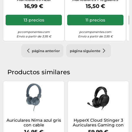
Blancos
16,99 €
15,50 €
13 precios
11 precios
pccomponentes.com
pccomponentes.com
Envío a partir de 3,95 €
Envío a partir de 3,95 €
página anterior
página siguiente
Productos similares
Auriculares Nima azul gris
HyperX Cloud Stinger 3
con cable
Auriculares Gaming con
Cable para PC
14,95 €
59,99 €