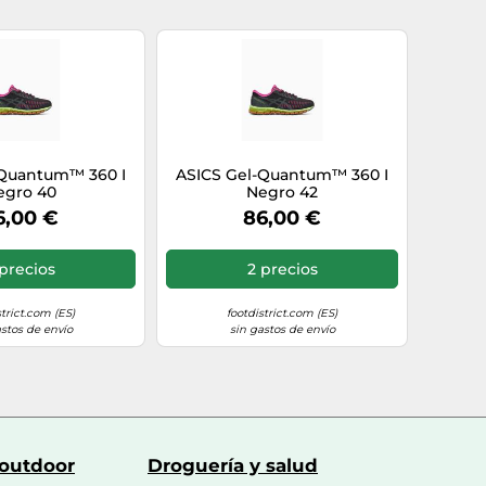
-Quantum™ 360 I
ASICS Gel-Quantum™ 360 I
egro 40
Negro 42
044630394"]
6,00 €
86,00 €
precios
2 precios
strict.com (ES)
footdistrict.com (ES)
astos de envío
sin gastos de envío
 outdoor
Droguería y salud