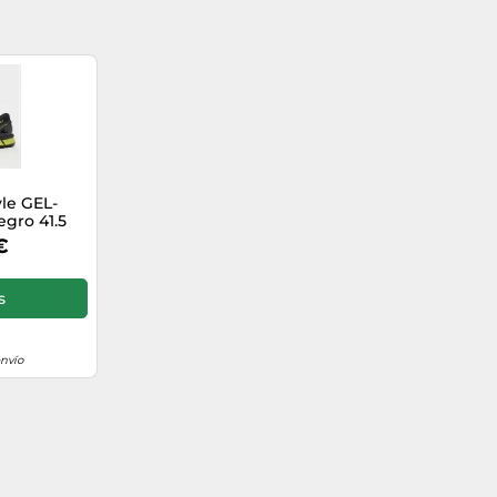
le GEL-
gro 41.5
€
s
envío