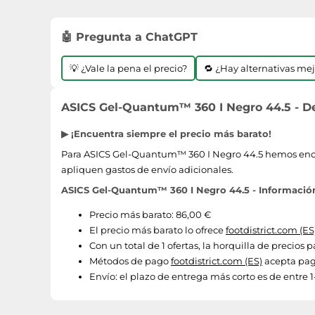
🤖 Pregunta a ChatGPT
💡 ¿Vale la pena el precio?
🔁 ¿Hay alternativas me
ASICS Gel-Quantum™ 360 I Negro 44.5 - De
▶ ¡Encuentra siempre el precio más barato!
Para ASICS Gel-Quantum™ 360 I Negro 44.5 hemos encontr
apliquen gastos de envío adicionales.
ASICS Gel-Quantum™ 360 I Negro 44.5 - Información
Precio más barato: 86,00 €
El precio más barato lo ofrece
footdistrict.com (ES
Con un total de 1 ofertas, la horquilla de precio
Métodos de pago
footdistrict.com (ES)
acepta pag
Envío:
el plazo de entrega más corto es de entre 1-