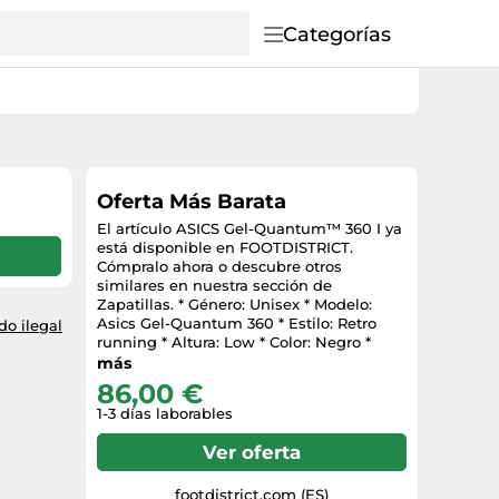
Categorías
Oferta Más Barata
El artículo ASICS Gel-Quantum™ 360 I ya
está disponible en FOOTDISTRICT.
Cómpralo ahora o descubre otros
similares en nuestra sección de
Zapatillas. * Género: Unisex * Modelo:
Asics Gel-Quantum 360 * Estilo: Retro
o ilegal
running * Altura: Low * Color: Negro *
Materiales: Goma, Gore-Tex y Textil *
más
Referencia: 1203A750-020
86,00 €
1-3 días laborables
Ver oferta
footdistrict.com (ES)