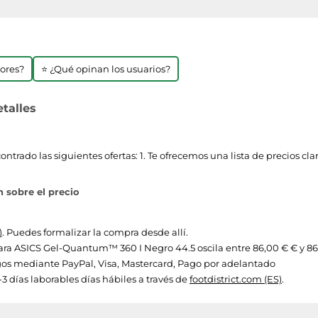
jores?
⭐ ¿Qué opinan los usuarios?
talles
ado las siguientes ofertas: 1. Te ofrecemos una lista de precios cla
 sobre el precio
)
. Puedes formalizar la compra desde allí.
s para ASICS Gel-Quantum™ 360 I Negro 44.5 oscila entre 86,00 € € y 86
os mediante PayPal, Visa, Mastercard, Pago por adelantado
3 días laborables días hábiles a través de
footdistrict.com (ES)
.