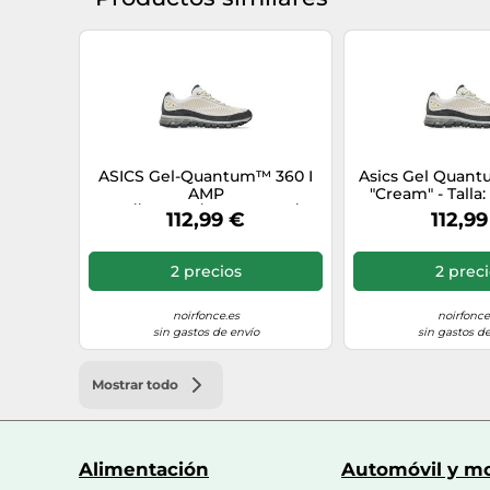
ASICS Gel-Quantum™ 360 I
Asics Gel Quan
AMP
"Cream" - Talla:
["gid://shopify/Metaobject/384043843962","gid://s
112,99 €
112,99
40
2 precios
2 prec
noirfonce.es
noirfonce
sin gastos de envío
sin gastos de
Mostrar todo
Alimentación
Automóvil y mo