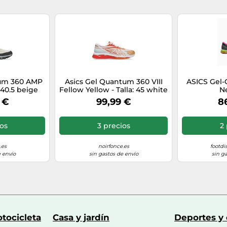
tum 360 AMP
Asics Gel Quantum 360 VIII
ASICS Gel
 40.5 beige
Fellow Yellow - Talla: 45 white
N
hopify/Metaobject/384044106106","gid://shopify/Metaobject/384
 €
99,99 €
8
ios
3 precios
2 
.es
noirfonce.es
footdi
 envío
sin gastos de envío
sin g
tocicleta
Casa y jardín
Deportes y