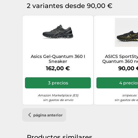
2 variantes desde 90,00 €
Asics Gel-Quantum 360 I
ASICS SportSty
Sneaker
Quantum 360 ne
162,00 €
90,00 
3 precios
4 precio
Amazon Marketplace (ES)
snipes.es
sin gastos de envío
sin gastos de 
página anterior
Productos similares