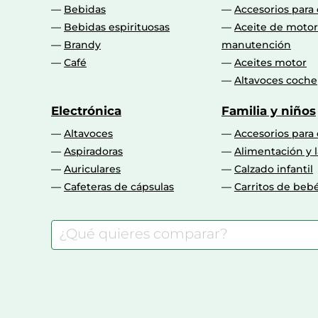
Bebidas
Accesorios para
Bebidas espirituosas
Aceite de motor
Brandy
manutención
Café
Aceites motor
Altavoces coche
Electrónica
Familia y niños
Altavoces
Accesorios para
Aspiradoras
Alimentación y l
Auriculares
Calzado infantil
Cafeteras de cápsulas
Carritos de beb