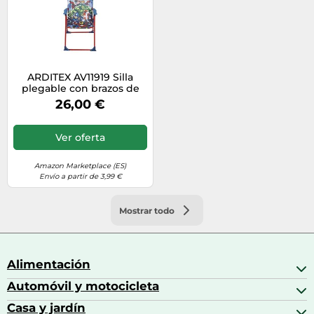
ARDITEX AV11919 Silla
plegable con brazos de
38x32x53cm de MARVEL-
26,00 €
Vengadores
Ver oferta
Amazon Marketplace (ES)
Envío a partir de 3,99 €
Mostrar todo
Alimentación
Automóvil y motocicleta
Bebidas
Bebidas espirituosas
Casa y jardín
Accesorios para coche