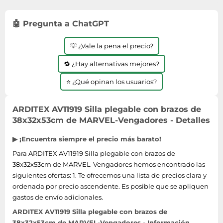
Lavavajillas y lavaplatos
Playmobil
Relojes
Ropa deportiva y outdoor
Perfumes de mujer
Media
Vehículos a escala
🤖 Pregunta a ChatGPT
Relojes de pulsera
Tiendas de campaña
Perfumes unisex
Microondas
Sneakers
Zapatillas de tenis
Placer y anticoncepción
💡 ¿Vale la pena el precio?
Monitores y pantallas ordenador
Tejer y crochet
Zapatillas deportivas
Productos de higiene corporal
Máquinas de afeitar
🔁 ¿Hay alternativas mejores?
Zapatillas de atletismo
Productos para baño y ducha
Móviles
⭐ ¿Qué opinan los usuarios?
Zapatillas de baloncesto
Protectores solares
Ordenadores portátiles
Zapatos
Sets de belleza
Placas de cocina
ARDITEX AV11919 Silla plegable con brazos de
Zapatos de invierno
38x32x53cm de MARVEL-Vengadores - Detalles
Tensiómetros
Radios
Zapatos mujer
Termómetros clínicos
Secadoras
▶ ¡Encuentra siempre el precio más barato!
Tratamientos faciales
Para ARDITEX AV11919 Silla plegable con brazos de
Sonido y alta fidelidad
38x32x53cm de MARVEL-Vengadores hemos encontrado las
TV, vídeo y DVD
siguientes ofertas: 1. Te ofrecemos una lista de precios clara y
Tablets
ordenada por precio ascendente. Es posible que se apliquen
gastos de envío adicionales.
Telecomunicaciones
ARDITEX AV11919 Silla plegable con brazos de
Televisores
38x32x53cm de MARVEL-Vengadores - Información