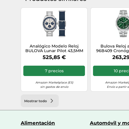
Analógico Modelo Reloj
Bulova Reloj 
BULOVA Lunar Pilot 43,5MM
96B409 Cronógr
98K112. Marca BULOVA
44 mm 10 ATM p
525,85 €
263,2
7 precios
10 prec
Amazon Marketplace (ES)
Amazon Marketp
sin gastos de envío
Envío a partir 
Mostrar todo
Alimentación
Automóvil y mo