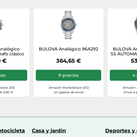
analógico
BULOVA Analógico 96A292
BULOVA An
afo clásico
SS AUTOMAT
ara hombre
Wilt
9 €
364,65 €
53
ios
9 precios
4 
lace (ES)
Amazon Marketplace (ES)
Amazon M
de 9,90 €
sin gastos de envío
Envío a 
tocicleta
Casa y jardín
Deportes y