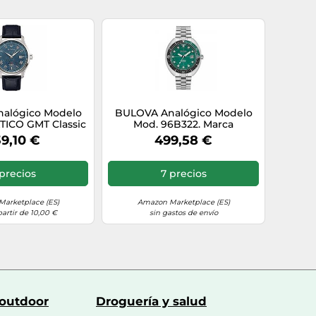
alógico Modelo
BULOVA Analógico Modelo
ICO GMT Classic
Mod. 96B322. Marca
on. Marca
9,10 €
499,58 €
precios
7 precios
arketplace (ES)
Amazon Marketplace (ES)
partir de 10,00 €
sin gastos de envío
 outdoor
Droguería y salud