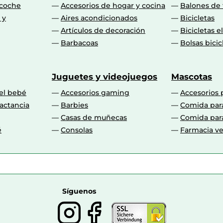
 coche
Accesorios de hogar y cocina
Balones de 
 y
Aires acondicionados
Bicicletas
Artículos de decoración
Bicicletas e
Barbacoas
Bolsas bicic
Juguetes y videojuegos
Mascotas
 el bebé
Accesorios gaming
Accesorios 
actancia
Barbies
Comida par
Casas de muñecas
Comida par
é
Consolas
Farmacia ve
Síguenos