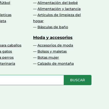
fútbol
Alimentación del bebé
Alimentación y lactancia
lípticas
Artículos de limpieza del
leta
hogar
Básculas de baño
Moda y accesorios
para caballos
Accesorios de moda
a gatos
Bolsos y maletas
a perros
Botas mujer
terinaria
Calzado de montaña
BUSCAR