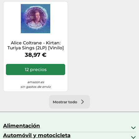
Alice Coltrane - Kirtan:
Turiya Sings (2LP) [Vinilo]
38,97 €
12 precios
amazon.es
sin gastos de envío
Mostrar todo
Alimentación
Automóvil y motocicleta
Bebidas