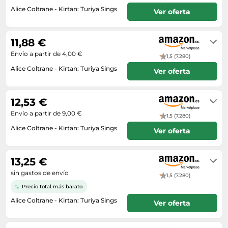
Lavavajillas y lavaplatos
Playmobil
Relojes
Alice Coltrane - Kirtan: Turiya Sings
Ver oferta
Ropa deportiva y outdoor
Perfumes de mujer
Media
Vehículos a escala
Relojes de pulsera
En stock
Tiendas de campaña
Perfumes unisex
Microondas
Sneakers
11,88 €
Zapatillas de tenis
Placer y anticoncepción
Monitores y pantallas ordenador
Envío a partir de 4,00 €
Tejer y crochet
1,5 (7.280)
Zapatillas deportivas
Productos de higiene corporal
Máquinas de afeitar
Alice Coltrane - Kirtan: Turiya Sings
Ver oferta
Zapatillas de atletismo
Productos para baño y ducha
Móviles
Envío en 2 a 3 días
Zapatillas de baloncesto
Protectores solares
Ordenadores portátiles
12,53 €
Zapatos
Sets de belleza
Placas de cocina
Envío a partir de 9,00 €
1,5 (7.280)
Zapatos de invierno
Tensiómetros
Radios
Alice Coltrane - Kirtan: Turiya Sings
Ver oferta
Zapatos mujer
Termómetros clínicos
Secadoras
En stock
Tratamientos faciales
Sonido y alta fidelidad
13,25 €
sin gastos de envío
TV, vídeo y DVD
1,5 (7.280)
Precio total más barato
Tablets
Alice Coltrane - Kirtan: Turiya Sings
Ver oferta
Telecomunicaciones
En stock
Televisores