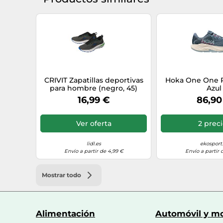
CRIVIT Zapatillas deportivas
Hoka One One R
para hombre (negro, 45)
Azul
16,99 €
86,90
Ver oferta
2 prec
lidl.es
ekosport
Envío a partir de 4,99 €
Envío a partir 
Mostrar todo
Alimentación
Automóvil y mo