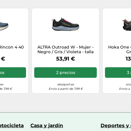
incon 4 40
ALTRA Outroad W - Mujer -
Hoka One 
Negro / Gris / Violeta - talla
Gr
37- modelo 2023
 €
53,91 €
13
ios
2 precios
3 
.es
ekosport.es
sno
de 7,99 €
Envío a partir de 7,99 €
Envío a 
tocicleta
Casa y jardín
Deportes y