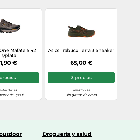
One Mafate 5 42
Asics Trabuco Terra 3 Sneaker
is/plata
1,90 €
65,00 €
precios
3 precios
wleader.es
amazon.es
partir de 9,99 €
sin gastos de envío
 outdoor
Droguería y salud