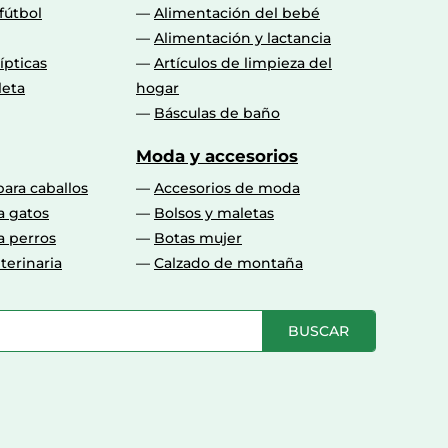
fútbol
Alimentación del bebé
Alimentación y lactancia
lípticas
Artículos de limpieza del
leta
hogar
Básculas de baño
Moda y accesorios
para caballos
Accesorios de moda
a gatos
Bolsos y maletas
a perros
Botas mujer
terinaria
Calzado de montaña
BUSCAR