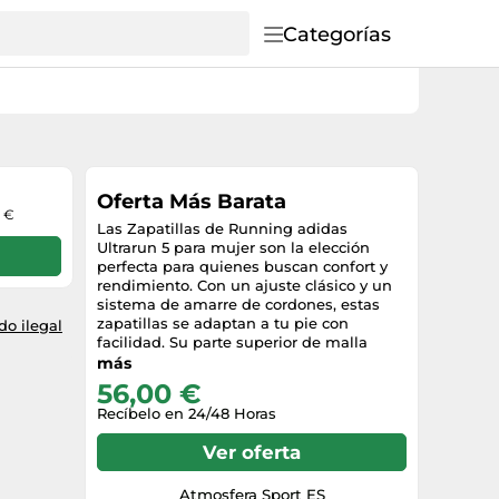
Categorías
Oferta Más Barata
0 €
Las Zapatillas de Running adidas
Ultrarun 5 para mujer son la elección
perfecta para quienes buscan confort y
rendimiento. Con un ajuste clásico y un
sistema de amarre de cordones, estas
zapatillas se adaptan a tu pie con
o ilegal
facilidad. Su parte superior de malla
permite una excelente transpiración,
más
manteniendo tus pies frescos durante
56,00 €
cada carrera. El forro interno textil y la
Recíbelo en 24/48 Horas
plantilla OrthoLite® proporcionan una
comodidad excepcional, mientras que la
Ver oferta
mediasuela cuenta con la innovadora
tecnología Bounce 2.0 y Cloudfoam, que
ofrecen una amortiguación suave y una
Atmosfera Sport ES