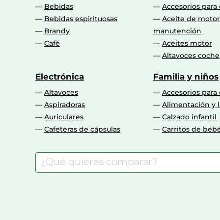
Bebidas
Accesorios para
Bebidas espirituosas
Aceite de motor
Brandy
manutención
Café
Aceites motor
Altavoces coche
Electrónica
Familia y niños
Altavoces
Accesorios para
Aspiradoras
Alimentación y l
Auriculares
Calzado infantil
Cafeteras de cápsulas
Carritos de beb