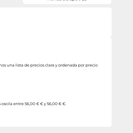
respuesta dinámica en cada paso. Con
un peso ligero de solo 275 g en talla MX
4 y una caída de mediasuela de 10 mm,
son ideales para corredores que priorizan
la ligereza y la amortiguación. La suela
Adiwear asegura una durabilidad
excepcional y un agarre firme en diversas
superficies. Estas zapatillas son ideales
para entrenamientos diarios y maratones,
brindando el soporte necesario para
alcanzar tus metas. No te pierdas la opor
mos una lista de precios clara y ordenada por precio
 oscila entre 56,00 € € y 56,00 € €.