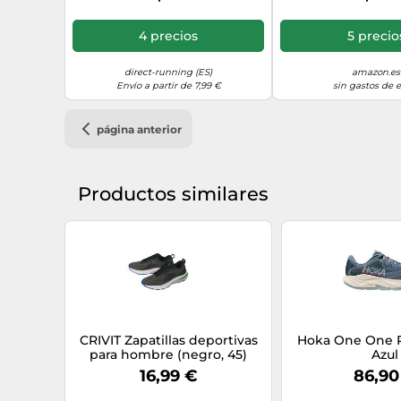
White, 37 1
4 precios
5 precio
direct-running (ES)
amazon.es
Envío a partir de 7,99 €
sin gastos de 
página anterior
Productos similares
CRIVIT Zapatillas deportivas
Hoka One One R
para hombre (negro, 45)
Azul
16,99 €
86,90