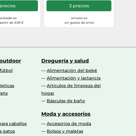
precios
3 precios
wleader.es
amazon.es
partir de 9,99 €
sin gastos de envío
 outdoor
Droguería y salud
fútbol
Alimentación del bebé
Alimentación y lactancia
lípticas
Artículos de limpieza del
leta
hogar
Básculas de baño
Moda y accesorios
para caballos
Accesorios de moda
a gatos
Bolsos y maletas