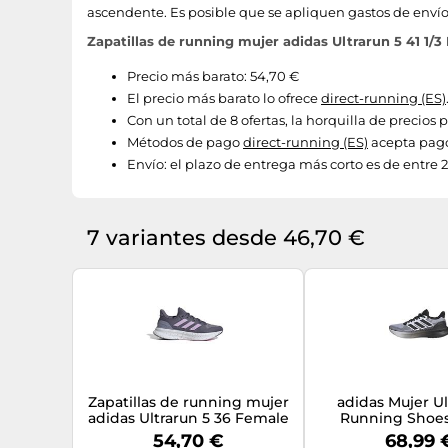
ascendente. Es posible que se apliquen gastos de envío
Zapatillas de running mujer adidas Ultrarun 5 41 1/3
Precio más barato: 54,70 €
El precio más barato lo ofrece
direct-running (ES)
Con un total de 8 ofertas, la horquilla de precios
Métodos de pago
direct-running (ES)
acepta pago
Envío:
el plazo de entrega más corto es de entre 2
7 variantes desde 46,70 €
Zapatillas de running mujer
adidas Mujer Ul
adidas Ultrarun 5 36 Female
Running Shoes
White/Core Bla
54,70 €
68,99 