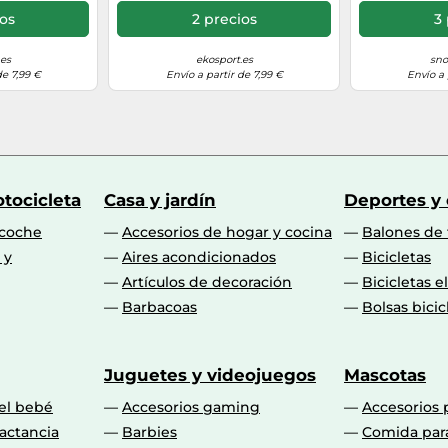
ios
2 precios
3 
.es
ekosport.es
sno
de 7,99 €
Envío a partir de 7,99 €
Envío a 
tocicleta
Casa y jardín
Deportes y
 coche
Accesorios de hogar y cocina
Balones de 
 y
Aires acondicionados
Bicicletas
Artículos de decoración
Bicicletas e
Barbacoas
Bolsas bicic
Juguetes y videojuegos
Mascotas
 el bebé
Accesorios gaming
Accesorios 
actancia
Barbies
Comida par