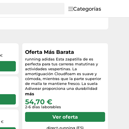
Categorías
Oferta Más Barata
 €
running adidas Esta zapatilla de es
perfecta para tus carreras matutinas y
actividades vespertinas. La
amortiguación Cloudfoam es suave y
cómoda, mientras que la parte superior
de malla te mantiene fresco. La suela
Adiwear proporciona una durabilidad
excepcional para llevarte de la mañana a
más
la noche.Este producto contiene al
54,70 €
menos un 20% de materiales
2-6 días laborables
reciclados.empreinte Al reutilizar
materiales que ya han sido creados,
Ver oferta
ayudamos a reducir los residuos y
0 €
nuestra dependencia de recursos
limitados, reduciendo así el impacto
direct-running (ES)