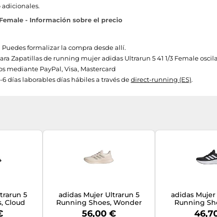
 adicionales.
 Female - Información sobre el precio
. Puedes formalizar la compra desde allí.
 para Zapatillas de running mujer adidas Ultrarun 5 41 1/3 Female oscila
s mediante PayPal, Visa, Mastercard
-6 días laborables días hábiles a través de
direct-running (ES)
.
trarun 5
adidas Mujer Ultrarun 5
adidas Mujer 
, Cloud
Running Shoes, Wonder
Running Sho
ck/Cloud
Quartz/Cyber Metallic/Core
Black/Cloud 
€
56,00 €
46,7