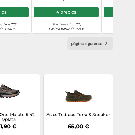
38 EU
Black
ios
4 precios
3 p
place (ES)
direct-running (ES)
Amazon Mar
 de 10,00 €
Envío a partir de 7,99 €
Envío a par
página siguiente
One Mafate 5 42
Asics Trabuco Terra 3 Sneaker
is/plata
1,90 €
65,00 €