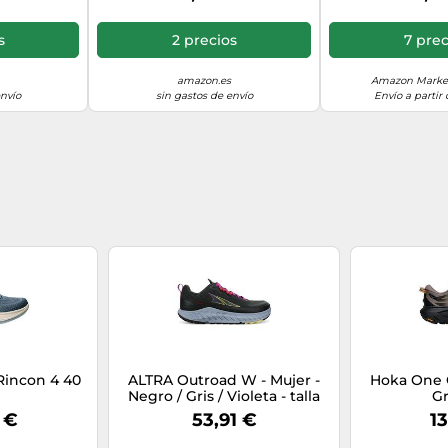
/3 EU
Black, 40 2/3 EU
Black, 
s
2 precios
7 prec
amazon.es
Amazon Market
envío
sin gastos de envío
Envío a partir
incon 4 40
ALTRA Outroad W - Mujer -
Hoka One 
Negro / Gris / Violeta - talla
Gr
37- modelo 2023
 €
53,91 €
13