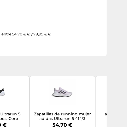
 entre 54,70 € € y 79,99 € €.
Ultrarun 5
Zapatillas de running mujer
adidas Muj
es, Core
adidas Ultrarun 5 41 1/3
Running 
White/Core
Female
White/Purp
0 €
54,70 €
47,