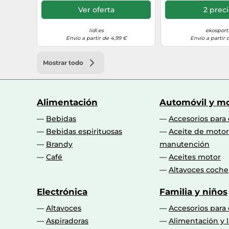
Ver oferta
2 prec
lidl.es
ekosport
Envío a partir de 4,99 €
Envío a partir 
Mostrar todo
Alimentación
Automóvil y mo
Bebidas
Accesorios para
Bebidas espirituosas
Aceite de motor
Brandy
manutención
Café
Aceites motor
Altavoces coche
Electrónica
Familia y niños
Altavoces
Accesorios para
Aspiradoras
Alimentación y l