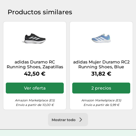
Productos similares
adidas Duramo RC
adidas Mujer Duramo RC2
Running Shoes, Zapatillas
Running Shoes, Blue
para Correr Mujer, Core
Burst/FTWR White/Lime
42,50 €
31,82 €
Black Cloud White Core
Burst, 38 EU
Black, 40 2/3 EU
Ver oferta
2 precios
Amazon Marketplace (ES)
Amazon Marketplace (ES)
Envío a partir de 10,00 €
Envío a partir de 5,99 €
Mostrar todo