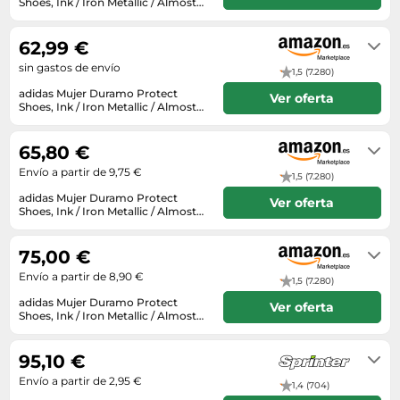
Lavavajillas y lavaplatos
Shoes, Ink / Iron Metallic / Almost
Playmobil
Relojes
Yellow, 36 2/3 EU
Envío en 5 a 6 días
Ropa deportiva y outdoor
Perfumes de mujer
Media
Vehículos a escala
Relojes de pulsera
62,99 €
Tiendas de campaña
Perfumes unisex
Microondas
sin gastos de envío
Sneakers
1,5 (7.280)
Zapatillas de tenis
Placer y anticoncepción
Monitores y pantallas ordenador
adidas Mujer Duramo Protect
Tejer y crochet
Ver oferta
Zapatillas deportivas
Productos de higiene corporal
Shoes, Ink / Iron Metallic / Almost
Máquinas de afeitar
Yellow, 36 2/3 EU
En stock
Zapatillas de atletismo
Productos para baño y ducha
Móviles
65,80 €
Zapatillas de baloncesto
Protectores solares
Ordenadores portátiles
Envío a partir de 9,75 €
1,5 (7.280)
Zapatos
Sets de belleza
Placas de cocina
adidas Mujer Duramo Protect
Ver oferta
Zapatos de invierno
Shoes, Ink / Iron Metallic / Almost
Tensiómetros
Radios
Yellow, 36 2/3 EU
En stock
Zapatos mujer
Termómetros clínicos
Secadoras
75,00 €
Tratamientos faciales
Sonido y alta fidelidad
Envío a partir de 8,90 €
1,5 (7.280)
adidas Mujer Duramo Protect
TV, vídeo y DVD
Ver oferta
Shoes, Ink / Iron Metallic / Almost
Yellow, 36 2/3 EU
Tablets
En stock
95,10 €
Telecomunicaciones
Envío a partir de 2,95 €
1,4 (704)
Televisores