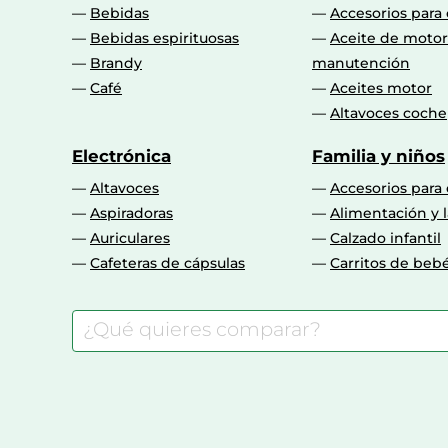
Bebidas
Accesorios para
Bebidas espirituosas
Aceite de motor
Brandy
manutención
Café
Aceites motor
Altavoces coche
Electrónica
Familia y niños
Altavoces
Accesorios para
Aspiradoras
Alimentación y l
Auriculares
Calzado infantil
Cafeteras de cápsulas
Carritos de beb