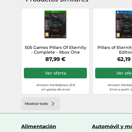
505 Games Pillars Of Eternity
Pillars of Etern
- Complete - Xbox One
Editi
87,99 €
62,19
Ver oferta
Ver ofe
Amazon Marketplace (ES)
Amazon Marketp
sin gastos de envío
Envío a partir 
Mostrar todo
Alimentación
Automóvil y mo