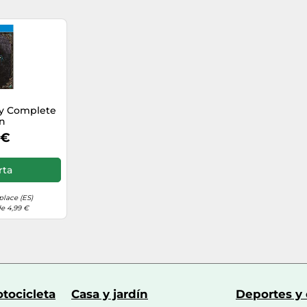
ity Complete
on
 €
rta
lace (ES)
de 4,99 €
tocicleta
Casa y jardín
Deportes y