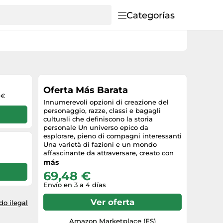
Categorías
Oferta Más Barata
 €
Innumerevoli opzioni di creazione del
personaggio, razze, classi e bagagli
culturali che definiscono la storia
personale Un universo epico da
esplorare, pieno di compagni interessanti
Una varietà di fazioni e un mondo
affascinante da attraversare, creato con
passione Nuova interfaccia e comandi
más
programmati appositamente per il gioco
69,48 €
su console e per lo schermo televisivo,
Envío en 3 a 4 días
Plataformas: PlayStation 4
Ver oferta
o ilegal
Amazon Marketplace (ES)