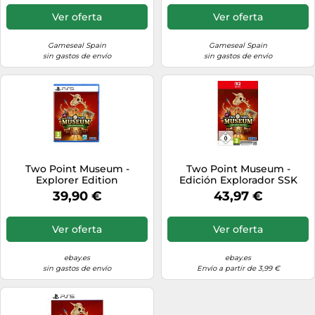
Ver oferta
Ver oferta
Gameseal Spain
Gameseal Spain
sin gastos de envío
sin gastos de envío
Two Point Museum -
Two Point Museum -
Explorer Edition
Edición Explorador SSK
(Playstation 5) PS5 (Sony
NSW2 NUEVO+OVP
39,90 €
43,97 €
Playstation 5)
Ver oferta
Ver oferta
ebay.es
ebay.es
sin gastos de envío
Envío a partir de 3,99 €