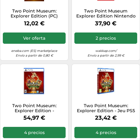
Two Point Museum:
Two Point Museum
Explorer Edition (PC)
Explorer Edition Nintendo
Steam Key EUROPE
Switch 2 standard
12,02 €
37,90 €
Ver oferta
2 precios
eneba.com (ES) marketplace
wakkap.com/
Envío a partir de 0,80 €
Envío a partir de 2,99 €
Two Point Museum:
Two Point Museum:
Explorer Edition -
Explorer Edition - Jeu PS5
PlayStation 5
54,97 €
23,42 €
4 precios
4 precios