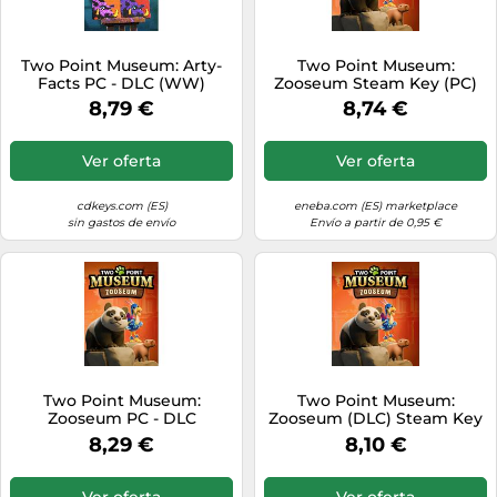
Two Point Museum: Arty-
Two Point Museum:
Facts PC - DLC (WW)
Zooseum Steam Key (PC)
GLOBAL
8,79 €
8,74 €
Ver oferta
Ver oferta
cdkeys.com (ES)
eneba.com (ES) marketplace
sin gastos de envío
Envío a partir de 0,95 €
Two Point Museum:
Two Point Museum:
Zooseum PC - DLC
Zooseum (DLC) Steam Key
(PC) EUROPE
8,29 €
8,10 €
Ver oferta
Ver oferta