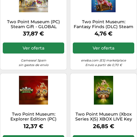
Two Point Museum (PC)
Two Point Museum:
Steam Gift - GLOBAL
Fantasy Finds (DLC) Steam
Key (PC) EUROPE
37,87 €
4,76 €
Ver oferta
Ver oferta
Gameseal Spain
eneba.com (ES) marketplace
sin gastos de envío
Envío a partir de 0,70 €
Two Point Museum:
Two Point Museum (Xbox
Explorer Edition (PC)
Series X|S) XBOX LIVE Key
Steam Key - EU
GLOBAL
12,37 €
26,85 €