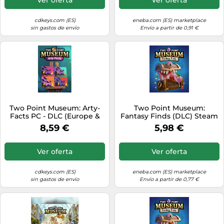
cdkeys.com (ES)
eneba.com (ES) marketplace
sin gastos de envío
Envío a partir de 0,91 €
Two Point Museum: Arty-
Two Point Museum:
Facts PC - DLC (Europe &
Fantasy Finds (DLC) Steam
UK)
(PC) Key GLOBAL
8,59 €
5,98 €
Ver oferta
Ver oferta
cdkeys.com (ES)
eneba.com (ES) marketplace
sin gastos de envío
Envío a partir de 0,77 €