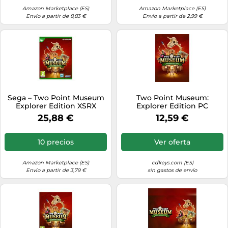
Amazon Marketplace (ES)
Amazon Marketplace (ES)
Envío a partir de 8,83 €
Envío a partir de 2,99 €
Sega – Two Point Museum
Two Point Museum:
Explorer Edition XSRX
Explorer Edition PC
(Europe & UK)
25,88 €
12,59 €
10 precios
Ver oferta
Amazon Marketplace (ES)
cdkeys.com (ES)
Envío a partir de 3,79 €
sin gastos de envío