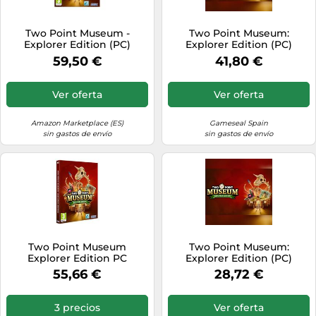
Two Point Museum -
Two Point Museum:
Explorer Edition (PC)
Explorer Edition (PC)
Steam Gift - GLOBAL
59,50 €
41,80 €
Ver oferta
Ver oferta
Amazon Marketplace (ES)
Gameseal Spain
sin gastos de envío
sin gastos de envío
Two Point Museum
Two Point Museum:
Explorer Edition PC
Explorer Edition (PC)
Steam Account - GLOBAL
55,66 €
28,72 €
3 precios
Ver oferta