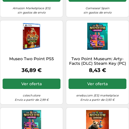
Amazon Marketplace (ES)
Gameseal Spain
sin gastos de envío
sin gastos de envío
Museo Two Point PS5
Two Point Museum: Arty-
Facts (DLC) Steam Key (PC)
EUROPE
36,89 €
8,43 €
Ver oferta
Ver oferta
cstech.store
eneba.com (ES) marketplace
Envío a partir de 2,99 €
Envío a partir de 0,93 €