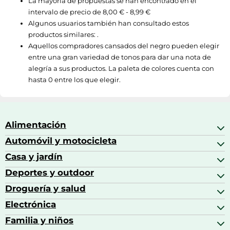
La mayoría de propuestas se han encontrado en el
intervalo de precio de
8,00 € - 8,99 €
Algunos usuarios también han consultado estos
productos similares: .
Aquellos compradores cansados del negro pueden elegir
entre una gran variedad de tonos para dar una nota de
alegría a sus productos. La paleta de colores cuenta con
hasta 0 entre los que elegir.
Alimentación
Automóvil y motocicleta
Bebidas
Bebidas espirituosas
Casa y jardín
Accesorios para coche
Brandy
Aceite de motor y manutención
Deportes y outdoor
Accesorios de hogar y cocina
Café
Aceites motor
Aires acondicionados
Droguería y salud
Balones de fútbol
Altavoces coche
Artículos de decoración
Bicicletas
Electrónica
Alimentación del bebé
Barbacoas
Bicicletas elípticas
Alimentación y lactancia
Familia y niños
Altavoces
Bolsas bicicleta