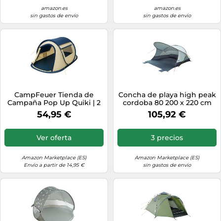
amazon.es
amazon.es
sin gastos de envío
sin gastos de envío
CampFeuer Tienda de
Concha de playa high peak
Campaña Pop Up Quiki | 2
cordoba 80 200 x 220 cm
Personas | Tienda
gris oscuro
54,95 €
105,92 €
Instantánea | Tienda para
Acampar, Festivales,
Vacaciones | Resistente al
Ver oferta
3 precios
Agua Tienda Pop Up Playa,
Camping | Carpa Playa,
Camping
Amazon Marketplace (ES)
Amazon Marketplace (ES)
Envío a partir de 14,95 €
sin gastos de envío