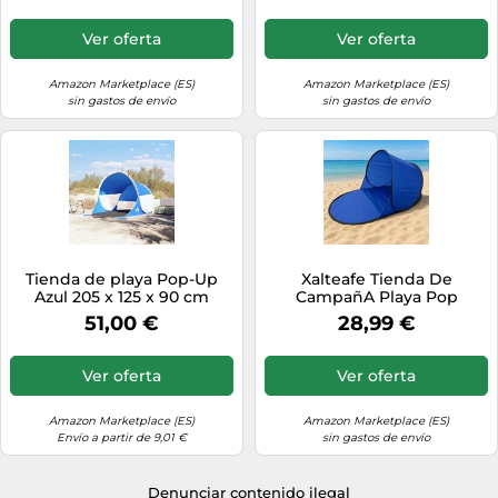
Espacioso para Camping,
AutomáTica,Montaje
Ciclismo, Baño, Ducha,
RáPido,para
Ver oferta
Ver oferta
Playa, Ancho 47" (120 cm),
Acampar,Pescar,Picnics Al
Alto 83" (210 cm), Azul
Aire Libre
Amazon Marketplace (ES)
Amazon Marketplace (ES)
sin gastos de envío
sin gastos de envío
Tienda de playa Pop-Up
Xalteafe Tienda De
Azul 205 x 125 x 90 cm
CampañA Playa Pop
Up,Tienda De Playa De
51,00 €
28,99 €
Apertura RáPida,Tienda
Playa Pop-Up
AutomáTica,FáCil De
Ver oferta
Ver oferta
Transportar,para
Acampar,Pescar,Picnics Al
Aire Libre
Amazon Marketplace (ES)
Amazon Marketplace (ES)
Envío a partir de 9,01 €
sin gastos de envío
Denunciar contenido ilegal