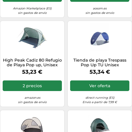
Amazon Marketplace (ES)
aosom.es
sin gastos de envío
sin gastos de envío
High Peak Cadiz 80 Refugio
Tienda de playa Trespass
de Playa Pop up, Unisex
Pop Up TU Unisex
Adulto, Aluminio- Gris
53,23 €
53,34 €
Oscuro,
2 precios
Ver oferta
amazon.es
direct-running (ES)
sin gastos de envío
Envío a partir de 7,99 €