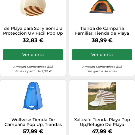
de Playa para Sol y Sombra
Tienda de Campaña
Protección UV Fácil Pop Up
Familiar, Tienda de Playa
para 3/4 Personas
Pop Up 2-3 Personas
32,83 €
38,99 €
Tienda Instantánea
Automática, con Puerta con
Cremallera/Refugio para
Ver oferta
Ver oferta
Playa, Jardín, IR de Pesca.
Amazon Marketplace (ES)
Amazon Marketplace (ES)
Envío a partir de 2,00 €
sin gastos de envío
Wolfwise Tienda De
Xalteafe Tienda Playa Pop
Campaña Pop Up, Tiendas
Up,Refugio De Playa
Instantáneas Carpas
Plegable con ProteccióN
57,99 €
47,99 €
Vestidor Vestuario
UV,Tienda Playa Pop-Up