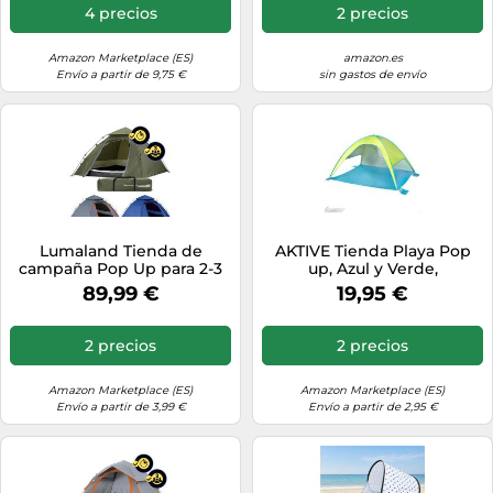
4 precios
2 precios
Amazon Marketplace (ES)
amazon.es
Envío a partir de 9,75 €
sin gastos de envío
Lumaland Tienda de
AKTIVE Tienda Playa Pop
campaña Pop Up para 2-3
up, Azul y Verde,
Personas, 215 x 195 x 120 cm,
175x150x105 cm,
89,99 €
19,95 €
para 4 Estaciones, Tienda
Revestimiento Plateado,
iglú para Exteriores, para
UV50, Incluye 4 piquetas,
Trekking y Festivales,
Poliéster, Paravientos
2 precios
2 precios
Ligera, Impermeable y
Plegable, Bolsa Transporte,
Resistente, Color Verde
Refugio Pesca (62532)
Amazon Marketplace (ES)
Amazon Marketplace (ES)
Envío a partir de 3,99 €
Envío a partir de 2,95 €