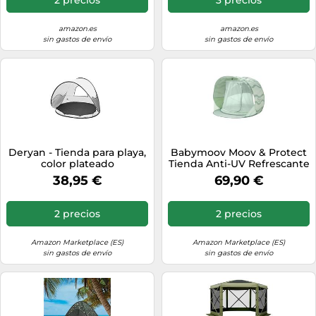
Personas, para Fiesta,
Camping, Playa, Patio,
Beige
amazon.es
amazon.es
sin gastos de envío
sin gastos de envío
Deryan - Tienda para playa,
Babymoov Moov & Protect
color plateado
Tienda Anti-UV Refrescante
- Alta Protección Anti-UV
38,95 €
69,90 €
UPF 50+ - Sistema Pop Up -
Gran Tienda Anti-UV de
Playa - Mosquitera de Malla
2 precios
2 precios
Fina, Laguna Verde
Amazon Marketplace (ES)
Amazon Marketplace (ES)
sin gastos de envío
sin gastos de envío