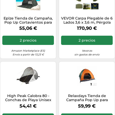
Eplze Tienda de Campaña,
VEVOR Carpa Plegable de 6
Pop Up Cortavientos para
Lados 3,6 x 3,6 m, Pérgola
Playa Y Refugio de Sol para
de Jardín con Techo
55,06 €
170,90 €
2 o 3 Personas (Camuflaje)
Desmontable y Bolsa de
Transporte, Carpa de
Exterior para 8 a 10
2 precios
2 precios
Personas, para Fiesta,
Camping, Playa, Patio,
Jardín, Verde
Amazon Marketplace (ES)
Vevor.es
Envío a partir de 13,23 €
sin gastos de envío
High Peak Calobra 80 -
Relaxdays Tienda de
Conchas de Playa Unisex
Campaña Pop Up para
para Adultos, Aluminio Gris
Playa, 2-3 Personas,
54,41 €
59,99 €
Oscuro, 200 x 120 x 90 cm
Poliéster y Fibra de Vidrio,
125 x 200 x 200 cm, Azul