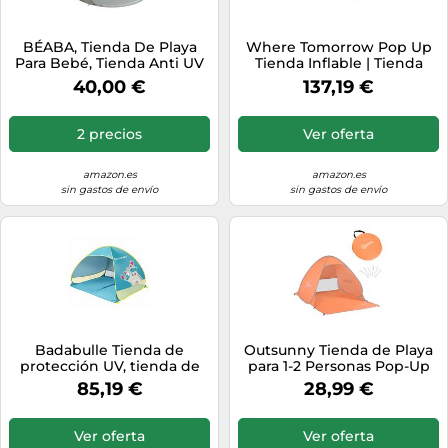
BÉABA, Tienda De Playa
Where Tomorrow Pop Up
Para Bebé, Tienda Anti UV
Tienda Inflable | Tienda
Infantil, Protección Solar
Familiar de 3 a 4 Personas |
40,00 €
137,19 €
Máxima UPF50+, Filtrado
210 x 210 x 120 cm |
UV, Ventilación 360°,
Impermeable y Resistente
Mosquitera, Espaciosa,
al Viento | Camping,
2 precios
Ver oferta
Sistema Pop-Up, Bolsa De
Festival, Viajes, Playa |
Transporte, Breezy, Caqui
Ultraligera y Resistente
amazon.es
amazon.es
sin gastos de envío
sin gastos de envío
Badabulle Tienda de
Outsunny Tienda de Playa
protección UV, tienda de
para 1-2 Personas Pop-Up
playa grande, alta
con Ventanas tipo Refugio
85,19 €
28,99 €
protección solar SPF 50+,
con Protección Solar UV
sistema pop-up
200x150x119 cm Naranja
Aosom España
Ver oferta
Ver oferta