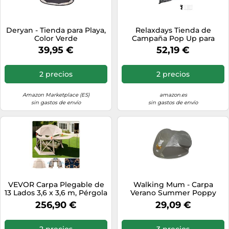
Deryan - Tienda para Playa,
Relaxdays Tienda de
Color Verde
Campaña Pop Up para
Playa 2-3 Personas,
39,95 €
52,19 €
Poliéster y Fibra de Vidrio,
Azul, 125x200x200 cm
2 precios
2 precios
Amazon Marketplace (ES)
amazon.es
sin gastos de envío
sin gastos de envío
VEVOR Carpa Plegable de
Walking Mum - Carpa
13 Lados 3,6 x 3,6 m, Pérgola
Verano Summer Poppy
de Jardín con Techo
Musgo
256,90 €
29,09 €
Desmontable y Bolsa de
Transporte, Carpa de
Exterior para 8 a 10
2 precios
3 precios