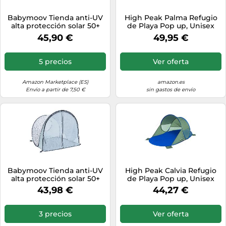
Babymoov Tienda anti-UV
High Peak Palma Refugio
alta protección solar 50+
de Playa Pop up, Unisex
para bebé, con mosquitera
Adulto, Azul- Gris,
45,90 €
49,95 €
con cremallera, tienda
grande de playa, sistema
pop-up, Provence
5 precios
Ver oferta
Amazon Marketplace (ES)
amazon.es
Envío a partir de 7,50 €
sin gastos de envío
Babymoov Tienda anti-UV
High Peak Calvia Refugio
alta protección solar 50+
de Playa Pop up, Unisex
para bebé, con mosquitera
Adulto, Azul- Gris,
43,98 €
44,27 €
con cremallera, tienda
grande de playa, sistema
pop-up, Blue Waves
3 precios
Ver oferta