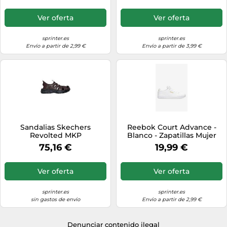
Ver oferta
Ver oferta
sprinter.es
sprinter.es
Envío a partir de 2,99 €
Envío a partir de 3,99 €
Sandalias Skechers
Reebok Court Advance -
Revolted MKP
Blanco - Zapatillas Mujer
talla 37.5
75,16 €
19,99 €
Ver oferta
Ver oferta
sprinter.es
sprinter.es
sin gastos de envío
Envío a partir de 2,99 €
Denunciar contenido ilegal