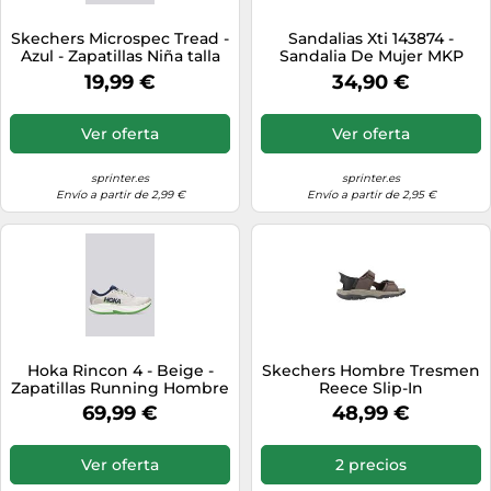
Skechers Microspec Tread -
Sandalias Xti 143874 -
Azul - Zapatillas Niña talla
Sandalia De Mujer MKP
27
19,99 €
34,90 €
Ver oferta
Ver oferta
sprinter.es
sprinter.es
Envío a partir de 2,99 €
Envío a partir de 2,95 €
Hoka Rincon 4 - Beige -
Skechers Hombre Tresmen
Zapatillas Running Hombre
Reece Slip-In
MKP talla 44
ENTRENADOR, Chocolate
69,99 €
48,99 €
Synthetic, 44 EU
Ver oferta
2 precios