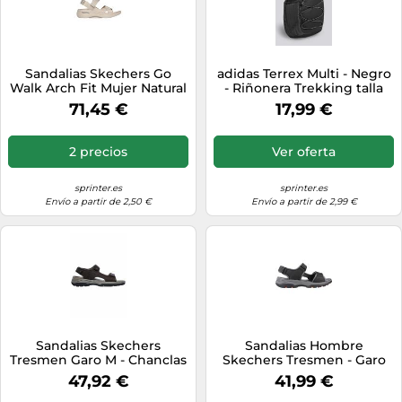
Sandalias Skechers Go
adidas Terrex Multi - Negro
Walk Arch Fit Mujer Natural
- Riñonera Trekking talla
40
T.U.
71,45 €
17,99 €
2 precios
Ver oferta
sprinter.es
sprinter.es
Envío a partir de 2,50 €
Envío a partir de 2,99 €
Sandalias Skechers
Sandalias Hombre
Tresmen Garo M - Chanclas
Skechers Tresmen - Garo
Para Hombre Tresmen Garo
MKP
47,92 €
41,99 €
MKP