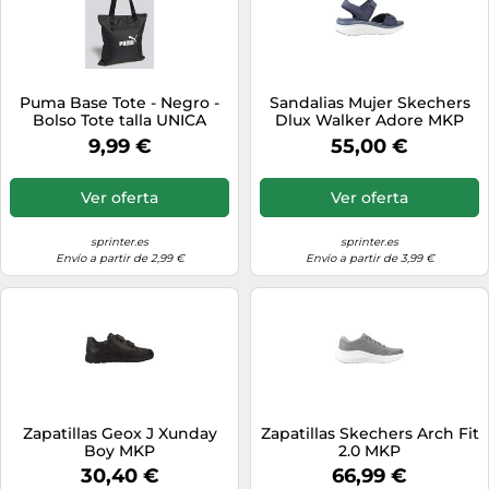
Puma Base Tote - Negro -
Sandalias Mujer Skechers
Bolso Tote talla UNICA
Dlux Walker Adore MKP
9,99 €
55,00 €
Ver oferta
Ver oferta
sprinter.es
sprinter.es
Envío a partir de 2,99 €
Envío a partir de 3,99 €
Zapatillas Geox J Xunday
Zapatillas Skechers Arch Fit
Boy MKP
2.0 MKP
30,40 €
66,99 €