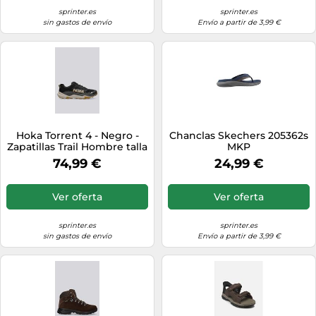
sprinter.es
sprinter.es
sin gastos de envío
Envío a partir de 3,99 €
Hoka Torrent 4 - Negro -
Chanclas Skechers 205362s
Zapatillas Trail Hombre talla
MKP
42
74,99 €
24,99 €
Ver oferta
Ver oferta
sprinter.es
sprinter.es
sin gastos de envío
Envío a partir de 3,99 €