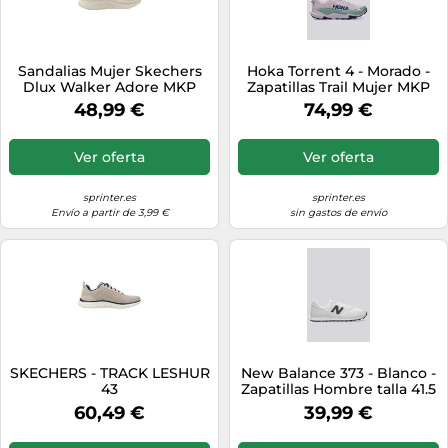
Sandalias Mujer Skechers
Hoka Torrent 4 - Morado -
Dlux Walker Adore MKP
Zapatillas Trail Mujer MKP
talla 37.5
48,99 €
74,99 €
Ver oferta
Ver oferta
sprinter.es
sprinter.es
Envío a partir de 3,99 €
sin gastos de envío
SKECHERS - TRACK LESHUR
New Balance 373 - Blanco -
43
Zapatillas Hombre talla 41.5
60,49 €
39,99 €