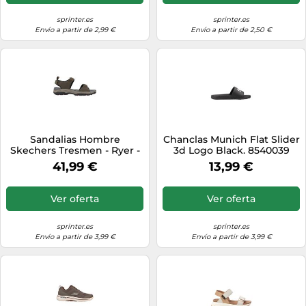
sprinter.es
sprinter.es
Envío a partir de 2,99 €
Envío a partir de 2,50 €
Sandalias Hombre
Chanclas Munich Flat Slider
Skechers Tresmen - Ryer -
3d Logo Black. 8540039
Verde Para Hombre MKP
MKP
41,99 €
13,99 €
Ver oferta
Ver oferta
sprinter.es
sprinter.es
Envío a partir de 3,99 €
Envío a partir de 3,99 €