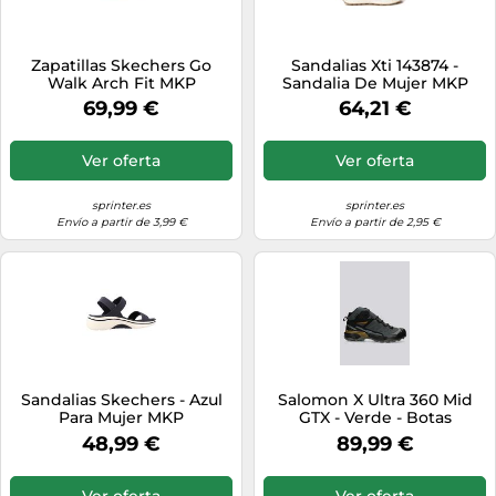
Zapatillas Skechers Go
Sandalias Xti 143874 -
Walk Arch Fit MKP
Sandalia De Mujer MKP
69,99 €
64,21 €
Ver oferta
Ver oferta
sprinter.es
sprinter.es
Envío a partir de 3,99 €
Envío a partir de 2,95 €
Sandalias Skechers - Azul
Salomon X Ultra 360 Mid
Para Mujer MKP
GTX - Verde - Botas
Hombre talla 45.5
48,99 €
89,99 €
Ver oferta
Ver oferta