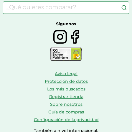
Accesorios de moda
Consolas
Comida para perros
Bolsos y maletas
Farmacia veterinaria
Botas mujer
Calzado de montaña
Síguenos
Aviso legal
Protección de datos
Los más buscados
Registrar tienda
Sobre nosotros
Guía de compras
Configuración de la privacidad
También a nivel internacional: