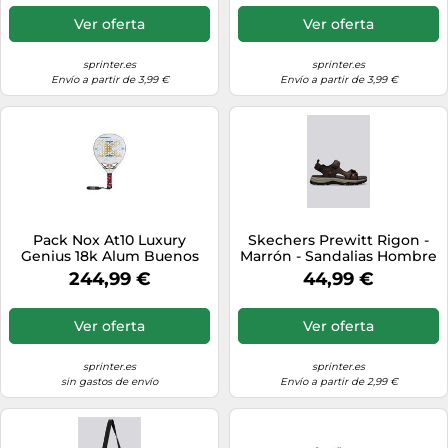
Ver oferta
Ver oferta
sprinter.es
sprinter.es
Envío a partir de 3,99 €
Envío a partir de 3,99 €
Pack Nox At10 Luxury
Skechers Prewitt Rigon -
Genius 18k Alum Buenos
Marrón - Sandalias Hombre
Aires P1 2025 MKP
talla 43
244,99 €
44,99 €
Ver oferta
Ver oferta
sprinter.es
sprinter.es
sin gastos de envío
Envío a partir de 2,99 €