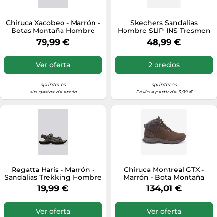
Chiruca Xacobeo - Marrón -
Skechers Sandalias
Botas Montaña Hombre
Hombre SLIP-INS Tresmen
MKP talla 44
Reece Ajuste relajado
79,99 €
48,99 €
Marrón 43
Ver oferta
2 precios
sprinter.es
sprinter.es
sin gastos de envío
Envío a partir de 3,99 €
Regatta Haris - Marrón -
Chiruca Montreal GTX -
Sandalias Trekking Hombre
Marrón - Bota Montaña
MKP talla 41
Hombre
19,99 €
134,01 €
Ver oferta
Ver oferta