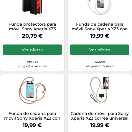
Funda protectora para
Funda de cadena para
móvil Sony Xperia XZ3
móvil Sony Xperia XZ3 con
Book Case tarjetero funda
cinta Funda de cadena
20,79 €
19,99 €
para móvil
Cordón...
Ver oferta
Ver oferta
ebay.es
ebay.es
sin gastos de envío
sin gastos de envío
Funda de cadena para
Cadena de móvil para Sony
móvil Sony Xperia XZ3 con
Xperia XZ3 correa universal
cinta Funda de cadena
sin funda cordón...
19,99 €
19,99 €
Cordón...