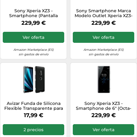
Sony Xperia XZ3 -
Sony Smartphone Marca
Smartphone (Pantalla
Modelo Outlet Xperia XZ3-
OLED de 15,2 cm (6"), SIM
4G Smartphone - RAM 4
229,99 €
229,99 €
única, 64 GB de Memoria
GB/Internal Memory 64 GB
Interna y 4 GB de RAM,
- microSD Slot
tecnología BRAVIA, IP68,
Ver oferta
Ver oferta
Android 9.0), Color Rojo
Amazon Marketplace (ES)
Amazon Marketplace (ES)
sin gastos de envío
sin gastos de envío
Avizar Funda de Silicona
Sony Xperia XZ3 -
Flexible Transparente para
Smartphone de 6" (Octa-
Sony Xperia XZ3
Core 4x2.8/4x1.8 GHz, RAM
17,99 €
229,99 €
de 4 GB, Memoria de 64
GB, cámara de 19 MP,
Android 9.0) Color Negro
2 precios
Ver oferta