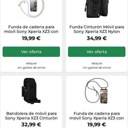
Funda de cadena para
Funda Cinturón Móvil para
móvil Sony Xperia XZ3 con
Sony Xperia XZ3 Nylon
cinta Funda de cadena
Cinturón Funda
19,99 €
34,99 €
Cordón...
Protectora...
Ver oferta
Ver oferta
ebay.es
ebay.es
sin gastos de envío
sin gastos de envío
Bandolera de móvil para
Funda de cadena para
Sony Xperia XZ3 Cinturón
móvil Sony Xperia XZ3 con
Funda Carcasa Correa
cinta Funda de cadena
32,99 €
19,99 €
Funda M...
Cordón...