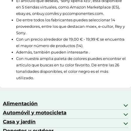
El artículo que deseas, "
sony xperia xz3
", está disponible
en 5 tiendas virtuales, como
Amazon Marketplace (ES)
,
ebay.es
,
onbuy.com/es
y
pccomponentes.com
.
De entre todos los fabricantes puedes seleccionar 14
proveedores, entre los que destacan
moex
,
e-cultor
,
Rey
y
Sony
.
Con un precio alrededor de
19,00 € - 19,99 €
se encuentra
el mayor número de productos (14).
Además, también pueden interesarte .
Con nuestra amplia paleta de colores puedes encontrar el
artículo que buscas en tu color favorito. De entre las 26
tonalidades disponibles, el color negro es el más
utilizado.
Alimentación
Automóvil y motocicleta
Bebidas
Bebidas espirituosas
Casa y jardín
Accesorios para coche
Brandy
Aceite de motor y manutención
Deportes y outdoor