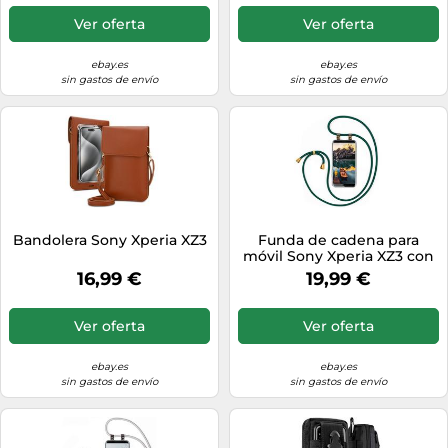
Ver oferta
Ver oferta
ebay.es
ebay.es
sin gastos de envío
sin gastos de envío
Bandolera Sony Xperia XZ3
Funda de cadena para
móvil Sony Xperia XZ3 con
cinta Funda de cadena
16,99 €
19,99 €
Cordón...
Ver oferta
Ver oferta
ebay.es
ebay.es
sin gastos de envío
sin gastos de envío