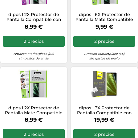
dipos I 2X Protector de
dipos I 6X Protector de
Pantalla Compatible con
Pantalla Mate Compatible
Sony Xperia XZ3 pelicula
con Sony Xperia XZ3
8,99 €
9,99 €
Protectora Claro
pelicula Protectora
2 precios
2 precios
Amazon Marketplace (ES)
Amazon Marketplace (ES)
sin gastos de envío
sin gastos de envío
dipos I 2X Protector de
dipos I 3X Protector de
Pantalla Mate Compatible
Pantalla Compatible con
con Sony Xperia XZ3
Sony Xperia XZ3 - Cobertura
8,99 €
19,99 €
pelicula Protectora
100% Compatible con
Pantalla - láminas
Protectoras
2 precios
2 precios