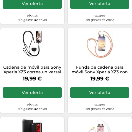
Ver oferta
Ver oferta
ebay.es
ebay.es
sin gastos de envío
sin gastos de envío
Cadena de móvil para Sony
Funda de cadena para
Xperia XZ3 correa universal
móvil Sony Xperia XZ3 con
sin funda cordón...
cinta Funda de cadena
19,99 €
19,99 €
Cordón...
Ver oferta
Ver oferta
ebay.es
ebay.es
sin gastos de envío
sin gastos de envío