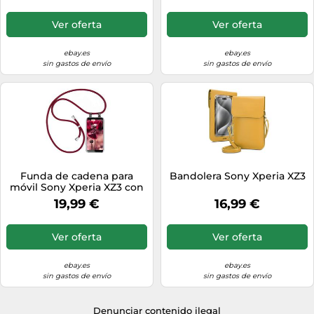
Ver oferta
Ver oferta
ebay.es
ebay.es
sin gastos de envío
sin gastos de envío
Funda de cadena para
Bandolera Sony Xperia XZ3
móvil Sony Xperia XZ3 con
cinta Funda de cadena
19,99 €
16,99 €
Cordón...
Ver oferta
Ver oferta
ebay.es
ebay.es
sin gastos de envío
sin gastos de envío
Denunciar contenido ilegal