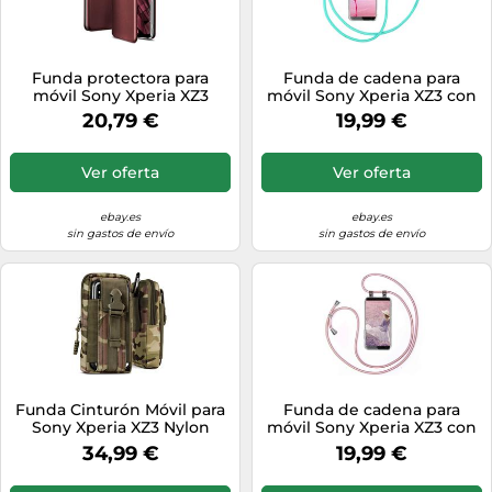
Funda protectora para
Funda de cadena para
móvil Sony Xperia XZ3
móvil Sony Xperia XZ3 con
Book Case tarjetero funda
cinta Funda de cadena
20,79 €
19,99 €
para móvil
Cordón...
Ver oferta
Ver oferta
ebay.es
ebay.es
sin gastos de envío
sin gastos de envío
Funda Cinturón Móvil para
Funda de cadena para
Sony Xperia XZ3 Nylon
móvil Sony Xperia XZ3 con
Cinturón Funda
cinta Funda de cadena
34,99 €
19,99 €
Protectora...
Cordón...