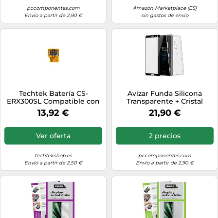
pccomponentes.com
Amazon Marketplace (ES)
Envío a partir de 2,90 €
sin gastos de envío
Techtek Batería CS-
Avizar Funda Silicona
ERX300SL Compatible con
Transparente + Cristal
801SO, H8416, H9436,
Templado con Bordes
13,92 €
21,90 €
H9493, SO-01L, SOV39,
Negros para Sony Xperia
Xperia XZ3 Sustituye Sony
XZ3
LIP1660ERPC
Ver oferta
2 precios
techtekshop.es
pccomponentes.com
Envío a partir de 2,50 €
Envío a partir de 2,90 €