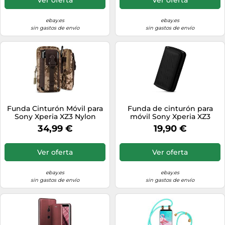
ebay.es
ebay.es
sin gastos de envío
sin gastos de envío
Funda Cinturón Móvil para
Funda de cinturón para
Sony Xperia XZ3 Nylon
móvil Sony Xperia XZ3
Cinturón Funda
Funda protectora 360
34,99 €
19,90 €
Protectora...
grados
Ver oferta
Ver oferta
ebay.es
ebay.es
sin gastos de envío
sin gastos de envío