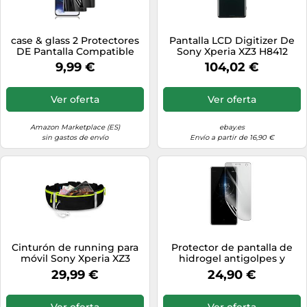
case & glass 2 Protectores
Pantalla LCD Digitizer De
DE Pantalla Compatible
Sony Xperia XZ3 H8412
para Sony Xperia XZ3
Marco De Vidrio Rojo
9,99 €
104,02 €
Premium PRIVACIDAD Anti
Púrpura
ESPIAS HIDROGEL
Ver oferta
Ver oferta
Amazon Marketplace (ES)
ebay.es
sin gastos de envío
Envío a partir de 16,90 €
Cinturón de running para
Protector de pantalla de
móvil Sony Xperia XZ3
hidrogel antigolpes y
Sport Funda Jogging
antiarañazos para Sony
29,99 €
24,90 €
Fitness...
Xperia XZ3
Ver oferta
Ver oferta