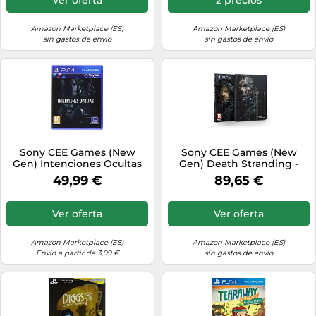
Amazon Marketplace (ES)
Amazon Marketplace (ES)
sin gastos de envío
sin gastos de envío
Sony CEE Games (New
Sony CEE Games (New
Gen) Intenciones Ocultas
Gen) Death Stranding -
Edición Especial (PS4)
49,99 €
89,65 €
Ver oferta
Ver oferta
Amazon Marketplace (ES)
Amazon Marketplace (ES)
Envío a partir de 3,99 €
sin gastos de envío