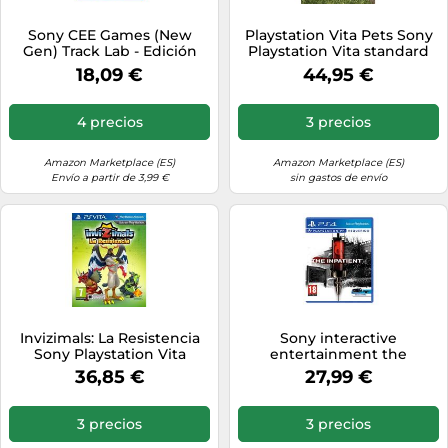
Sony CEE Games (New
Playstation Vita Pets Sony
Gen) Track Lab - Edición
Playstation Vita standard
Estándar
18,09 €
44,95 €
4 precios
3 precios
Amazon Marketplace (ES)
Amazon Marketplace (ES)
Envío a partir de 3,99 €
sin gastos de envío
Invizimals: La Resistencia
Sony interactive
Sony Playstation Vita
entertainment the
standard
inpatient playstation 4
36,85 €
27,99 €
3 precios
3 precios