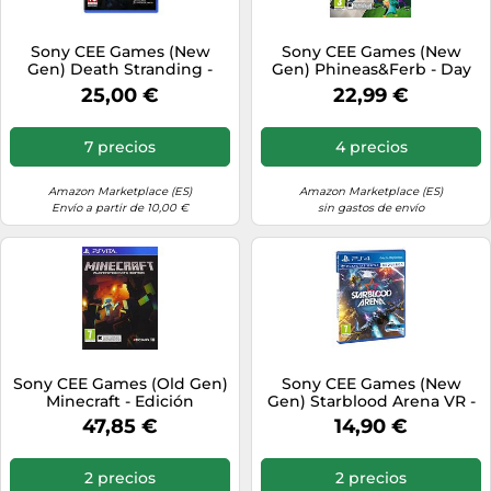
Sony CEE Games (New
Sony CEE Games (New
Gen) Death Stranding -
Gen) Phineas&Ferb - Day
Edición Estandar
Of Doofenshmirtz
25,00 €
22,99 €
7 precios
4 precios
Amazon Marketplace (ES)
Amazon Marketplace (ES)
Envío a partir de 10,00 €
sin gastos de envío
Sony CEE Games (Old Gen)
Sony CEE Games (New
Minecraft - Edición
Gen) Starblood Arena VR -
Estándar, PlayStation Vita,
Edición Estándar
47,85 €
14,90 €
Disco, Versión 120
2 precios
2 precios