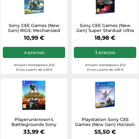
Sony CEE Games (New
Sony CEE Games (New
Gen) RIGS: Mechanized
Gen) Super Stardust Ultra
Combat League VR
VR
10,99 €
18,98 €
4 precios
3 precios
Amazon Marketplace (ES)
Amazon Marketplace (ES)
Envío a partir de 5,99 €
Envío a partir de 3,99 €
Playerunknown's
Playstation Sony CEE
Battlegrounds Sony
Games (New Gen) Horizon:
Playstation 4 standard
Zero Dawn - Complete
33,99 €
55,50 €
Edition