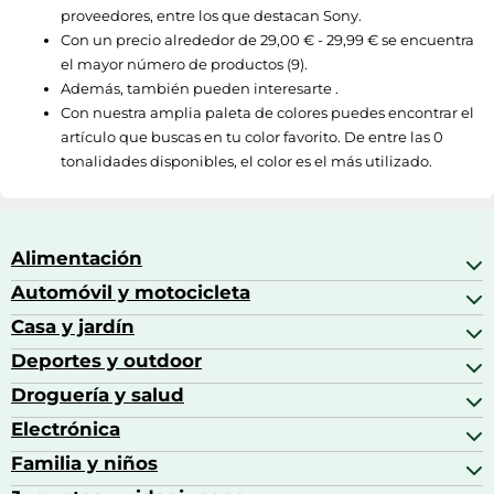
proveedores, entre los que destacan
Sony
.
Con un precio alrededor de
29,00 € - 29,99 €
se encuentra
el mayor número de productos (9).
Además, también pueden interesarte .
Con nuestra amplia paleta de colores puedes encontrar el
artículo que buscas en tu color favorito. De entre las 0
tonalidades disponibles, el color es el más utilizado.
Alimentación
Automóvil y motocicleta
Bebidas
Bebidas espirituosas
Casa y jardín
Accesorios para coche
Brandy
Aceite de motor y manutención
Deportes y outdoor
Accesorios de hogar y cocina
Café
Aceites motor
Aires acondicionados
Droguería y salud
Balones de fútbol
Altavoces coche
Artículos de decoración
Bicicletas
Electrónica
Alimentación del bebé
Barbacoas
Bicicletas elípticas
Alimentación y lactancia
Familia y niños
Altavoces
Bolsas bicicleta
Artículos de limpieza del hogar
Aspiradoras