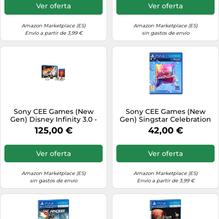
Ver oferta
Ver oferta
Amazon Marketplace (ES)
Amazon Marketplace (ES)
Envío a partir de 3,99 €
sin gastos de envío
Sony CEE Games (New
Sony CEE Games (New
Gen) Disney Infinity 3.0 -
Gen) Singstar Celebration
Star Wars: Starter Pack
125,00 €
42,00 €
(Incluye Figura Anakin Y
Ashoka)
Ver oferta
Ver oferta
Amazon Marketplace (ES)
Amazon Marketplace (ES)
sin gastos de envío
Envío a partir de 3,99 €