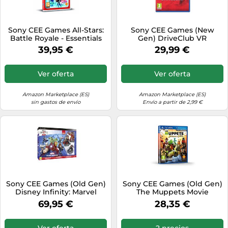
Sony CEE Games All-Stars:
Sony CEE Games (New
Battle Royale - Essentials
Gen) DriveClub VR
39,95 €
29,99 €
Ver oferta
Ver oferta
Amazon Marketplace (ES)
Amazon Marketplace (ES)
sin gastos de envío
Envío a partir de 2,99 €
Sony CEE Games (Old Gen)
Sony CEE Games (Old Gen)
Disney Infinity: Marvel
The Muppets Movie
Super Heroes. Starter Pack
Adventure
69,95 €
28,35 €
2.0 - PlayStation 3
Ver oferta
2 precios