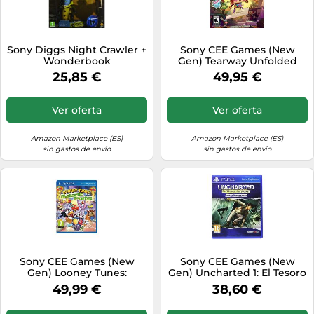
Sony Diggs Night Crawler +
Sony CEE Games (New
Wonderbook
Gen) Tearway Unfolded
25,85 €
49,95 €
Ver oferta
Ver oferta
Amazon Marketplace (ES)
Amazon Marketplace (ES)
sin gastos de envío
sin gastos de envío
Sony CEE Games (New
Sony CEE Games (New
Gen) Looney Tunes:
Gen) Uncharted 1: El Tesoro
Galactic Sports
De Drake Remasterizado
49,99 €
38,60 €