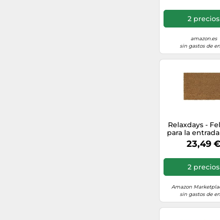
2 precios
amazon.es
sin gastos de en
Relaxdays - F
para la entrada
hogar hecho de
23,49 
de coco y PV
medidas 40 x 
antidesliza
2 precios
elemento decor
natural
Amazon Marketplac
sin gastos de en