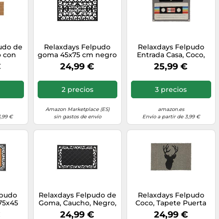
udo de
Relaxdays Felpudo
Relaxdays Felpudo
o con
goma 45x75 cm negro
Entrada Casa, Coco,
rón
Diseño Retro de
€
24,99 €
25,99 €
ro
Cassette, 60x40cm,
Antideslizante,
Interior y Exterior,
2 precios
3 precios
Multicolor
Amazon Marketplace (ES)
amazon.es
3,99 €
sin gastos de envío
Envío a partir de 3,99 €
lpudo
Relaxdays Felpudo de
Relaxdays Felpudo
75x45
Goma, Caucho, Negro,
Coco, Tapete Puerta
n
45 x 75 cm
Motivo Ciervo,
€
24,99 €
24,99 €
ro
40x60cm,