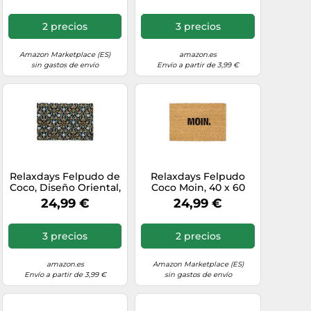
Resistente, Exterior,
Multicolor
2 precios
3 precios
Amazon Marketplace (ES)
amazon.es
sin gastos de envío
Envío a partir de 3,99 €
Relaxdays Felpudo de
Relaxdays Felpudo
Coco, Diseño Oriental,
Coco Moin, 40 x 60
60 x 40 cm,
cm, Tapete Puerta,
24,99 €
24,99 €
Antideslizante,
Alfombra Entrada,
Alfombrilla Interior y
Interior, Exterior,
Exterior, Multicolor
Antideslizante, Marrón
3 precios
2 precios
amazon.es
Amazon Marketplace (ES)
Envío a partir de 3,99 €
sin gastos de envío