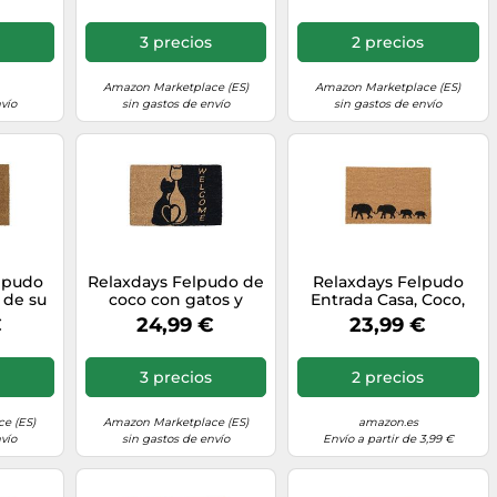
Antideslizante,
Resistente, Interior,
3 precios
2 precios
Exterior, Gris/Negro
Amazon Marketplace (ES)
Amazon Marketplace (ES)
vío
sin gastos de envío
sin gastos de envío
elpudo
Relaxdays Felpudo de
Relaxdays Felpudo
 de su
coco con gatos y
Entrada Casa, Coco,
 fibras
corazón marrón
Diseño de Elefantes,
€
24,99 €
23,99 €
C con
claro,negro
60x40 cm,
60 cm
Antideslizante,
nte
Interior y Exterior,
3 precios
2 precios
ativo,
Natural/Negro
e (ES)
Amazon Marketplace (ES)
amazon.es
vío
sin gastos de envío
Envío a partir de 3,99 €