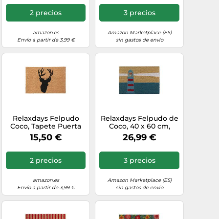
Cm, Caucho/Goma,
Interior y Exterior,
Antideslizante, Negro
Multicolor, 60 x 40 cm
2 precios
3 precios
amazon.es
Amazon Marketplace (ES)
Envío a partir de 3,99 €
sin gastos de envío
Relaxdays Felpudo
Relaxdays Felpudo de
Coco, Tapete Puerta
Coco, 40 x 60 cm,
con Ciervo, 40 x 60
diseño de Faro de
15,50 €
26,99 €
cm, Antideslizante,
Coco, Antideslizante,
Resistente, Interior,
para Interior y
Exterior, Gris/Negro
Exterior, Multicolor, 1
2 precios
3 precios
Pieza
amazon.es
Amazon Marketplace (ES)
Envío a partir de 3,99 €
sin gastos de envío