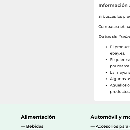
Información
Si buscas los pr
Comparar.net ha 
Datos de
"rela
El product
ebay.es
.
Si quieres
por marcas
La mayorí
Algunos us
Aquellos c
productos.
Alimentación
Automóvil y mo
Bebidas
Accesorios para