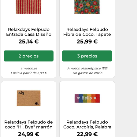
Relaxdays Felpudo
Relaxdays Felpudo
Entrada Casa Diseño
Fibra de Coco, Tapete
Rayas, Alfombra Coco,
Puerta, con Flores,
25,14 €
25,99 €
40x60 cm,
40x60cm, Exterior,
Antideslizante,
Interior, Base
Interior y Exterior,
Antideslizante,
2 precios
3 precios
Natural/Rojo
Multicolor
amazon.es
Amazon Marketplace (ES)
Envío a partir de 3,99 €
sin gastos de envío
Relaxdays Felpudo de
Relaxdays Felpudo
coco "Hi. Bye" marrón
Coco, Arcoíris, Palabra
claro,negro
Hello y Corazón, 75x25,
24,99 €
22,99 €
Alfombrilla Entrada,