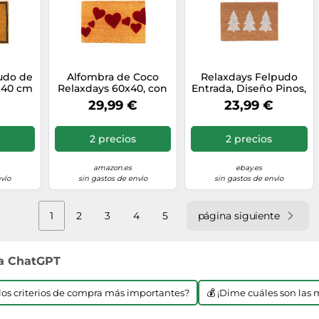
udo de
Alfombra de Coco
Relaxdays Felpudo
x40 cm
Relaxdays 60x40, con
Entrada, Diseño Pinos,
negro
Corazones,
60x40 cm, Alfombrilla
€
29,99 €
23,99 €
Antideslizante,
Puerta Antideslizante,
Resistente,
Interior, Exterior,
Interior/Exterior,
Natural/Blanco
2 precios
2 precios
Multicolor
amazon.es
ebay.es
vío
sin gastos de envío
sin gastos de envío
1
2
3
4
5
página siguiente
 a ChatGPT
n los criterios de compra más importantes?
💰 ¡Dime cuáles son las 