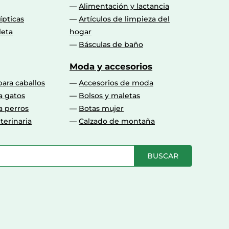
Alimentación y lactancia
lípticas
Artículos de limpieza del
leta
hogar
Básculas de baño
Moda y accesorios
para caballos
Accesorios de moda
a gatos
Bolsos y maletas
a perros
Botas mujer
terinaria
Calzado de montaña
BUSCAR