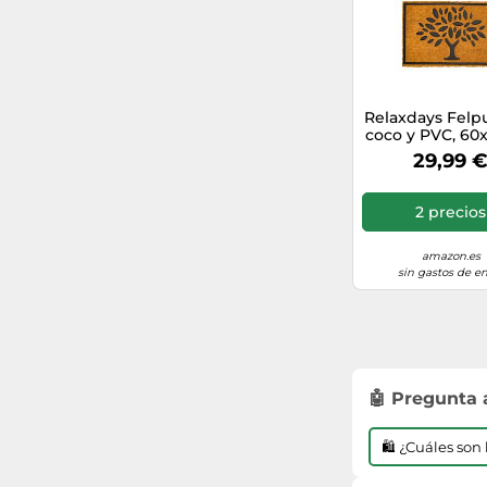
Relaxdays Felp
coco y PVC, 60
marrón claro,
29,99 
2 precios
amazon.es
sin gastos de en
🤖 Pregunta
🛍️ ¿Cuáles so