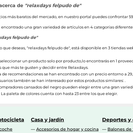
 acerca de
"relaxdays felpudo de"
ecios más baratos del mercado, en nuestro portal puedes confrontar 59
encontrado una gran variedad de artículos en 4 categorías diferentes.
xdays felpudo de"
o que deseas, "
relaxdays felpudo de
", está disponible en 3 tiendas w
 seleccionar un producto solo por producto,lo encontrarás en 1 proveedor
 que más te gusten y decidir entre
Relaxdays
.
a de recomendaciones se han encontrado con un precio entorno a
29
uarios también se han interesado por estos productos similares: .
ompradores cansados del negro pueden elegir entre una gran varieda
 La paleta de colores cuenta con hasta 23 entre los que elegir.
tocicleta
Casa y jardín
Deportes y
 coche
Accesorios de hogar y cocina
Balones de 