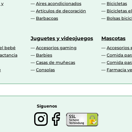
 y
Aires acondicionados
Bicicletas
Artículos de decoración
Bicicletas e
Barbacoas
Bolsas bicic
Juguetes y videojuegos
Mascotas
 el bebé
Accesorios gaming
Accesorios 
actancia
Barbies
Comida par
Casas de muñecas
Comida par
é
Consolas
Farmacia ve
Síguenos