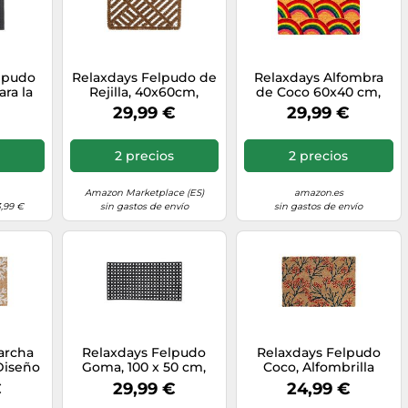
elpudo
Relaxdays Felpudo de
Relaxdays Alfombra
ra la
Rejilla, 40x60cm,
de Coco 60x40 cm,
gar, 60
Alfombrilla Entrada,
Felpudo arcoíris,
29,99 €
29,99 €
ucho
Coco y Metal, Interior,
Antideslizante y
,
Resistente a la
Resistente a la
 Color
Intemperie, Natural
Intemperie,
2 precios
2 precios
Interior/Exterior
Amazon Marketplace (ES)
amazon.es
3,99 €
sin gastos de envío
sin gastos de envío
archa
Relaxdays Felpudo
Relaxdays Felpudo
Diseño
Goma, 100 x 50 cm,
Coco, Alfombrilla
 60x40
Alfombrilla Caucho
Puerta Entrada,
€
29,99 €
24,99 €
rior y
Antideslizante,
Diseño Ramas,