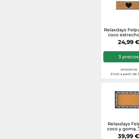
turquesa
Relaxdays Felp
coco estrech
corazón mar
24,99 
claro,neg
3 precios
amazon.es
Envío a partir de 
Relaxdays Fe
coco y goma, 
cm marró
39,99 
claro,neg