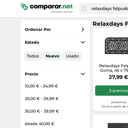
Relaxdays 
Ordenar Por
Favoritos
Estado
Precio más bajo
Todos
Nuevo
Usado
Precio total
Relaxdays Fe
Precio más alto
Goma, 45 x 7
Precio
Antideslizan
27,99 
Resistente
Intemperie,
10,00 € - 24,99 €
Arabescos, Inte
3 precios
Exterior, Ne
25,00 € - 29,99 €
amazon.es
Envío a partir de 
30,00 € - 39,99 €
desde 40,00 €