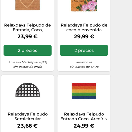
Relaxdays Felpudo de
Relaxdays Felpudo de
Entrada, Coco,
coco bienvenida
Alfombrilla para
verde oscuro,marrón
23,99 €
29,99 €
Puerta, Corazón en
claro,rosa
Relieve, 40x60 cm,
Interior y Exterior,
2 precios
2 precios
Natural
Amazon Marketplace (ES)
amazon.es
sin gastos de envío
sin gastos de envío
Relaxdays Felpudo
Relaxdays Felpudo
Semicircular
Entrada Coco, Arcoíris,
Decorativo para
60x40 cm, Alfombrilla
23,66 €
24,99 €
Entrada, 0.5 X 75 X 45
Puerta Antideslizante,