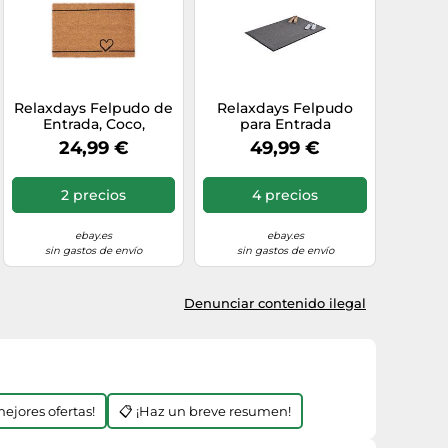
Relaxdays Felpudo de
Relaxdays Felpudo
Entrada, Coco,
para Entrada
Alfombrilla para
Antideslizante Clásico,
24,99 €
49,99 €
Puerta, Corazón,
Polipropileno-PVC,
40x60 cm, Interior y
Gris, 120 x 180 cm
Exterior, Natural y
2 precios
4 precios
Negro
ebay.es
ebay.es
sin gastos de envío
sin gastos de envío
Denunciar contenido ilegal
mejores ofertas!
📋 ¡Haz un breve resumen!