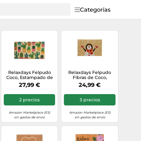
Categorías
Relaxdays Felpudo
Relaxdays Felpudo
Coco, Estampado de
Fibras de Coco,
Cactus, 75x42 cm,
Muñeco de Nieve, 40 x
27,99 €
24,99 €
Limpiapiés para
60 cm, Diseño
Interior y Exterior,
Navideño, Alfombrilla
Antideslizante,
Puerta Invierno,
2 precios
3 precios
Colorido, Cloruro de
Multicolor
polivinilo
Amazon Marketplace (ES)
Amazon Marketplace (ES)
sin gastos de envío
sin gastos de envío