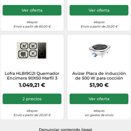
Ver oferta
Ver oferta
ebay.es
ebay.es
Envío a partir de 60,00 €
Envío a partir de 25,00 €
Lofra HLBI9G2I Quemador
Avizar Placa de inducción
Encimera 90X50 Marfil 3
de 500 W para cocción
FUOCHI1 Tri Corona 2
rápida con 5 niveles,
1.049,21 €
51,90 €
Inducción
2 precios
Ver oferta
ebay.es
ebay.es
Envío a partir de 20,00 €
sin gastos de envío
Denunciar contenido ilegal