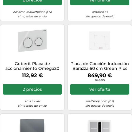
de vidrio templado como
decoración, ORO
Amazon Marketplace (ES)
amazon.es
sin gastos de envío
sin gastos de envío
Geberit Placa de
Placa de Cocción Inducción
accionamiento Omega20
Barazza 60 cm Green Plus
115.085.KJ.1 para doble
1PIDGP6B Blanco
112,92 €
849,90 €
descarga Blanco/Cromado
849.90
brillante
2 precios
Ver oferta
amazon.es
mk2shop.com (ES)
sin gastos de envío
sin gastos de envío