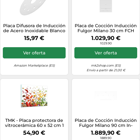
Placa Difusora de Inducción
Placa de Cocción Inducción
de Acero Inoxidable Blanco
Fulgor Milano 30 cm FCH
302 ID TS WH White
15,97 €
1.029,90 €
1029.90
Ver oferta
Ver oferta
Amazon Marketplace (ES)
mk2shop.com (ES)
Envío a partir de 21,00 €
TMK - Placa protectora de
Placa de Cocción Inducción
vitrocerámica 60 x 52 cm 1
Fulgor Milano 90 cm In-
pieza cocina eléctrica
Line FCHL 904 ID TS WH
54,90 €
1.889,90 €
universal para inducción
White
1889.90