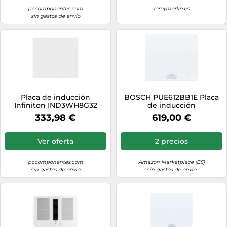
pccomponentes.com
leroymerlin.es
sin gastos de envío
Placa de inducción
BOSCH PUE612BB1E Placa
Infiniton IND3WH8G32
de inducción
Blanco 3 zonas Boost
333,98 €
619,00 €
7400W 60cm Eurokera
Ver oferta
2 precios
pccomponentes.com
Amazon Marketplace (ES)
sin gastos de envío
sin gastos de envío