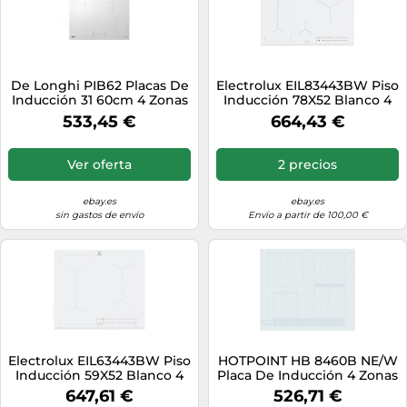
De Longhi PIB62 Placas De
Electrolux EIL83443BW Piso
Inducción 31 60cm 4 Zonas
Inducción 78X52 Blanco 4
De Vitrocerámica Blanca
Zone Cocina Slider Táctil
533,45 €
664,43 €
Ver oferta
2 precios
ebay.es
ebay.es
sin gastos de envío
Envío a partir de 100,00 €
Electrolux EIL63443BW Piso
HOTPOINT HB 8460B NE/W
Inducción 59X52 Blanco 4
Placa De Inducción 4 Zonas
Zone Cocina Slider Touch
De Vidrio 60CM Blanco
647,61 €
526,71 €