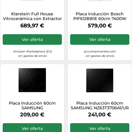
Klarstein Full House
Placa inducción Bosch
Vitrocerámica con Extractor
PIF612BB1E 60cm 7400W
- 70cm, 4 Zonas Inducción,
Blanco, 4 zonas, Control
689,97 €
579,00 €
7335W Boost, Zonas Flex,
táctil, PowerBoost
Control Táctil,
Temporizador, Bloqueo
Ver oferta
Ver oferta
Infantil, Campana
Integrada, Clase A, White
Amazon Marketplace (ES)
pccomponentes.com
sin gastos de envío
sin gastos de envío
Placa Inducción 60cm
Placa Inducción 60cm
SAMSUNG
SAMSUNG NZ63T3706A1/UR
NZ63M3NM1BB/UR con 3
con 3 zonas de cocción
209,00 €
241,00 €
zonas de cocción
Ver oferta
Ver oferta