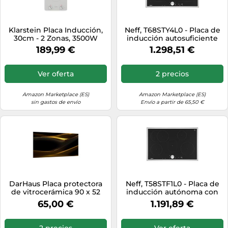
Klarstein Placa Inducción,
Neff, T68STY4L0 - Placa de
30cm - 2 Zonas, 3500W
inducción autosuficiente
Boost, Mando Giratorio,
Flex con control Twist Pad
189,99 €
1.298,51 €
Indicador Calor Residual,
N90, ancho 80 cm, color
Protección
negro con marco, Home
Sobrecalentamiento,
Connect
Ver oferta
2 precios
Superficie Cristal, Cocina
Compacta
Amazon Marketplace (ES)
Amazon Marketplace (ES)
sin gastos de envío
Envío a partir de 65,50 €
DarHaus Placa protectora
Neff, T58STF1L0 - Placa de
de vitrocerámica 90 x 52
inducción autónoma con
cm 1 pieza cocina eléctrica
control Twist Pad N90,
65,00 €
1.191,89 €
universal para inducción
ancho 80 cm, color negro
protección contra
con marco
salpicaduras tabla de cortar
2 precios
Ver oferta