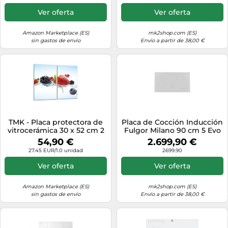
protección contra
salpicaduras tabla de cortar
Ver oferta
Ver oferta
de vidrio templado como
decoración, verduras
Amazon Marketplace (ES)
mk2shop.com (ES)
sin gastos de envío
Envío a partir de 38,00 €
TMK - Placa protectora de
Placa de Cocción Inducción
vitrocerámica 30 x 52 cm 2
Fulgor Milano 90 cm 5 Evo
piezas cocina eléctrica
FSH 905 ID TS WH 1 White
54,90 €
2.699,90 €
universal para inducción
27.45 EUR/1.0 unidad
2699.90
protección contra
salpicaduras tabla de cortar
Ver oferta
Ver oferta
de vidrio templado como
decoración, frutas
Amazon Marketplace (ES)
mk2shop.com (ES)
sin gastos de envío
Envío a partir de 38,00 €