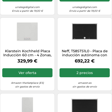
urrategidigital.com
urrategidigital.com
Envío a partir de 19,00 €
Envío a partir de 19,00 €
Klarstein Kochheld Placa
Neff, T58STS1L0 - Placa de
Inducción 60 cm - 4 Zonas,
inducción autónoma con
7000W Boost, Mando
control Twist Pad N90,
329,99 €
692,22 €
Giratorio, Indicador Calor
ancho 80 cm, color negro,
Residual, Protección
con marco
Sobrecalentamiento,
Ver oferta
2 precios
Vitrocerámica Fácil
Limpieza, Placa de
Induccion
Amazon Marketplace (ES)
amazon.es
sin gastos de envío
sin gastos de envío