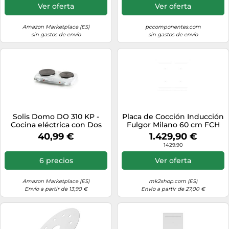
Temporizador, Bloqueo
Ver oferta
Ver oferta
Infantil, Indicador Calor
Residual
Amazon Marketplace (ES)
pccomponentes.com
sin gastos de envío
sin gastos de envío
Solis Domo DO 310 KP -
Placa de Cocción Inducción
Cocina eléctrica con Dos
Fulgor Milano 60 cm FCH
Fuegos (1000 W y 1500 W,
604 ID TS WH White
40,99 €
1.429,90 €
15,5 cm y 18,5 cm), Color
1429.90
Blanco
6 precios
Ver oferta
Amazon Marketplace (ES)
mk2shop.com (ES)
Envío a partir de 13,90 €
Envío a partir de 27,00 €