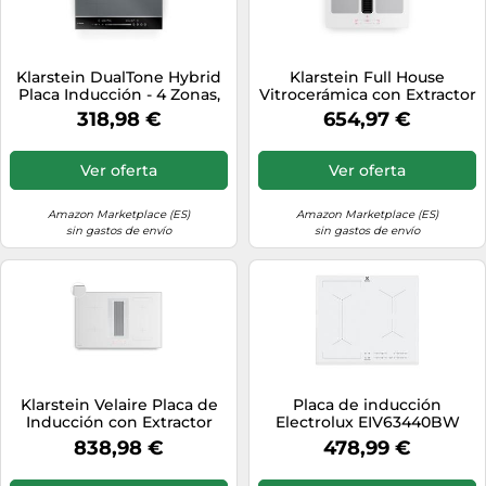
Klarstein DualTone Hybrid
Klarstein Full House
Placa Inducción - 4 Zonas,
Vitrocerámica con Extractor
7200W, Zona Flex, Control
- 60cm, 4 Zonas Inducción,
318,98 €
654,97 €
Deslizante, Función
7335W Boost, Zonas Flex,
Mantener Caliente y
Control Táctil,
Temporizador, Marco
Temporizador, Bloqueo
Ver oferta
Ver oferta
Aluminio, 60cm, Plateada
Infantil, Indicador Calor
Residual, Clase A, White
Amazon Marketplace (ES)
Amazon Marketplace (ES)
sin gastos de envío
sin gastos de envío
Klarstein Velaire Placa de
Placa de inducción
Inducción con Extractor
Electrolux EIV63440BW
Integrado - 80cm, 4 Zonas,
Blanco 4 zonas flexible
838,98 €
478,99 €
8400W Boost, Control
integrada
Táctil, Campana 597m³/h,