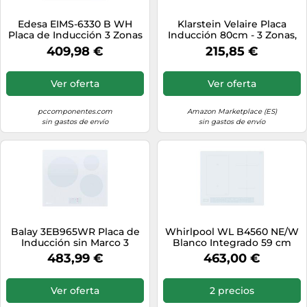
Edesa EIMS-6330 B WH
Klarstein Velaire Placa
Placa de Inducción 3 Zonas
Inducción 80cm - 3 Zonas,
59cm Blanca
5500W Boost, Control Táctil
409,98 €
215,85 €
Deslizante, Temporizador,
Bloqueo Infantil, Indicador
Calor Residual, Cocina
Ver oferta
Ver oferta
Inducción
pccomponentes.com
Amazon Marketplace (ES)
sin gastos de envío
sin gastos de envío
Balay 3EB965WR Placa de
Whirlpool WL B4560 NE/W
Inducción sin Marco 3
Blanco Integrado 59 cm
Zonas 60cm Blanca
Con placa de inducción 4
483,99 €
463,00 €
zona(s)
Ver oferta
2 precios