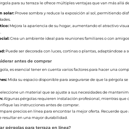
rgola para su terraza le ofrece múltiples ventajas que van más allá 
n solar:
Provee sombra y reduce la exposición al sol, permitiendo disfr
ades.
tico:
Mejora la apariencia de su hogar, aumentando el atractivo visua
.
cial:
Crea un ambiente ideal para reuniones familiares o con amigos
ad:
Puede ser decorada con luces, cortinas o plantas, adaptándose a su
nsiderar antes de comprar
rgola, es esencial tener en cuenta varios factores para hacer una comp
nes:
Mida su espacio disponible para asegurarse de que la pérgola se
eleccione un material que se ajuste a sus necesidades de mantenimie
n:
Algunas pérgolas requieren instalación profesional, mientras que o
erifique las instrucciones antes de comprar.
pare precios en línea para encontrar la mejor oferta. Recuerde que a
 resultar en una mayor durabilidad.
 pérgolas para terraza en línea?