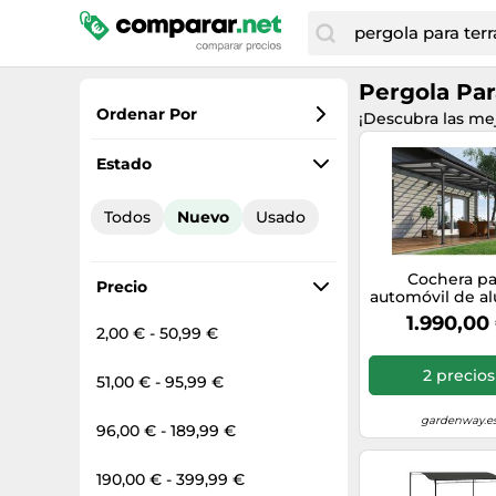
Pergola Par
Ordenar Por
¡Descubra las me
Favoritos
Estado
Precio más bajo
Todos
Nuevo
Usado
Precio total
Precio más alto
Cochera pa
Precio
automóvil de a
Feria Palram - 
1.990,00
3 x 6,1 m gr
2,00 € - 50,99 €
2 precios
51,00 € - 95,99 €
gardenway.e
96,00 € - 189,99 €
190,00 € - 399,99 €