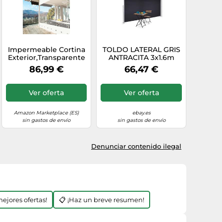
Impermeable Cortina
TOLDO LATERAL GRIS
Exterior,Transparente
ANTRACITA 3x1.6m
Lona con Ojales, Lona
RRETRACTIL PARA
86,99 €
66,47 €
Gruesa de 0,5
TERRAZA, PANTALLA
mm,Cortinas De
DE PRIV...
Partición,para Terraza
Ver oferta
Ver oferta
Pérgola Porche
Cenador Cochera (Alto
x Ancho)
Amazon Marketplace (ES)
ebay.es
2,4x2,4m/7.87x7.87ft
sin gastos de envío
sin gastos de envío
Denunciar contenido ilegal
mejores ofertas!
📋 ¡Haz un breve resumen!