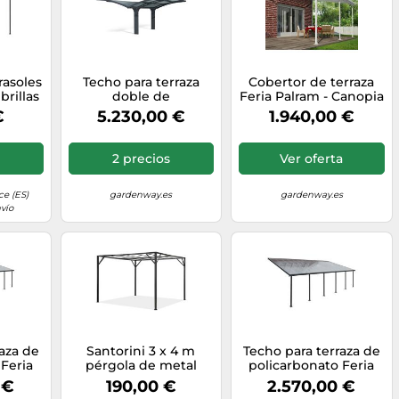
rasoles
Techo para terraza
Cobertor de terraza
brillas
doble de
Feria Palram - Canopia
erraza
policarbonato Arizona
4 x 4,25 m blanco
€
5.230,00 €
1.940,00 €
n Casa
- T 4,95 x 5,77 m
ción
Palram - Canopia
ris
2 precios
Ver oferta
,4 cm
e (ES)
gardenway.es
gardenway.es
vío
aza de
Santorini 3 x 4 m
Techo para terraza de
 Feria
pérgola de metal
policarbonato Feria
ia 3 x
antracita para terraza
Palram - Canopia 3 x
 €
190,00 €
2.570,00 €
s
Garden Point
8,5 m gris