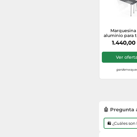
Marquesina
aluminio para t
Sierra Cabrio P
1.440,00
Canopia 3 x 4
antracita Heat
Ver ofert
gardenway.e
🤖 Pregunta
🛍️ ¿Cuáles so