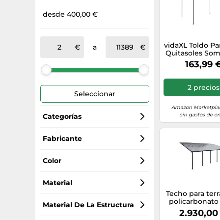
desde 400,00 €
vidaXL Toldo Pa
a
Quitasoles Som
Piscina Playa T
163,99 
Solarium Balcó
Hogar Decora
Bricolaje G
2 precios
Antracita 3x2
Seleccionar
Amazon Marketplac
sin gastos de en
Categorías
Toldos vela
Fabricante
Generic Sports
Carpas jardín
Color
Canopia By Palram
Cortinas
marrón
Material
Techo para terr
policarbonato
Outsunny
Toldos
blanco
poliéster
Material De La Estructura
Palram - Canop
2.930,00
9,15 m gri