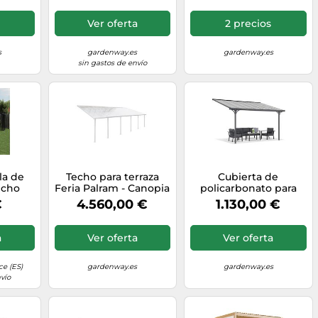
Ver oferta
2 precios
s
gardenway.es
gardenway.es
sin gastos de envío
la de
Techo para terraza
Cubierta de
echo
Feria Palram - Canopia
policarbonato para
edes de
4 x 10,3 m blanco
terraza Nevada 3,05 x
€
4.560,00 €
1.130,00 €
a de
4,36 m CoverTech
3 m,
antracita
rdín,
a
Ver oferta
Ver oferta
ente al
a Patio
rior
e (ES)
gardenway.es
gardenway.es
vío