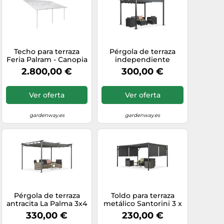
Techo para terraza
Pérgola de terraza
Feria Palram - Canopia
independiente
4 x 6,06 m blanco
Tenerife 3 x 4 m gris
2.800,00 €
300,00 €
Ver oferta
Ver oferta
gardenway.es
gardenway.es
Pérgola de terraza
Toldo para terraza
antracita La Palma 3x4
metálico Santorini 3 x
Garden Point
4m antracita Garden
330,00 €
230,00 €
Point