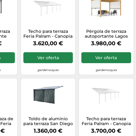
rraza
Techo para terraza
Pérgola de terraza
nte
Feria Palram - Canopia
autoportante Lagos
 4 m
4 x 8,5 m blanco
3x4 con persianas
€
3.620,00 €
3.980,00 €
laterales de madera
Garden Point de 3 m -
blanco
a
Ver oferta
Ver oferta
s
gardenway.es
gardenway.es
aza de
Toldo de aluminio
Techo para terraza
 Feria
para terraza San Diego
Feria Palram - Canopia
ia 3 x
con cortinas 3 x 4,3 m
4 x 7,87 m blanco
 €
1.360,00 €
3.700,00 €
ca
CoverTech antracita