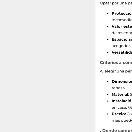
Optar por una pé
Protecció
incomodid
Valor esté
de reventa
Espacio so
acogedor.
Versatilid
Criterios a co
Al elegir una pé
Dimensio
terraza.
Material:
S
Instalació
en casa. V
Precio:
Com
más puede
¿Dónde comprar