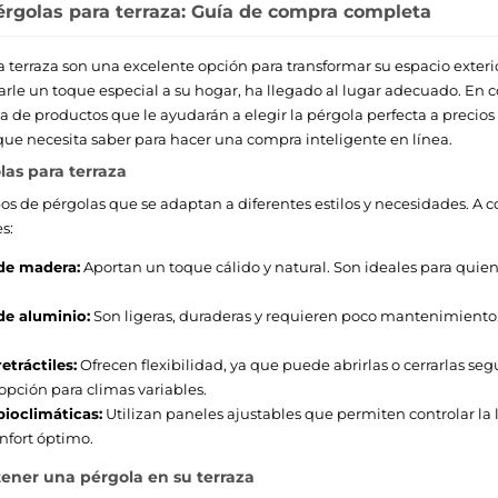
érgolas para terraza: Guía de compra completa
a terraza son una excelente opción para transformar su espacio exterio
rle un toque especial a su hogar, ha llegado al lugar adecuado. En 
 de productos que le ayudarán a elegir la pérgola perfecta a precios 
 que necesita saber para hacer una compra inteligente en línea.
las para terraza
ipos de pérgolas que se adaptan a diferentes estilos y necesidades. A 
s:
de madera:
Aportan un toque cálido y natural. Son ideales para quie
de aluminio:
Son ligeras, duraderas y requieren poco mantenimiento.
etráctiles:
Ofrecen flexibilidad, ya que puede abrirlas o cerrarlas se
opción para climas variables.
bioclimáticas:
Utilizan paneles ajustables que permiten controlar la lu
nfort óptimo.
tener una pérgola en su terraza