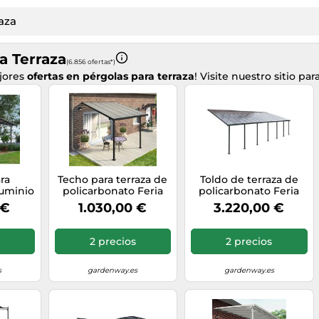
a Terraza
(6.856 ofertas*)
jores
ofertas en pérgolas para terraza
! Visite nuestro sitio par
ra
Techo para terraza de
Toldo de terraza de
luminio
policarbonato Feria
policarbonato Feria
Canopia
Palram - Canopia 3 x
Palram - Canopia 3 x
 €
1.030,00 €
3.220,00 €
is
3,05 m gris
10,35 m gris
2 precios
2 precios
s
gardenway.es
gardenway.es