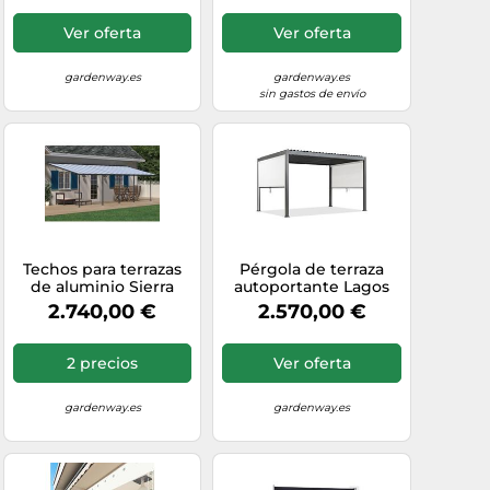
Ver oferta
Ver oferta
gardenway.es
gardenway.es
sin gastos de envío
Techos para terrazas
Pérgola de terraza
de aluminio Sierra
autoportante Lagos
Palram - Canopia 3 x
3x4 con persianas
2.740,00 €
2.570,00 €
9,15 m gris
laterales Garden Point
blanco antracita de 3
m de longitud
2 precios
Ver oferta
gardenway.es
gardenway.es