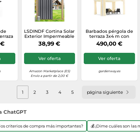
 de
LSDINDF Cortina Solar
Barbados pérgola de
erraza
Exterior Impermeable
terraza 3x4 m con
alram -
Opaca con Ojales
cortinas Garden Point
 €
38,99 €
490,00 €
,25 m
Resistente al Clima,
blanco y beige
 Block
Protección Visual para
Terraza Pérgola
a
Ver oferta
Ver oferta
Cenador Porche
Jardín, Disponible en
24 Colores - 132An x
s
Amazon Marketplace (ES)
gardenway.es
241Al cm (1 Paneles)
Envío a partir de 2,00 €
1
2
3
4
5
página siguiente
 a ChatGPT
n los criterios de compra más importantes?
💰 ¡Dime cuáles son las 