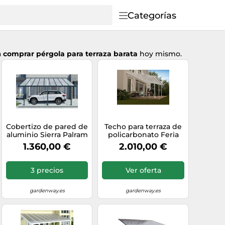
Categorías
a
comprar pérgola para terraza barata
hoy mismo.
Cobertizo de pared de
Techo para terraza de
aluminio Sierra Palram
policarbonato Feria
- Canopia 3 x 5,46 m
Palram - Canopia 3 x
1.360,00 €
2.010,00 €
blanco
6,1 m blanco
3 precios
Ver oferta
gardenway.es
gardenway.es