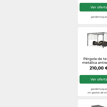
Ver ofert
gardenway.e
Pérgola de te
metálica antra
blanca Santorin
210,00 
m Garden Po
Ver ofert
gardenway.e
sin gastos de en