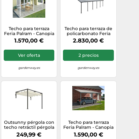
Techo para terraza
Techo para terraza de
Feria Palram - Canopia
policarbonato Feria
3 x 5,46 m blanco
Palram - Canopia 3 x
1.570,00 €
2.830,00 €
9,71 m gris
Ver oferta
2 precios
gardenway.es
gardenway.es
Outsunny pérgola con
Techo para terraza
techo retráctil pérgola
Feria Palram - Canopia
de pared 3x2 m
3 x 5,46 m gris
249,99 €
1.590,00 €
cenador con tela de