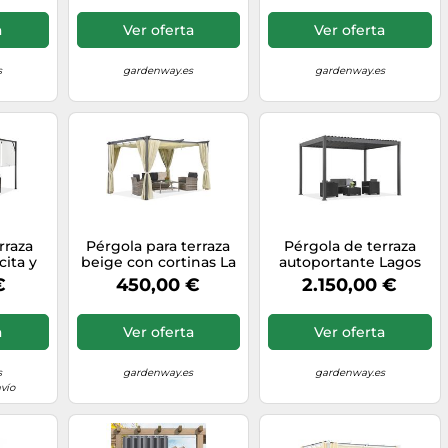
a
Ver oferta
Ver oferta
s
gardenway.es
gardenway.es
rraza
Pérgola para terraza
Pérgola de terraza
cita y
beige con cortinas La
autoportante Lagos
i 3 x 3
Palma 3x4 Garden
Premium 3x4 Garden
€
450,00 €
2.150,00 €
int
Point
Point antracita y
blanco
a
Ver oferta
Ver oferta
s
gardenway.es
gardenway.es
vío