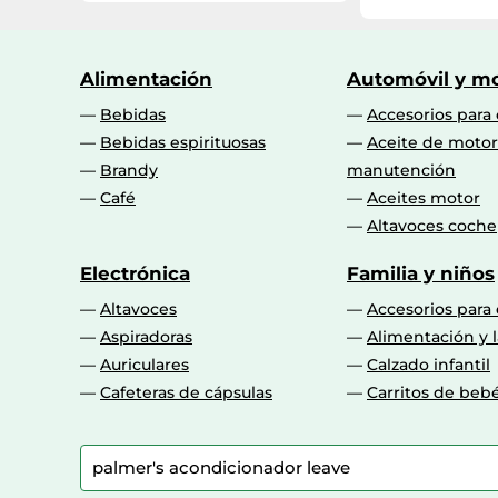
Amazon Marketplace (ES)
ebay.es
Alimentación
Automóvil y mo
promofarma.com
Bebidas
Accesorios para
Bebidas espirituosas
Aceite de motor
Brandy
manutención
Café
Aceites motor
Altavoces coche
Electrónica
Familia y niños
Altavoces
Accesorios para
Aspiradoras
Alimentación y l
Auriculares
Calzado infantil
Cafeteras de cápsulas
Carritos de beb