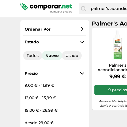
Palmer's A
Ordenar Por
Favoritos
Estado
Precio más bajo
Todos
Nuevo
Usado
Precio total
Palmer's
Precio más alto
Acondicionado
Precio
Aclarado Aceit
9,99 €
250ml
9,00 € - 11,99 €
9 precios
12,00 € - 15,99 €
Amazon Marketplac
Envío a partir de 1
19,00 € - 26,99 €
desde 29,00 €