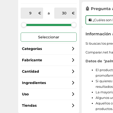
🤖 Pregunta
a
🛍️ ¿Cuáles so
Información
Seleccionar
Si buscas los pr
Categorías
Comparar.net ha 
Cuidado del cabello
Fabricante
Datos de
"palm
El product
Palmers
Cantidad
promofar
Si quieres 
250
Ingredientes
resultados
La mayorí
198
coco
Uso
Algunos us
Aquellos c
vitamina E
sin aclarado
Tiendas
productos.