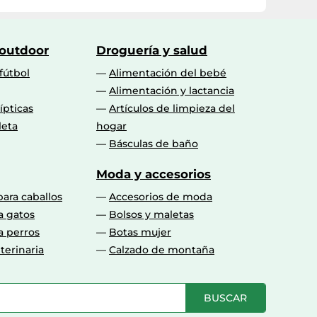
 outdoor
Droguería y salud
fútbol
Alimentación del bebé
Alimentación y lactancia
lípticas
Artículos de limpieza del
leta
hogar
Básculas de baño
Moda y accesorios
para caballos
Accesorios de moda
a gatos
Bolsos y maletas
a perros
Botas mujer
terinaria
Calzado de montaña
BUSCAR