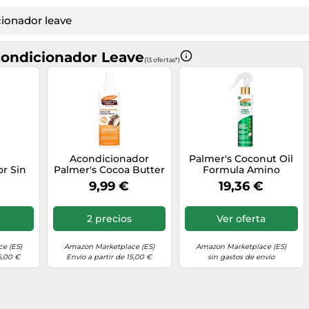
condicionador Leave
(13 ofertas*)
Acondicionador
Palmer's Coconut Oil
r Sin
Palmer's Cocoa Butter
Formula Amino
e Coco
Biotin Leave In (250
Bonding Complex
9,99 €
19,36 €
ml)
Bonding Leave-in
Treatment, 198 ml
2 precios
Ver oferta
e (ES)
Amazon Marketplace (ES)
Amazon Marketplace (ES)
5,00 €
Envío a partir de 15,00 €
sin gastos de envío