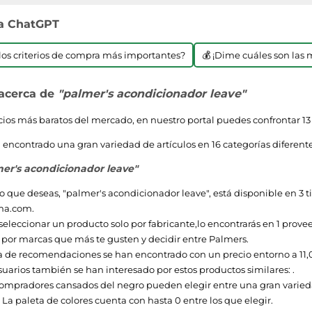
 a ChatGPT
n los criterios de compra más importantes?
💰 ¡Dime cuáles son las 
 acerca de
"palmer's acondicionador leave"
ecios más baratos del mercado, en nuestro portal puedes confrontar 13
encontrado una gran variedad de artículos en 16 categorías diferentes
er's acondicionador leave"
o que deseas, "
palmer's acondicionador leave
", está disponible en 3
ma.com
.
seleccionar un producto solo por fabricante,lo encontrarás en 1 proveed
 por marcas que más te gusten y decidir entre
Palmers
.
a de recomendaciones se han encontrado con un precio entorno a
11,
uarios también se han interesado por estos productos similares: .
ompradores cansados del negro pueden elegir entre una gran varieda
 La paleta de colores cuenta con hasta 0 entre los que elegir.