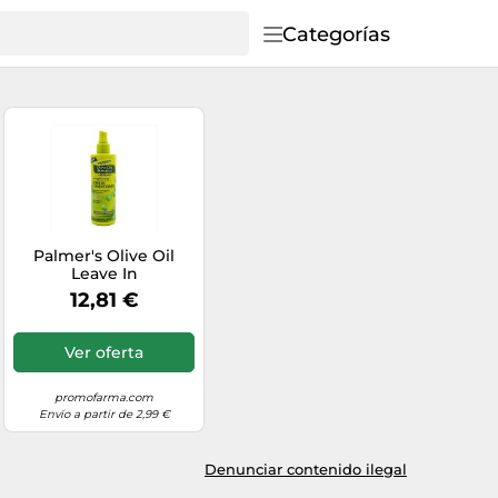
Categorías
Palmer's Olive Oil
Leave In
Acondicionador 250
12,81 €
ml
Ver oferta
promofarma.com
Envío a partir de 2,99 €
Denunciar contenido ilegal