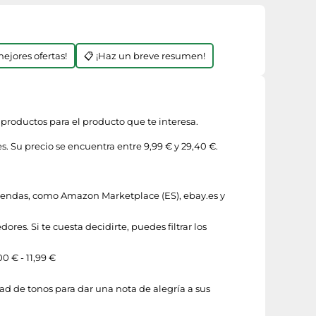
mejores ofertas!
📋 ¡Haz un breve resumen!
 productos para el producto que te interesa.
. Su precio se encuentra entre 9,99 € y 29,40 €.
 tiendas, como
Amazon Marketplace (ES)
,
ebay.es
y
ores. Si te cuesta decidirte, puedes filtrar los
00 € - 11,99 €
d de tonos para dar una nota de alegría a sus