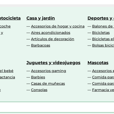
tocicleta
Casa y jardín
Deportes y
 coche
Accesorios de hogar y cocina
Balones de 
 y
Aires acondicionados
Bicicletas
Artículos de decoración
Bicicletas e
Barbacoas
Bolsas bicic
Juguetes y videojuegos
Mascotas
 el bebé
Accesorios gaming
Accesorios 
actancia
Barbies
Comida par
Casas de muñecas
Comida par
é
Consolas
Farmacia ve