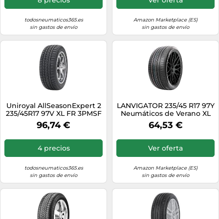
todosneumaticos365.es
Amazon Marketplace (ES)
sin gastos de envío
sin gastos de envío
Uniroyal AllSeasonExpert 2
LANVIGATOR 235/45 R17 97Y
235/45R17 97V XL FR 3PMSF
Neumáticos de Verano XL
Auto
96,74 €
64,53 €
4 precios
Ver oferta
todosneumaticos365.es
Amazon Marketplace (ES)
sin gastos de envío
sin gastos de envío