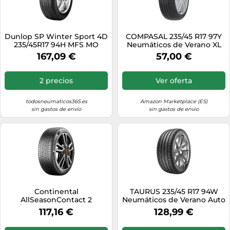
Dunlop SP Winter Sport 4D
COMPASAL 235/45 R17 97Y
235/45R17 94H MFS MO
Neumáticos de Verano XL
Auto
167,09 €
57,00 €
2 precios
Ver oferta
todosneumaticos365.es
Amazon Marketplace (ES)
sin gastos de envío
sin gastos de envío
Continental
TAURUS 235/45 R17 94W
AllSeasonContact 2
Neumáticos de Verano Auto
235/45R17 97Y XL FR 3PMSF
Compatible con VW Passat
117,16 €
128,99 €
EVC
B7 Variant 365 TOURAN 1T3
TOURAN 1T1, 1T2 Passat B6