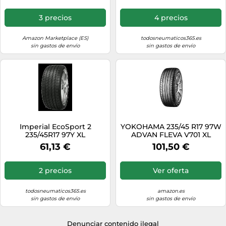
3 precios
4 precios
Amazon Marketplace (ES)
todosneumaticos365.es
sin gastos de envío
sin gastos de envío
Imperial EcoSport 2
YOKOHAMA 235/45 R17 97W
235/45R17 97Y XL
ADVAN FLEVA V701 XL
61,13 €
101,50 €
2 precios
Ver oferta
todosneumaticos365.es
amazon.es
sin gastos de envío
sin gastos de envío
Denunciar contenido ilegal