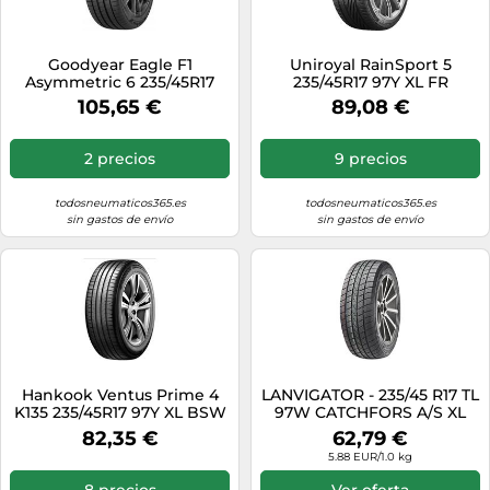
Goodyear Eagle F1
Uniroyal RainSport 5
Asymmetric 6 235/45R17
235/45R17 97Y XL FR
94Y BSW
105,65 €
89,08 €
2 precios
9 precios
todosneumaticos365.es
todosneumaticos365.es
sin gastos de envío
sin gastos de envío
Hankook Ventus Prime 4
LANVIGATOR - 235/45 R17 TL
K135 235/45R17 97Y XL BSW
97W CATCHFORS A/S XL
BSW M+S 3PMSF -
82,35 €
62,79 €
Neumáticos para todo el
5.88 EUR/1.0 kg
año
8 precios
Ver oferta