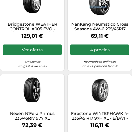
Bridgestone WEATHER
NanKang Neumático Cross
CONTROL A005 EVO -
Seasons AW-6 235/45R17
235/45 R17 97Y XL - C/A/71 -
97V XL Todas las estaciones
129,01 €
69,11 €
Neumático Todo Tiempo
(Turismo y SUV)
Ver oferta
4 precios
amazon.es
neumaticos-online.es
sin gastos de envío
Envío a partir de 8,00 €
Nexen N'Fera Primus
Firestone WINTERHAWK 4-
235/45R17 97Y XL
235/45 R17 97H XL - E/B/71 -
Neumático de invierno
72,39 €
116,11 €
(Turismo y SUV)