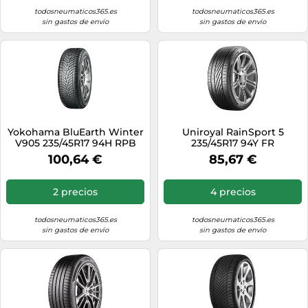
todosneumaticos365.es
todosneumaticos365.es
sin gastos de envío
sin gastos de envío
Yokohama BluEarth Winter
Uniroyal RainSport 5
V905 235/45R17 94H RPB
235/45R17 94Y FR
100,64 €
85,67 €
2 precios
4 precios
todosneumaticos365.es
todosneumaticos365.es
sin gastos de envío
sin gastos de envío