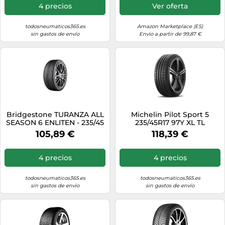
Variant 3C5 Passat B6
4 precios
Ver oferta
Sedán 3C2 Scirocco III 137,
138
todosneumaticos365.es
Amazon Marketplace (ES)
sin gastos de envío
Envío a partir de 99,87 €
Bridgestone TURANZA ALL
Michelin Pilot Sport 5
SEASON 6 ENLITEN - 235/45
235/45R17 97Y XL TL
R17 97Y XL - B/C/70 -
105,89 €
118,39 €
Neumático Todo Tiempo
(Turismo y SUV)
4 precios
4 precios
todosneumaticos365.es
todosneumaticos365.es
sin gastos de envío
sin gastos de envío