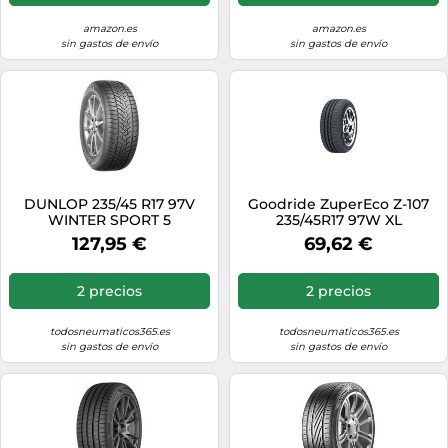
amazon.es
amazon.es
sin gastos de envío
sin gastos de envío
DUNLOP 235/45 R17 97V
Goodride ZuperEco Z-107
WINTER SPORT 5
235/45R17 97W XL
127,95 €
69,62 €
2 precios
2 precios
todosneumaticos365.es
todosneumaticos365.es
sin gastos de envío
sin gastos de envío