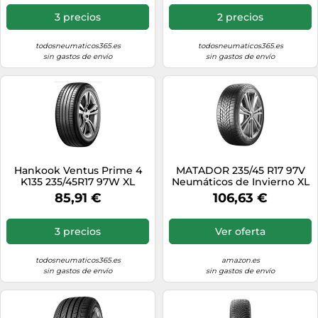
3 precios
2 precios
todosneumaticos365.es
todosneumaticos365.es
sin gastos de envío
sin gastos de envío
Hankook Ventus Prime 4
MATADOR 235/45 R17 97V
K135 235/45R17 97W XL
Neumáticos de Invierno XL
Auto
85,91 €
106,63 €
3 precios
Ver oferta
todosneumaticos365.es
amazon.es
sin gastos de envío
sin gastos de envío