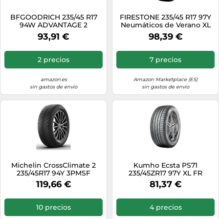
BFGOODRICH 235/45 R17
FIRESTONE 235/45 R17 97Y
94W ADVANTAGE 2
Neumáticos de Verano XL
Auto
93,91 €
98,39 €
2 precios
7 precios
amazon.es
Amazon Marketplace (ES)
sin gastos de envío
sin gastos de envío
Michelin CrossClimate 2
Kumho Ecsta PS71
235/45R17 94Y 3PMSF
235/45ZR17 97Y XL FR
119,66 €
81,37 €
10 precios
4 precios