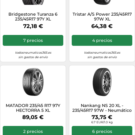
Bridgestone Turanza 6
Tristar A/S Power 235/45R17
235/45R17 97Y XL
97W XL
72,18 €
64,38 €
7 precios
4 precios
todosneumaticos365.es
todosneumaticos365.es
sin gastos de envío
sin gastos de envío
MATADOR 235/45 R17 97Y
Nankang NS 20 XL -
HECTORRA 5 XL
235/45R17 97W - Neumático
de Verano
89,05 €
73,75 €
6.7 EUR/1.0 kg
2 precios
6 precios