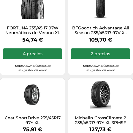
FORTUNA 235/45 17 97W
BFGoodrich Advantage All
Neumáticos de Verano XL
Season 235/45R17 97V XL
Auto
M+S 3PMSF TL
54,74 €
109,70 €
4 precios
2 precios
todosneumaticos365.es
todosneumaticos365.es
sin gastos de envío
sin gastos de envío
Ceat SportDrive 235/45R17
Michelin CrossClimate 2
97Y XL
235/45R17 97Y XL 3PMSF
75,91 €
127,73 €