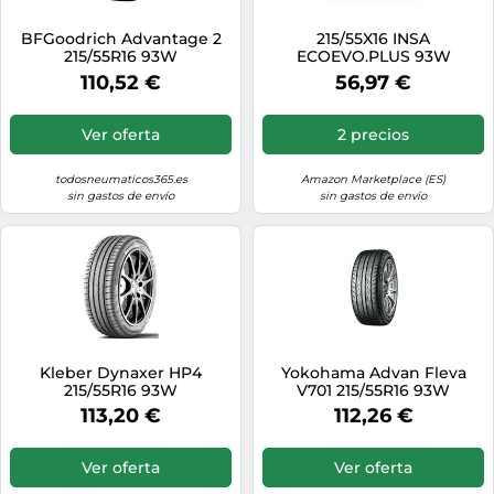
BFGoodrich Advantage 2
215/55X16 INSA
215/55R16 93W
ECOEVO.PLUS 93W
110,52 €
56,97 €
Ver oferta
2 precios
todosneumaticos365.es
Amazon Marketplace (ES)
sin gastos de envío
sin gastos de envío
Kleber Dynaxer HP4
Yokohama Advan Fleva
215/55R16 93W
V701 215/55R16 93W
113,20 €
112,26 €
Ver oferta
Ver oferta