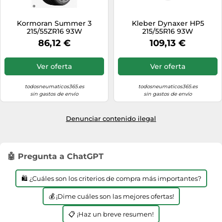
Kormoran Summer 3
Kleber Dynaxer HP5
215/55ZR16 93W
215/55R16 93W
86,12 €
109,13 €
Ver oferta
Ver oferta
todosneumaticos365.es
todosneumaticos365.es
sin gastos de envío
sin gastos de envío
Denunciar contenido ilegal
🤖 Pregunta a ChatGPT
🛍️ ¿Cuáles son los criterios de compra más importantes?
💰 ¡Dime cuáles son las mejores ofertas!
📋 ¡Haz un breve resumen!