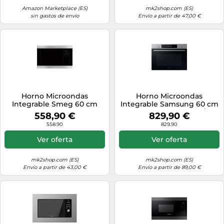
Amazon Marketplace (ES)
mk2shop.com (ES)
sin gastos de envío
Envío a partir de 47,00 €
Horno Microondas
Horno Microondas
Integrable Smeg 60 cm
Integrable Samsung 60 cm
Clásica FMI320X2 Acero
Serie 4 NQ5B4513GBS/U5
558,90 €
829,90 €
Inoxidable
Negro
558.90
829.90
Ver oferta
Ver oferta
mk2shop.com (ES)
mk2shop.com (ES)
Envío a partir de 43,00 €
Envío a partir de 89,00 €