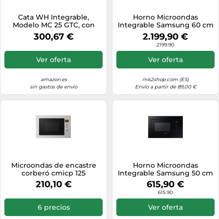
Cata WH Integrable,
Horno Microondas
Modelo MC 25 GTC, con
Integrable Samsung 60 cm
capacidad de 25 Litros,
Línea Infinite
300,67 €
2.199,90 €
Cinco Niveles de Potencia,
NQ50T9539BD/ET Gris
2199.90
Microondas con grill
grafito
simultáneo de Cuarzo 1100
Ver oferta
Ver oferta
W, Ancho de 60 cm, Color
Blanco
amazon.es
mk2shop.com (ES)
sin gastos de envío
Envío a partir de 89,00 €
Microondas de encastre
Horno Microondas
corberó cmicp 125
Integrable Samsung 50 cm
MG23A7318CK/E1 Negro
210,10 €
615,90 €
615.90
6 precios
Ver oferta