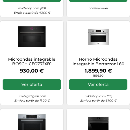
mk2shop.com (ES)
conforama.es
Envío a partir de 47,00 €
Microondas integrable
Horno Microondas
BOSCH CEG732XB1
Integrable Bertazzoni 60
cm Professional
930,00 €
1.899,90 €
F457PROMWTX Acero
1899.90
inoxidable
Ver oferta
Ver oferta
urrategidigital.com
mk2shop.com (ES)
Envío a partir de 11,00 €
Envío a partir de 67,00 €