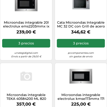
Microondas integrable 20l
Cata Microondas Integrable
electrolux ems2203mmx ix
MC 32 DC con Grill de acero
20l 700w inox
inoxidable Capacidad 32
239,00 €
346,62 €
litros Ancho 60 cm 5
niveles de potencia Color
Gris
3 precios
3 precios
urrategidigital.com
pccomponentes.com
Envío a partir de 29,00 €
sin gastos de envío
Microondas integrable
Microondas integrable
TEKA 40584200 ML 820
electrolux kmse173mmx 17l
apacidad 20L con Grill Color
700 w inox
357,00 €
225,00 €
Negro, Plata