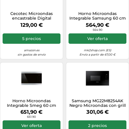
Cecotec Microondas
Horno Microondas
encastrable Digital
Integrable Samsung 60 cm
GrandHeat 2000 Built-In
MS22M8274AM/E1 Negro
129,00 €
564,90 €
Steel Black. 700W,
564.90
Integrable, 20l, Grill, 9
funciones preconfiguradas,
5 precios
Ver oferta
Quick Start, Diseño en
acero y negro
amazon.es
mk2shop.com (ES)
sin gastos de envío
Envío a partir de 67,00 €
Horno Microondas
Samsung MG22M8254AK
Integrable Smeg 60 cm
Negro Microondas con grill
Clásica FMI325X Acero
Integrado 22 L 1300 W
651,90 €
301,06 €
Inoxidable
651.90
Ver oferta
2 precios