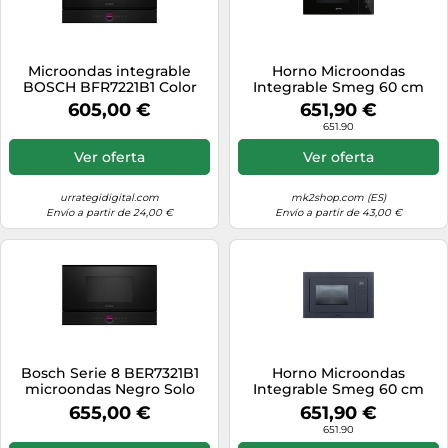
Microondas integrable
Horno Microondas
BOSCH BFR7221B1 Color
Integrable Smeg 60 cm
Negro
Linea FMI125N Negro
605,00 €
651,90 €
651.90
Ver oferta
Ver oferta
urrategidigital.com
mk2shop.com (ES)
Envío a partir de 24,00 €
Envío a partir de 43,00 €
Bosch Serie 8 BER7321B1
Horno Microondas
microondas Negro Solo
Integrable Smeg 60 cm
microondas Integrado 21 L
Linea FMI120G Neptune
655,00 €
651,90 €
900 W
Grey
651.90