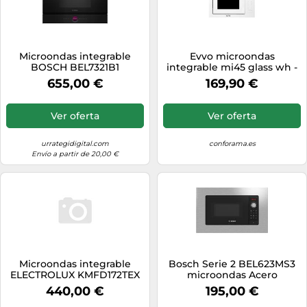
Microondas integrable
Evvo microondas
BOSCH BEL7321B1
integrable mi45 glass wh -
horno microondas grill
655,00 €
169,90 €
Ver oferta
Ver oferta
urrategidigital.com
conforama.es
Envío a partir de 20,00 €
Microondas integrable
Bosch Serie 2 BEL623MS3
ELECTROLUX KMFD172TEX
microondas Acero
inoxidable Microondas con
440,00 €
195,00 €
grill Integrado 20 L 800 W