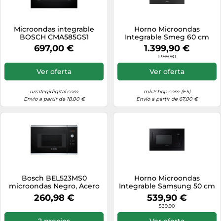
Microondas integrable
Horno Microondas
BOSCH CMA585GS1
Integrable Smeg 60 cm
Clásica SO4301M0N Negro
697,00 €
1.399,90 €
1399.90
Ver oferta
Ver oferta
urrategidigital.com
mk2shop.com (ES)
Envío a partir de 18,00 €
Envío a partir de 67,00 €
Bosch BEL523MS0
Horno Microondas
microondas Negro, Acero
Integrable Samsung 50 cm
inoxidable Integrado 20 L
MS23A7318AK/E1 Negro
260,98 €
539,90 €
800 W
539.90
2 precios
Ver oferta