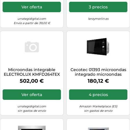
Ver oferta
3 precios
urrategidigital.com
leroymerlin.es
Envío a partir de 39,00 €
Microondas integrable
Cecotec 01393 microondas
ELECTROLUX KMFD264TEX
integrado microondas
Apertura electrónica
combinado 25 l 900 w neg
502,00 €
180,12 €
Capacidad 26L con Grill
Color Negro
Ver oferta
4 precios
urrategidigital.com
Amazon Marketplace (ES)
sin gastos de envío
sin gastos de envío