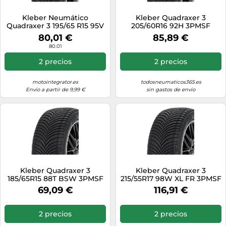
Kleber Neumático
Kleber Quadraxer 3
Quadraxer 3 195/65 R15 95V
205/60R16 92H 3PMSF
XL 3PMSF M+S
80,01 €
85,89 €
80.01
2 precios
2 precios
motointegrator.es
todosneumaticos365.es
Envío a partir de 9,99 €
sin gastos de envío
Kleber Quadraxer 3
Kleber Quadraxer 3
185/65R15 88T BSW 3PMSF
215/55R17 98W XL FR 3PMSF
69,09 €
116,91 €
2 precios
2 precios