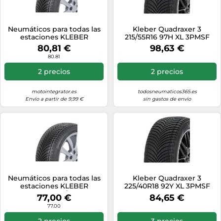
Neumáticos para todas las
Kleber Quadraxer 3
estaciones KLEBER
215/55R16 97H XL 3PMSF
Quadraxer3 165/60R15 XL
80,81 €
98,63 €
81H
80.81
2 precios
2 precios
motointegrator.es
todosneumaticos365.es
Envío a partir de 9,99 €
sin gastos de envío
Neumáticos para todas las
Kleber Quadraxer 3
estaciones KLEBER
225/40R18 92Y XL 3PMSF
Quadraxer3 195/65R15 XL
77,00 €
84,65 €
95H
77.00
2 precios
3 precios