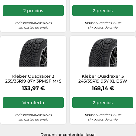
2 precios
2 precios
todosneumaticos365.es
todosneumaticos365.es
sin gastos de envío
sin gastos de envío
Kleber Quadraxer 3
Kleber Quadraxer 3
235/35R19 87Y 3PMSF M+S
245/35R19 93Y XL BSW
3PMSF
133,97 €
168,14 €
Ver oferta
2 precios
todosneumaticos365.es
todosneumaticos365.es
sin gastos de envío
sin gastos de envío
Denunciar contenido ilegal