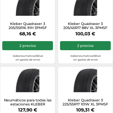
Kleber Quadraxer 3
Kleber Quadraxer 3
205/55R16 91H 3PMSF
205/45R17 88V XL 3PMSF
68,16 €
100,03 €
2 precios
2 precios
todosneumaticos365.es
todosneumaticos365.es
sin gastos de envío
sin gastos de envío
Neumáticos para todas las
Kleber Quadraxer 3
estaciones KLEBER
225/55R17 101W XL 3PMSF
Quadraxer3 245/45R18 XL
127,90 €
109,31 €
100V