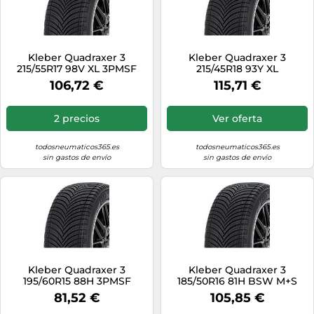
Kleber Quadraxer 3
Kleber Quadraxer 3
215/55R17 98V XL 3PMSF
215/45R18 93Y XL
106,72 €
115,71 €
2 precios
Ver oferta
todosneumaticos365.es
todosneumaticos365.es
sin gastos de envío
sin gastos de envío
Kleber Quadraxer 3
Kleber Quadraxer 3
195/60R15 88H 3PMSF
185/50R16 81H BSW M+S
3PMSF
81,52 €
105,85 €