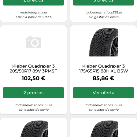
motointegrator.es
todosneumaticos365.es
Envío a partir de 9,99 €
sin gastos de envío
Kleber Quadraxer 3
Kleber Quadraxer 3
205/50R17 89V 3PMSF
175/65R15 88H XL BSW
3PMSF
102,50 €
85,86 €
2 precios
Ver oferta
todosneumaticos365.es
todosneumaticos365.es
sin gastos de envío
sin gastos de envío