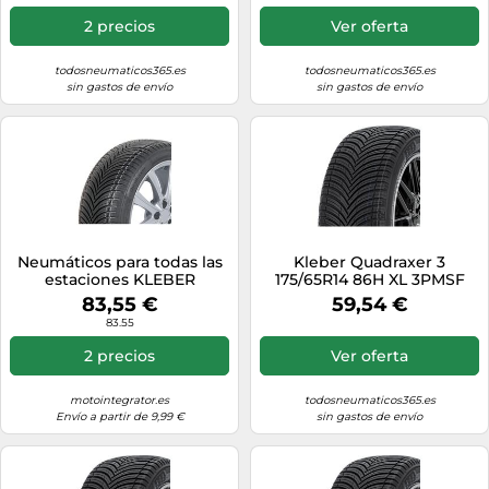
2 precios
Ver oferta
todosneumaticos365.es
todosneumaticos365.es
sin gastos de envío
sin gastos de envío
Neumáticos para todas las
Kleber Quadraxer 3
estaciones KLEBER
175/65R14 86H XL 3PMSF
Quadraxer3 175/55R15 77H
83,55 €
59,54 €
83.55
2 precios
Ver oferta
motointegrator.es
todosneumaticos365.es
Envío a partir de 9,99 €
sin gastos de envío