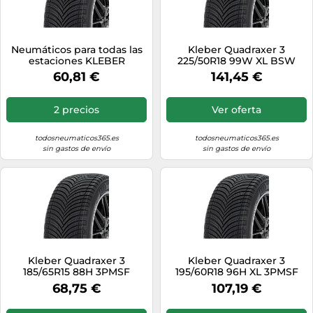
Neumáticos para todas las
Kleber Quadraxer 3
estaciones KLEBER
225/50R18 99W XL BSW
Quadraxer3 195/65R15 91T
3PMSF
60,81 €
141,45 €
2 precios
Ver oferta
todosneumaticos365.es
todosneumaticos365.es
sin gastos de envío
sin gastos de envío
Kleber Quadraxer 3
Kleber Quadraxer 3
185/65R15 88H 3PMSF
195/60R18 96H XL 3PMSF
68,75 €
107,19 €