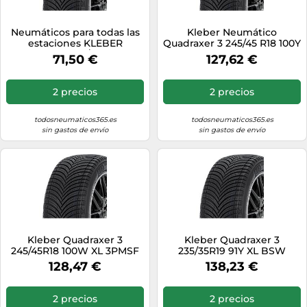
Neumáticos para todas las
Kleber Neumático
estaciones KLEBER
Quadraxer 3 245/45 R18 100Y
Quadraxer3 165/60R15 77H
XL BSW 3PMSF
71,50 €
127,62 €
2 precios
2 precios
todosneumaticos365.es
todosneumaticos365.es
sin gastos de envío
sin gastos de envío
Kleber Quadraxer 3
Kleber Quadraxer 3
245/45R18 100W XL 3PMSF
235/35R19 91Y XL BSW
3PMSF
128,47 €
138,23 €
2 precios
2 precios