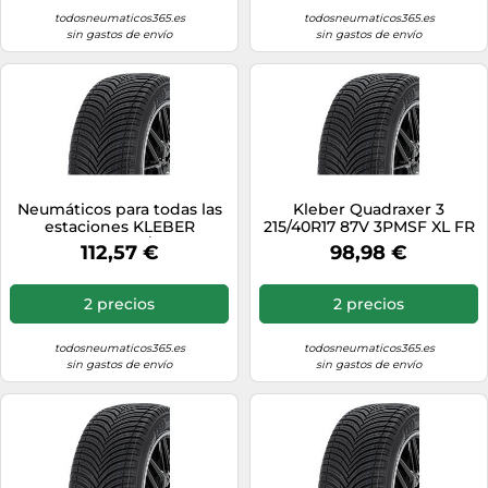
todosneumaticos365.es
todosneumaticos365.es
sin gastos de envío
sin gastos de envío
Neumáticos para todas las
Kleber Quadraxer 3
estaciones KLEBER
215/40R17 87V 3PMSF XL FR
Quadraxer3 205/50R17 XL
112,57 €
98,98 €
93W
2 precios
2 precios
todosneumaticos365.es
todosneumaticos365.es
sin gastos de envío
sin gastos de envío