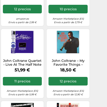
12 precios
10 precios
amazon.es
Amazon Marketplace (ES)
Envío a partir de 2,99 €
Envío a partir de 3,79 €
John Coltrane Quartet
John Coltrane – My
- Live At The Half Note
Favorite Things –
Coffret 3LP 30cm Bleu
Vinilo – Rhino
51,99 €
18,50 €
et Blanc [Vinilo]
11 precios
12 precios
Amazon Marketplace (ES)
Amazon Marketplace (ES)
Envío a partir de 5,99 €
Envío a partir de 12,90 €