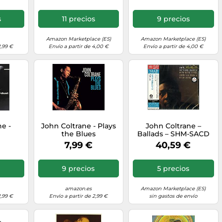
s
11 precios
9 precios
Amazon Marketplace (ES)
Amazon Marketplace (ES)
2,99 €
Envío a partir de 4,00 €
Envío a partir de 4,00 €
e -
John Coltrane - Plays
John Coltrane –
the Blues
Ballads – SHM-SACD
7,99 €
40,59 €
9 precios
5 precios
amazon.es
Amazon Marketplace (ES)
2,99 €
Envío a partir de 2,99 €
sin gastos de envío