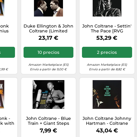
Monk
Duke Ellington & John
John Coltrane - Settin'
nius
Coltrane (Limited
The Pace [RVG
John
Colored Red Vinyl)
Edition]
23,17 €
53,29 €
CD)
[Vinilo]
 USA)
s
10 precios
2 precios
Amazon Marketplace (ES)
Amazon Marketplace (ES)
2,99 €
Envío a partir de 9,00 €
Envío a partir de 8,82 €
onk -
John Coltrane - Blue
John Coltrane Johnny
k with
Train + Giant Steps
Hartman - Coltrane
ane
Hartman [Vinilo]
€
7,99 €
43,04 €
tion