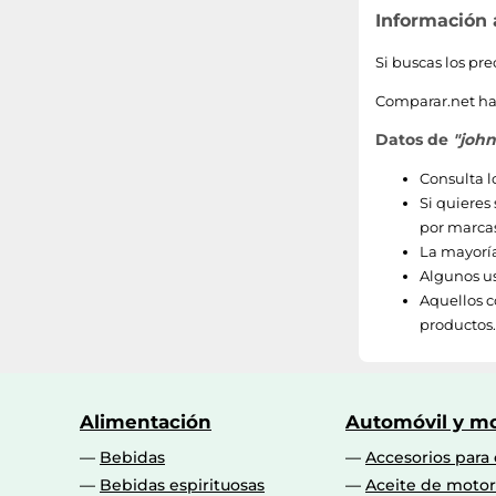
Información
Si buscas los pr
Comparar.net ha 
Datos de
"john
Consulta l
Si quieres
por marcas
La mayoría
Algunos us
Aquellos c
productos.
Alimentación
Automóvil y mo
Bebidas
Accesorios para
Bebidas espirituosas
Aceite de motor