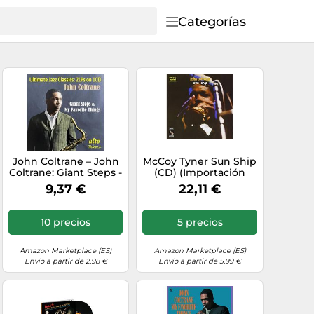
Categorías
John Coltrane – John
McCoy Tyner Sun Ship
Coltrane: Giant Steps -
(CD) (Importación
My Favourite Things –
USA)
9,37 €
22,11 €
Alto
10 precios
5 precios
Amazon Marketplace (ES)
Amazon Marketplace (ES)
Envío a partir de 2,98 €
Envío a partir de 5,99 €