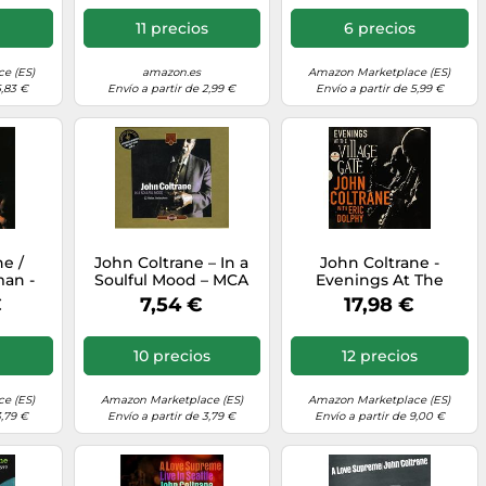
urple
lo]
s
11 precios
6 precios
e (ES)
amazon.es
Amazon Marketplace (ES)
5,83 €
Envío a partir de 2,99 €
Envío a partir de 5,99 €
e /
John Coltrane – In a
John Coltrane -
an -
Soulful Mood – MCA
Evenings At The
ne &
Village Gate (CD)
€
7,54 €
17,98 €
tman
10 precios
12 precios
e (ES)
Amazon Marketplace (ES)
Amazon Marketplace (ES)
3,79 €
Envío a partir de 3,79 €
Envío a partir de 9,00 €