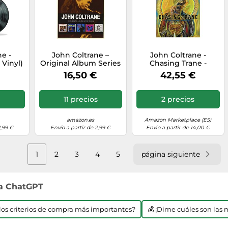
e -
John Coltrane –
John Coltrane -
 Vinyl)
Original Album Series
Chasing Trane -
ilo]
– CD Box Set
Original Soundtrack
16,50 €
42,55 €
(Importación USA)
LP [Vinilo]
s
11 precios
2 precios
amazon.es
Amazon Marketplace (ES)
2,99 €
Envío a partir de 2,99 €
Envío a partir de 14,00 €
1
2
3
4
5
página siguiente
 a ChatGPT
n los criterios de compra más importantes?
💰 ¡Dime cuáles son las 