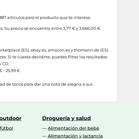
87 artículos para el producto que te interesa.
. Su precio se encuentra entre 3,77 € y 3.666,00 €.
ketplace (ES)
,
ebay.es
,
amazon.es
y
thomann.de (ES)
.
. Si te cuesta decidirte, puedes filtrar los resultados
y
CD
.
€ - 25,99 €
d de tonos para dar una nota de alegría a sus
 outdoor
Droguería y salud
fútbol
Alimentación del bebé
Alimentación y lactancia