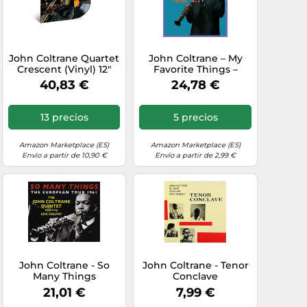
John Coltrane Quartet
John Coltrane – My
Crescent (Vinyl) 12"
Favorite Things –
Album (Gatefold
Vinilo – in-akustik
40,83 €
24,78 €
Cover)
13 precios
5 precios
Amazon Marketplace (ES)
Amazon Marketplace (ES)
Envío a partir de 10,90 €
Envío a partir de 2,99 €
John Coltrane - So
John Coltrane - Tenor
Many Things
Conclave
21,01 €
7,99 €