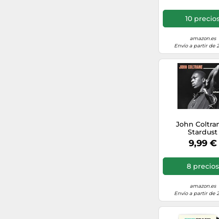
10 precio
2009
amazon.es
años 90
Envío a partir de 
2015
2010
2021
John Coltran
2001
Stardust
9,99 €
2000
8 precios
años 80
amazon.es
2007
Envío a partir de 
2002