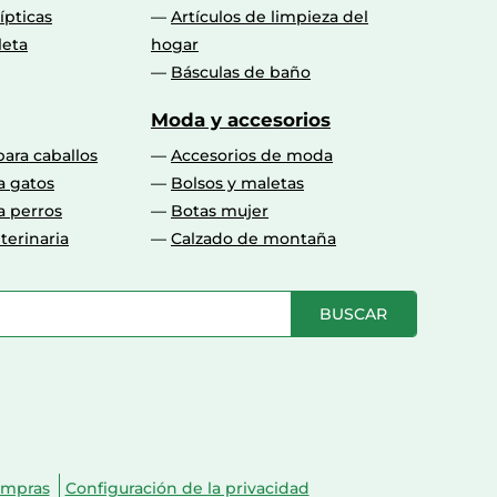
lípticas
Artículos de limpieza del
leta
hogar
Básculas de baño
Moda y accesorios
para caballos
Accesorios de moda
a gatos
Bolsos y maletas
a perros
Botas mujer
terinaria
Calzado de montaña
BUSCAR
ompras
Configuración de la privacidad