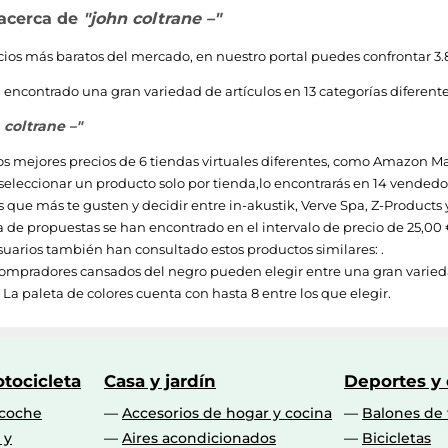
 acerca de
"john coltrane –"
ecios más baratos del mercado, en nuestro portal puedes confrontar 3.8
encontrado una gran variedad de artículos en 13 categorías diferentes
 coltrane –"
os mejores precios de 6 tiendas virtuales diferentes, como
Amazon Mar
 seleccionar un producto solo por tienda,lo encontrarás en 14 vendedores
 que más te gusten y decidir entre
in-akustik
,
Verve Spa
,
Z-Products
 de propuestas se han encontrado en el intervalo de precio de
25,00 
uarios también han consultado estos productos similares: .
ompradores cansados del negro pueden elegir entre una gran varieda
 La paleta de colores cuenta con hasta 8 entre los que elegir.
tocicleta
Casa y jardín
Deportes y
 coche
Accesorios de hogar y cocina
Balones de 
 y
Aires acondicionados
Bicicletas