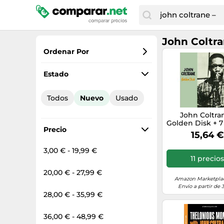
John Coltra
Ordenar Por
Favoritos
Estado
Precio más bajo
Todos
Nuevo
Usado
Precio total
John Coltran
Precio más alto
Golden Disk + 
Precio
Tracks
15,64 €
3,00 € - 19,99 €
11 precio
20,00 € - 27,99 €
Amazon Marketplac
Envío a partir de 
28,00 € - 35,99 €
36,00 € - 48,99 €