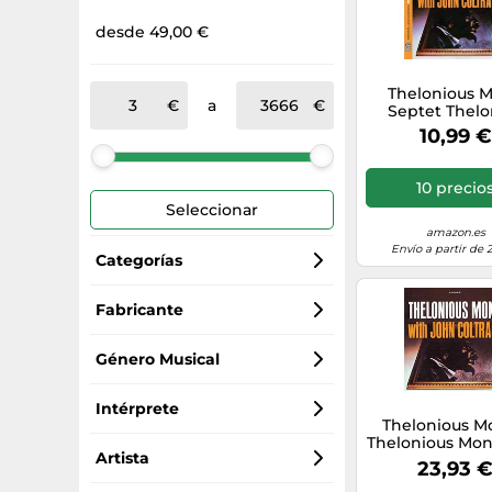
desde 49,00 €
Thelonious 
a
Septet Thelo
Monk With 
10,99 €
Coltrane (
(Importación
10 precio
Seleccionar
amazon.es
Envío a partir de 
Categorías
Discos de vinilo
Fabricante
in-akustik
CD audio
Género Musical
Verve Spa
Partituras
jazz
Intérprete
Thelonious M
Thelonious Mon
Z-Products
Libros y revistas
blues
John Coltrane
Artista
John Coltr
23,93 
(Limited Edi