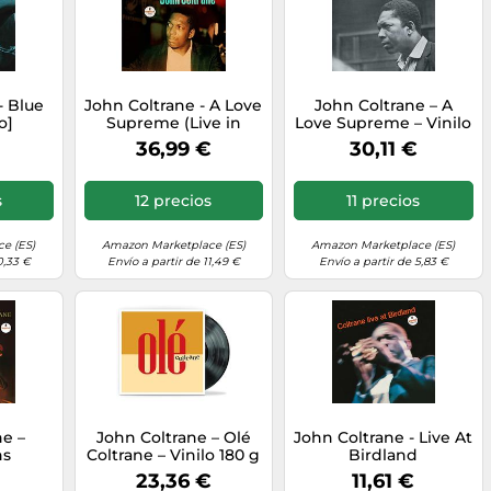
- Blue
John Coltrane - A Love
John Coltrane – A
o]
Supreme (Live in
Love Supreme – Vinilo
Seattle) (2LP) [Vinilo]
LP – Reedición
36,99 €
30,11 €
Remasterizada (Verve
Spa)
s
12 precios
11 precios
e (ES)
Amazon Marketplace (ES)
Amazon Marketplace (ES)
0,33 €
Envío a partir de 11,49 €
Envío a partir de 5,83 €
ne –
John Coltrane – Olé
John Coltrane - Live At
ns
Coltrane – Vinilo 180 g
Birdland
(LP)
23,36 €
11,61 €