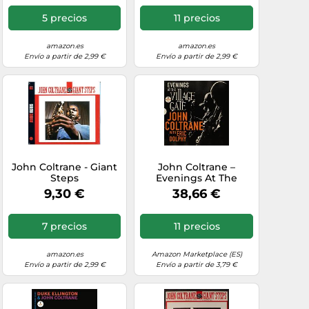
5 precios
11 precios
amazon.es
amazon.es
Envío a partir de 2,99 €
Envío a partir de 2,99 €
John Coltrane - Giant
John Coltrane –
Steps
Evenings At The
Village Gate – 2LP
9,30 €
38,66 €
7 precios
11 precios
amazon.es
Amazon Marketplace (ES)
Envío a partir de 2,99 €
Envío a partir de 3,79 €