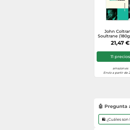
años 70
1987
John Coltran
Soultrane (180g
[VINYL] [Vin
21,47 €
11 precio
amazon.es
Envío a partir de 
🤖 Pregunta
🛍️ ¿Cuáles so