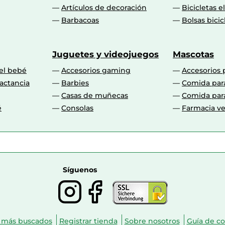
Artículos de decoración
Bicicletas e
Barbacoas
Bolsas bicic
Juguetes y videojuegos
Mascotas
 el bebé
Accesorios gaming
Accesorios 
actancia
Barbies
Comida par
Casas de muñecas
Comida par
é
Consolas
Farmacia ve
Síguenos
 más buscados
Registrar tienda
Sobre nosotros
Guía de c