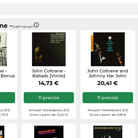
ne –
(3.887 ofertas*)
e -
John Coltrane -
John Coltrane and
7 Bonus
Ballads [Vinilo]
Johnny Har John
Coltrane and Johnny
14,73 €
20,41 €
Har (CD) (Importación
USA)
s
11 precios
11 precios
e (ES)
Amazon Marketplace (ES)
Amazon Marketplace (ES)
3,79 €
Envío a partir de 13,00 €
Envío a partir de 5,99 €