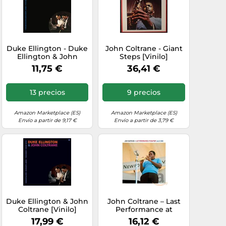
Duke Ellington - Duke
John Coltrane - Giant
Ellington & John
Steps [Vinilo]
Coltrane
11,75 €
36,41 €
13 precios
9 precios
Amazon Marketplace (ES)
Amazon Marketplace (ES)
Envío a partir de 9,17 €
Envío a partir de 3,79 €
Duke Ellington & John
John Coltrane – Last
Coltrane [Vinilo]
Performance at
Newport – Domino
17,99 €
16,12 €
Records