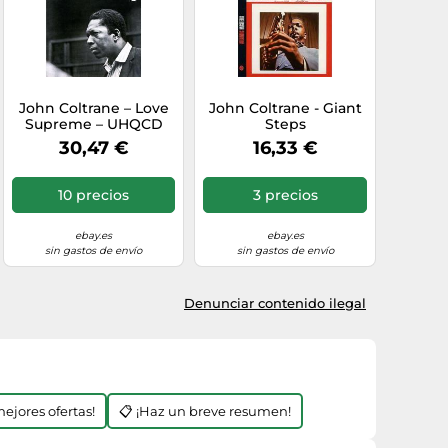
John Coltrane – Love
John Coltrane - Giant
Supreme – UHQCD
Steps
30,47 €
16,33 €
10 precios
3 precios
ebay.es
ebay.es
sin gastos de envío
sin gastos de envío
Denunciar contenido ilegal
mejores ofertas!
📋 ¡Haz un breve resumen!