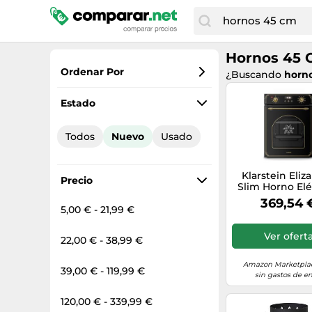
Hornos 45
Ordenar Por
¿Buscando
horno
Favoritos
Estado
Precio más bajo
Todos
Nuevo
Usado
Precio total
Precio más alto
Klarstein Eliz
Precio
Slim Horno Elé
Empotrable - 
369,54 
49 L, 9 Funci
5,00 € - 21,99 €
Limpieza A V
Temporizador D
Ver ofert
22,00 € - 38,99 €
Grill Ventilado, 
Negro, Cla
Energética
Amazon Marketplac
39,00 € - 119,99 €
sin gastos de en
120,00 € - 339,99 €