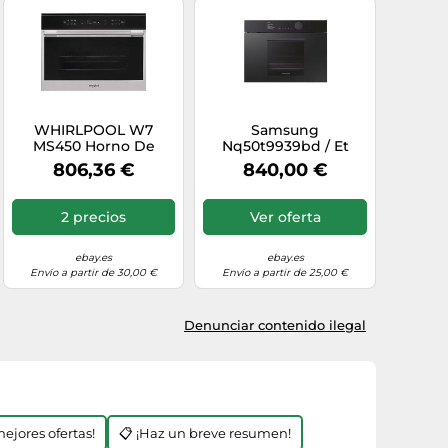
WHIRLPOOL W7
Samsung
MS450 Horno De
Nq50t9939bd / Et
Vapor Empotrado
Horno Eléctrico Vapor
806,36 €
840,00 €
Compacto 60X45CM
Compacto 45CM 50L
Negro Clase +
2 precios
Ver oferta
ebay.es
ebay.es
Envío a partir de 30,00 €
Envío a partir de 25,00 €
Denunciar contenido ilegal
mejores ofertas!
📋 ¡Haz un breve resumen!