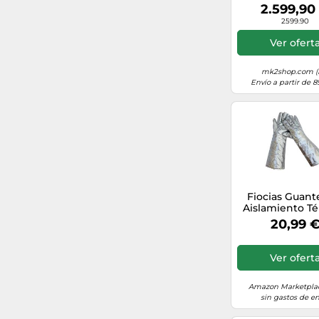
cm Professi
2.599,90
F457PROV
2599.90
Carbonio
Ver ofert
mk2shop.com (
Envío a partir de 8
Fiocias Guant
Aislamiento T
Guantes de Pa
20,99 
Aluminio Guan
Trabajo c
Aislamiento T
Ver ofert
Guante Resiste
Adecuado p
Hornos, 45 Cm
Amazon Marketplac
500
sin gastos de en