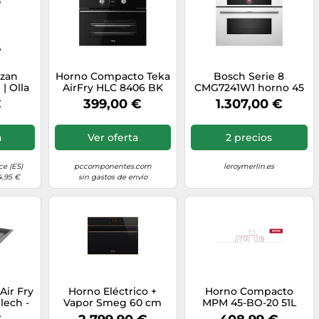
azan
Horno Compacto Teka
Bosch Serie 8
| Olla
AirFry HLC 8406 BK
CMG7241W1 horno 45
ndido
45L 45cm Hidrolítico
L 900 W Blanco
€
399,00 €
1.307,00 €
 Estufa
AirFryer Negro
chag |
mpo,
a
Ver oferta
2 precios
, Horno
rno de
ra,
e (ES)
pccomponentes.com
leroymerlin.es
a
4,95 €
sin gastos de envío
Air Fry
Horno Eléctrico +
Horno Compacto
blech -
Vapor Smeg 60 cm
MPM 45-BO-20 51L
cero
Dolce Stil Novo
45cm Limpieza