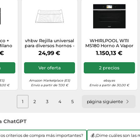
co +
vhbw Rejilla universal
WHIRLPOOL W11I
Milano
para diversos hornos -
MS180 Horno A Vapor
tech
Bandeja 45,5 x 37,5 x
Empotrable
 €
24,99 €
1.150,13 €
MT GBK
3,1 cm
Compacto 60X45CM
eel
Cl.a
a
Ver oferta
2 precios
ES)
Amazon Marketplace (ES)
ebay.es
9,00 €
Envío a partir de 7,00 €
Envío a partir de 30,00 €
1
2
3
4
5
página siguiente
 a ChatGPT
n los criterios de compra más importantes?
💰 ¡Dime cuáles son las 