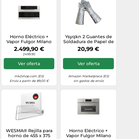
Horno Eléctrico +
Ysyqkn 2 Guantes de
Vapor Fulgor Milano
Soldadura de Papel de
75 cm Plano At Large
Aluminio, Resistentes
2.499,90 €
20,99 €
FCSO 310 TEM X
a Quemaduras, Al Y
2499.90
Stainless Steel
con Aislamiento
Térmico para Hornos,
Ver oferta
Ver oferta
45 Cm 250 a 500
mk2shop.com (ES)
Amazon Marketplace (ES)
Envío a partir de 89,00 €
sin gastos de envío
WESMA® Rejilla para
Horno Eléctrico +
horno de 455 x 375
Vapor Fulgor Milano