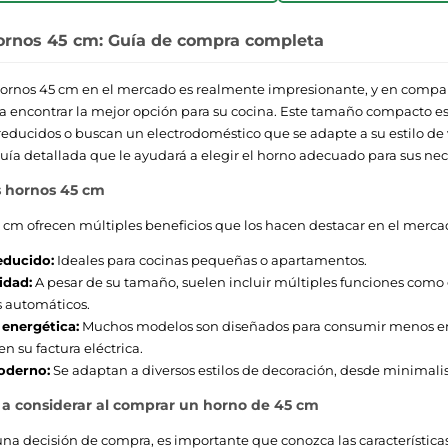
ornos 45 cm: Guía de compra completa
hornos 45 cm en el mercado es realmente impresionante, y en compar
a encontrar la mejor opción para su cocina. Este tamaño compacto es
reducidos o buscan un electrodoméstico que se adapte a su estilo de v
ía detallada que le ayudará a elegir el horno adecuado para sus ne
s hornos 45 cm
 cm ofrecen múltiples beneficios que los hacen destacar en el merca
educido:
Ideales para cocinas pequeñas o apartamentos.
idad:
A pesar de su tamaño, suelen incluir múltiples funciones como g
 automáticos.
 energética:
Muchos modelos son diseñados para consumir menos ene
n su factura eléctrica.
oderno:
Se adaptan a diversos estilos de decoración, desde minimalis
s a considerar al comprar un horno de 45 cm
na decisión de compra, es importante que conozca las característica