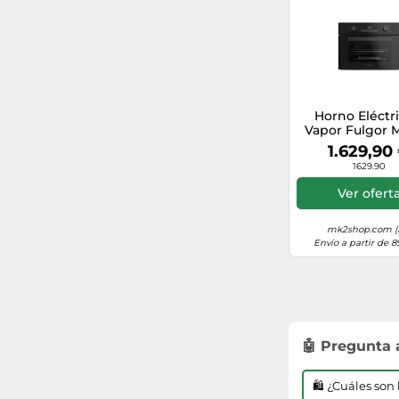
Horno Eléctri
Vapor Fulgor 
60 cm Urban
1.629,90
FUTGSO 4505 
1629.90
Stainless St
Ver ofert
mk2shop.com (
Envío a partir de 8
🤖 Pregunta
🛍️ ¿Cuáles so