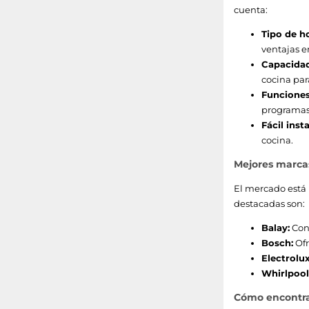
cuenta:
Tipo de h
ventajas e
Capacidad
cocina par
Funciones
programas 
Fácil inst
cocina.
Mejores marca
El mercado está 
destacadas son:
Balay:
Cono
Bosch:
Ofr
Electrolux
Whirlpool
Cómo encontrar