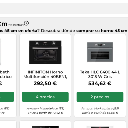
 Cm
(717 ofertas*)
s 45 cm en oferta
? Descubra dónde
comprar
su
horno 45 cm
abeth
INFINITON Horno
Teka HLC 8400 44 L
ctrico
Multifunción 40BEN1,
3015 W Gris
45 cm,
45 Litros, Ancho 60
€
292,50 €
534,62 €
ones,
cm, Control
apor,
electrónico, Guía
igital,
telescópica y rejilla
a
4 precios
2 precios
Cristal
lateral extraible, A,
se
Acabado CRYSTAL
 A
BLACK
e (ES)
Amazon Marketplace (ES)
Amazon Marketplace (ES)
vío
Envío a partir de 10,42 €
Envío a partir de 55,00 €