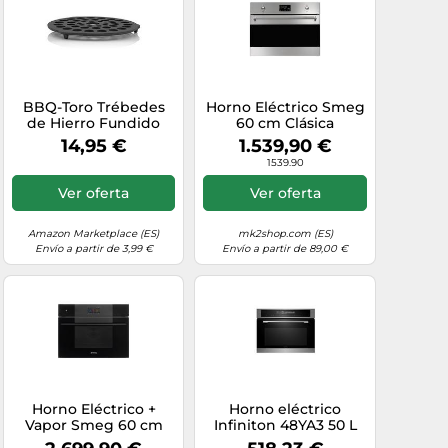
BBQ-Toro Trébedes
Horno Eléctrico Smeg
de Hierro Fundido
60 cm Clásica
para Horno Holandés |
SO4302M1X Acero
14,95 €
1.539,90 €
Ø 20 cm | 3 Patas |
Inoxidable
1539.90
Soporte Redondo
para Sartenes y Ollas |
Ver oferta
Ver oferta
Posavasos
Amazon Marketplace (ES)
mk2shop.com (ES)
Envío a partir de 3,99 €
Envío a partir de 89,00 €
Horno Eléctrico +
Horno eléctrico
Vapor Smeg 60 cm
Infiniton 48YA3 50 L
Linea SO4104S4PB3
Negro con grill, vapor