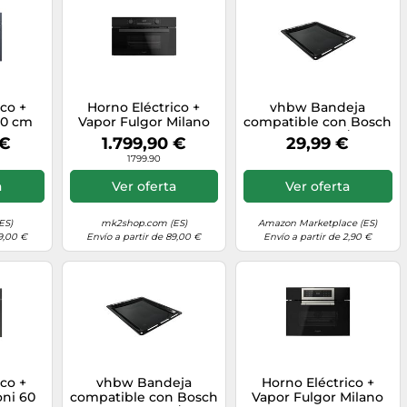
co +
Horno Eléctrico +
vhbw Bandeja
60 cm
Vapor Fulgor Milano
compatible con Bosch
2S3G
75 cm Urbantech
HBG635BS1/35,
 €
1.799,90 €
29,99 €
rey
FUSO 7505 MT GBK
HBG675BB1/05,
1799.90
Black Glass
HBG675BB1/24 horno
- 45,5 x 36,1 x 2 cm,
a
Ver oferta
Ver oferta
antiadherente,
esmaltado negro
ES)
mk2shop.com (ES)
Amazon Marketplace (ES)
9,00 €
Envío a partir de 89,00 €
Envío a partir de 2,90 €
co +
vhbw Bandeja
Horno Eléctrico +
oni 60
compatible con Bosch
Vapor Fulgor Milano