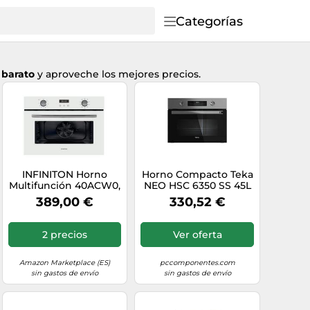
Categorías
 barato
y aproveche los mejores precios.
INFINITON Horno
Horno Compacto Teka
Multifunción 40ACW0,
NEO HSC 6350 SS 45L
45 Litros, 2800 W, A, 45
60cm Hidrolítico Grill
389,00 €
330,52 €
cm de Alto, Grill,
Negro/Inox
Encendido Electrico,
Blanco
2 precios
Ver oferta
Amazon Marketplace (ES)
pccomponentes.com
sin gastos de envío
sin gastos de envío