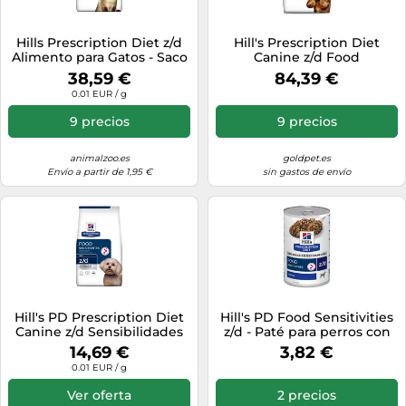
Hills Prescription Diet z/d
Hill's Prescription Diet
Alimento para Gatos - Saco
Canine z/d Food
de 3 Kg
Sensitivities - 10 kg
38,59 €
84,39 €
0.01 EUR / g
9 precios
9 precios
animalzoo.es
goldpet.es
Envío a partir de 1,95 €
sin gastos de envío
Hill's PD Prescription Diet
Hill's PD Food Sensitivities
Canine z/d Sensibilidades
z/d - Paté para perros con
alimentarias Mini 1kg
sensibilidad alimentaria -
14,69 €
3,82 €
Cantidad: 370 g
0.01 EUR / g
Ver oferta
2 precios