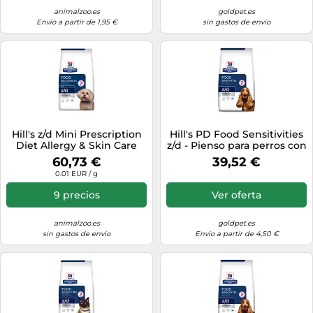
animalzoo.es
goldpet.es
Envío a partir de 1,95 €
sin gastos de envío
Hill's z/d Mini Prescription
Hill's PD Food Sensitivities
Diet Allergy & Skin Care
z/d - Pienso para perros con
pienso para perros - 6 kg
sensibilidad alimentaria -
60,73 €
39,52 €
Cantidad: 3 kg
0.01 EUR / g
9 precios
Ver oferta
animalzoo.es
goldpet.es
sin gastos de envío
Envío a partir de 4,50 €