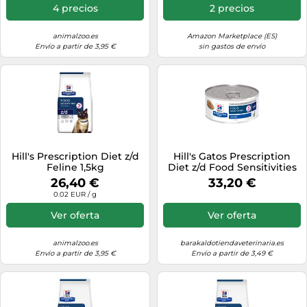
4 precios
2 precios
animalzoo.es
Amazon Marketplace (ES)
Envío a partir de 3,95 €
sin gastos de envío
Hill's Prescription Diet z/d
Hill's Gatos Prescription
Feline 1,5kg
Diet z/d Food Sensitivities
Latas 12 x 156 gr
26,40 €
33,20 €
0.02 EUR / g
Ver oferta
Ver oferta
animalzoo.es
barakaldotiendaveterinaria.es
Envío a partir de 3,95 €
Envío a partir de 3,49 €