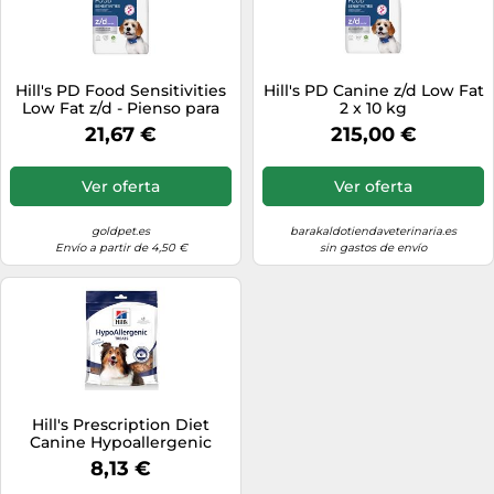
Hill's PD Food Sensitivities
Hill's PD Canine z/d Low Fat
Low Fat z/d - Pienso para
2 x 10 kg
perro para mantenimiento
21,67 €
215,00 €
del peso - Cantidad: 1,5 kg
Ver oferta
Ver oferta
goldpet.es
barakaldotiendaveterinaria.es
Envío a partir de 4,50 €
sin gastos de envío
Hill's Prescription Diet
Canine Hypoallergenic
Treats-Pack x 6 Bolsa de
8,13 €
220 gr