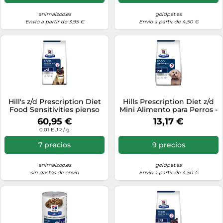
animalzoo.es
goldpet.es
Envío a partir de 3,95 €
Envío a partir de 4,50 €
Hill's z/d Prescription Diet
Hills Prescription Diet z/d
Food Sensitivities pienso
Mini Alimento para Perros -
para gatos - 6 kg
Saco de 1 Kg
60,95 €
13,17 €
0.01 EUR / g
7 precios
9 precios
animalzoo.es
goldpet.es
sin gastos de envío
Envío a partir de 4,50 €