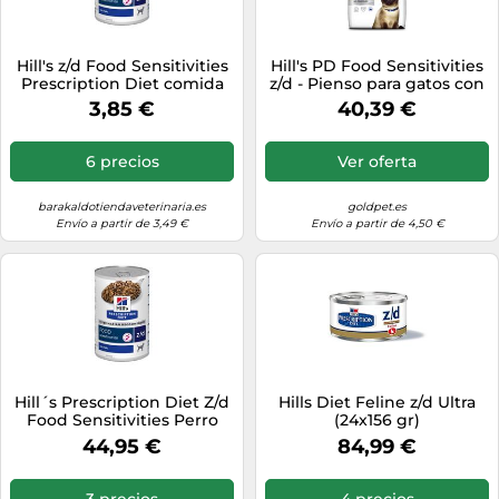
Hill's z/d Food Sensitivities
Hill's PD Food Sensitivities
Prescription Diet comida
z/d - Pienso para gatos con
húmeda - 12 x 370 g
sensibilidades alimentarias
3,85 €
40,39 €
- Cantidad: 3 kg
6 precios
Ver oferta
barakaldotiendaveterinaria.es
goldpet.es
Envío a partir de 3,49 €
Envío a partir de 4,50 €
Hill´s Prescription Diet Z/d
Hills Diet Feline z/d Ultra
Food Sensitivities Perro
(24x156 gr)
Latas 12 X 370 Gr
44,95 €
84,99 €
3 precios
4 precios