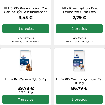
HILL'S PD Prescription Diet
Hill's Prescription Diet
Canine z/d Sensibilidades
Feline z/d Ultra Low
alimentarias 370 g - lata
Allergen 24x156 g
3,45 €
2,79 €
4 precios
2 precios
animalzoo.es
goldpet.es
Envío a partir de 3,95 €
Envío a partir de 4,50 €
Hill's Pd Canine Z/d 3 Kg
Hill's PD Canine z/d Low Fat
10 Kg
39,78 €
86,79 €
0.01 EUR / g
7 precios
3 precios