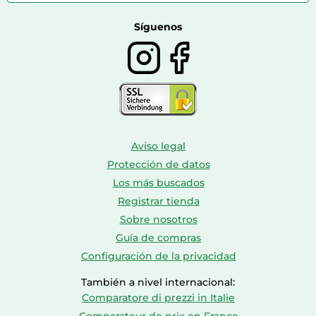
Farmacia veterinaria
Botas mujer
Calzado de montaña
Síguenos
Aviso legal
Protección de datos
Los más buscados
Registrar tienda
Sobre nosotros
Guía de compras
Configuración de la privacidad
También a nivel internacional:
Comparatore di prezzi in Italie