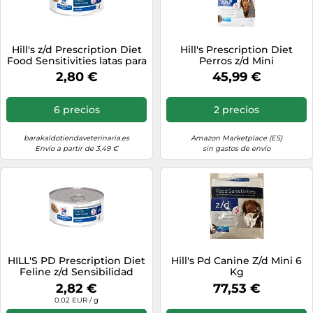
Hill's z/d Prescription Diet
Hill's Prescription Diet
Food Sensitivities latas para
Perros z/d Mini
gatos - 24 x 156 g
2,80 €
45,99 €
6 precios
2 precios
barakaldotiendaveterinaria.es
Amazon Marketplace (ES)
Envío a partir de 3,49 €
sin gastos de envío
HILL'S PD Prescription Diet
Hill's Pd Canine Z/d Mini 6
Feline z/d Sensibilidad
Kg
alimentaria Lata 6x156 g
2,82 €
77,53 €
0.02 EUR / g