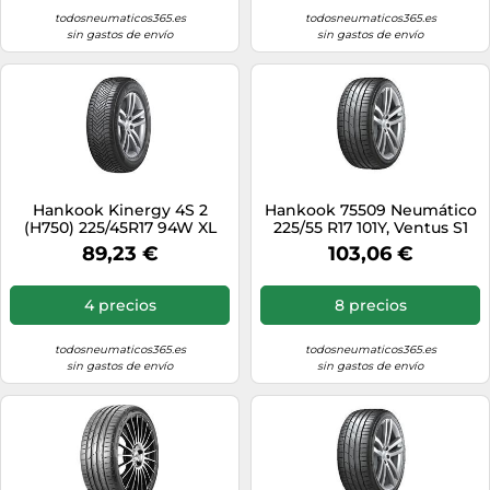
todosneumaticos365.es
todosneumaticos365.es
sin gastos de envío
sin gastos de envío
Hankook Kinergy 4S 2
Hankook 75509 Neumático
(H750) 225/45R17 94W XL
225/55 R17 101Y, Ventus S1
SBL 3PMSF
Evo 3 K127 Xl para 4X4,
89,23 €
103,06 €
Verano
4 precios
8 precios
todosneumaticos365.es
todosneumaticos365.es
sin gastos de envío
sin gastos de envío