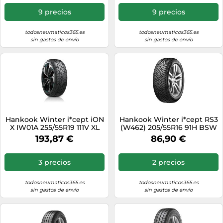
9 precios
9 precios
todosneumaticos365.es
todosneumaticos365.es
sin gastos de envío
sin gastos de envío
Hankook Winter i*cept iON
Hankook Winter i*cept RS3
X IW01A 255/55R19 111V XL
(W462) 205/55R16 91H BSW
BSW M+S 3PMSF
3PMSF
193,87 €
86,90 €
3 precios
2 precios
todosneumaticos365.es
todosneumaticos365.es
sin gastos de envío
sin gastos de envío