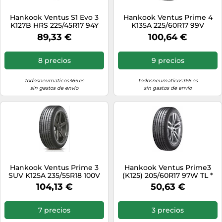
Hankook Ventus S1 Evo 3
Hankook Ventus Prime 4
K127B HRS 225/45R17 94Y
K135A 225/60R17 99V
HRS * XL
89,33 €
100,64 €
8 precios
9 precios
todosneumaticos365.es
todosneumaticos365.es
sin gastos de envío
sin gastos de envío
Hankook Ventus Prime 3
Hankook Ventus Prime3
SUV K125A 235/55R18 100V
(K125) 205/60R17 97W TL *
MFS
XL
104,13 €
50,63 €
7 precios
3 precios