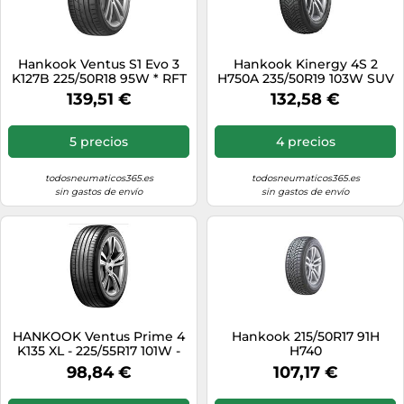
Hankook Ventus S1 Evo 3
Hankook Kinergy 4S 2
K127B 225/50R18 95W * RFT
H750A 235/50R19 103W SUV
XL 3PMSF
139,51 €
132,58 €
5 precios
4 precios
todosneumaticos365.es
todosneumaticos365.es
sin gastos de envío
sin gastos de envío
HANKOOK Ventus Prime 4
Hankook 215/50R17 91H
K135 XL - 225/55R17 101W -
H740
Neumáticos de verano -
98,84 €
107,17 €
B/A/69dB