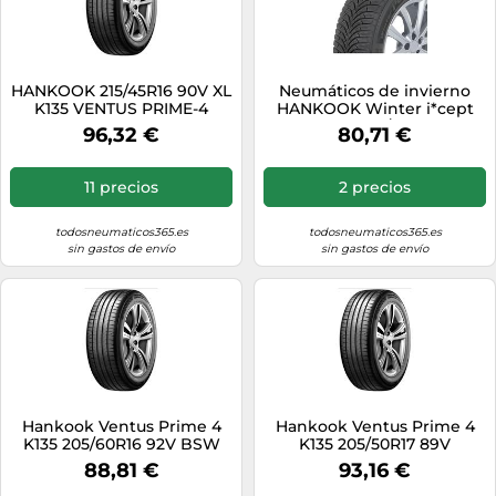
HANKOOK 215/45R16 90V XL
Neumáticos de invierno
K135 VENTUS PRIME-4
HANKOOK Winter i*cept
RS2 W452 175/80R14 88T
96,32 €
80,71 €
11 precios
2 precios
todosneumaticos365.es
todosneumaticos365.es
sin gastos de envío
sin gastos de envío
Hankook Ventus Prime 4
Hankook Ventus Prime 4
K135 205/60R16 92V BSW
K135 205/50R17 89V
88,81 €
93,16 €