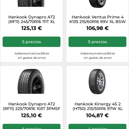
Hankook Dynapro AT2
Hankook Ventus Prime 4
(RF11) 245/70R16 111T XL
K135 215/60R16 99V XL BSW
3PMSF
125,13 €
106,98 €
5 precios
5 precios
todosneumaticos365.es
todosneumaticos365.es
sin gastos de envío
sin gastos de envío
Hankook Dynapro AT2
Hankook Kinergy 4S 2
(RF11) 225/70R16 103T 3PMSF
(H750) 215/55R16 97W XL
M+S 3PMSF
125,10 €
104,87 €
6 precios
4 precios