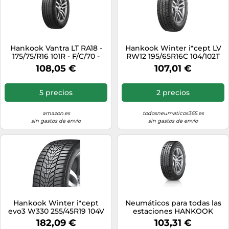
Hankook Vantra LT RA18 -
Hankook Winter i*cept LV
175/75/R16 101R - F/C/70 -
RW12 195/65R16C 104/102T
Neumático veranos (Light
3PMSF
108,05 €
107,01 €
Truck)
5 precios
2 precios
amazon.es
todosneumaticos365.es
sin gastos de envío
sin gastos de envío
Hankook Winter i*cept
Neumáticos para todas las
evo3 W330 255/45R19 104V
estaciones HANKOOK
XL BSW 3PMSF
Vantra ST AS2 RA30
182,09 €
103,31 €
205/65R16C, 107/105T TL