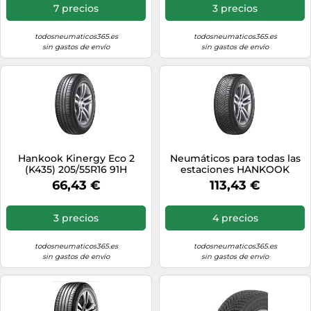
7 precios
3 precios
todosneumaticos365.es
todosneumaticos365.es
sin gastos de envío
sin gastos de envío
Hankook Kinergy Eco 2
Neumáticos para todas las
(K435) 205/55R16 91H
estaciones HANKOOK
Kinergy 4S2 H750 225/55R17
66,43 €
113,43 €
XL 101W
3 precios
4 precios
todosneumaticos365.es
todosneumaticos365.es
sin gastos de envío
sin gastos de envío