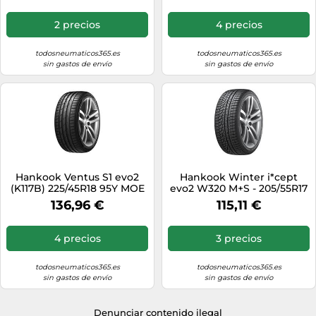
2 precios
4 precios
todosneumaticos365.es
todosneumaticos365.es
sin gastos de envío
sin gastos de envío
Hankook Ventus S1 evo2
Hankook Winter i*cept
(K117B) 225/45R18 95Y MOE
evo2 W320 M+S - 205/55R17
RFT XL
91H - Neumático de
136,96 €
115,11 €
Invierno
4 precios
3 precios
todosneumaticos365.es
todosneumaticos365.es
sin gastos de envío
sin gastos de envío
Denunciar contenido ilegal