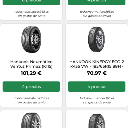
todosneumaticos365.es
todosneumaticos365.es
sin gastos de envío
sin gastos de envío
Hankook Neumático
HANKOOK KINERGY ECO 2
Ventus Prime2 (K115)
K435 VW - 185/65R15 88H -
215/70R16 100H
A/B/70dB - Neumáticos de
101,29 €
70,97 €
verano
4 precios
4 precios
todosneumaticos365.es
todosneumaticos365.es
sin gastos de envío
sin gastos de envío