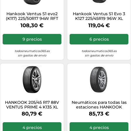
Hankook Ventus S1 evo2
Hankook Ventus S1 Evo 3
(K117) 225/50R17 94W RFT
K127 225/45R19 96W XL
MOE
108,30 €
119,04 €
9 precios
6 precios
todosneumaticos365.es
todosneumaticos365.es
sin gastos de envío
sin gastos de envío
HANKOOK 205/45 R17 88V
Neumáticos para todas las
VENTUS PRIME 4 K135 XL
estaciones HANKOOK
Kinergy 4S2 H750 225/40R18
80,79 €
85,73 €
XL 92Y
4 precios
4 precios