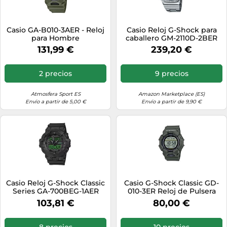
Casio GA-B010-3AER - Reloj
Casio Reloj G-Shock para
para Hombre
caballero GM-2110D-2BER
131,99 €
239,20 €
2 precios
9 precios
Atmosfera Sport ES
Amazon Marketplace (ES)
Envío a partir de 5,00 €
Envío a partir de 9,90 €
Casio Reloj G-Shock Classic
Casio G-Shock Classic GD-
Series GA-700BEG-1AER
010-3ER Reloj de Pulsera
Negro
para hombres
103,81 €
80,00 €
8 precios
10 precios