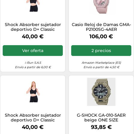
Shock Absorber sujetador
Casio Reloj de Damas GMA-
deportivo D+ Classic
P2100SG-4AER
Support 90G Negro
Multifuncional Brillo de
40,00 €
106,00 €
Atardecer Esfera 40,2 mm
Ver oferta
2 precios
i-Run S.A.S
Amazon Marketplace (ES)
Envío a partir de 6,00 €
Envío a partir de 4,50 €
Shock Absorber sujetador
G-SHOCK GA-010-5AER
deportivo D+ Classic
beige ONE SIZE
Support 100G Negro
40,00 €
93,85 €