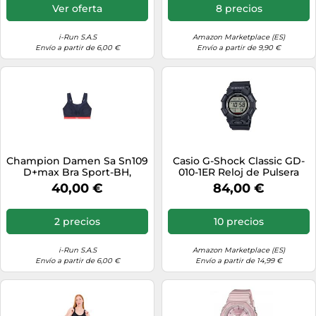
Ver oferta
8 precios
i-Run S.A.S
Amazon Marketplace (ES)
Envío a partir de 6,00 €
Envío a partir de 9,90 €
Champion Damen Sa Sn109
Casio G-Shock Classic GD-
D+max Bra Sport-BH,
010-1ER Reloj de Pulsera
Mehrfarbig (Blau/Rot), 95G
para hombres
40,00 €
84,00 €
2 precios
10 precios
i-Run S.A.S
Amazon Marketplace (ES)
Envío a partir de 6,00 €
Envío a partir de 14,99 €