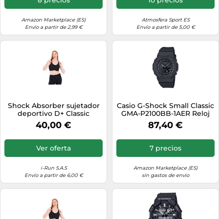
Amazon Marketplace (ES)
Atmosfera Sport ES
Envío a partir de 2,99 €
Envío a partir de 5,00 €
Shock Absorber sujetador
Casio G-Shock Small Classic
deportivo D+ Classic
GMA-P2100BB-1AER Reloj
Support 95G Negro
de Pulsera para hombres
40,00 €
87,40 €
Ver oferta
7 precios
i-Run S.A.S
Amazon Marketplace (ES)
Envío a partir de 6,00 €
sin gastos de envío