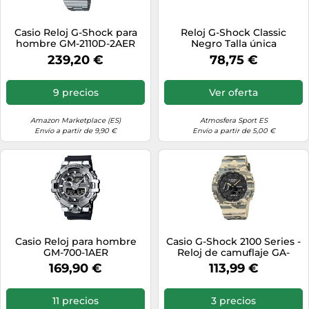
Casio Reloj G-Shock para
Reloj G-Shock Classic
hombre GM-2110D-2AER
Negro Talla única
239,20 €
78,75 €
9 precios
Ver oferta
Amazon Marketplace (ES)
Atmosfera Sport ES
Envío a partir de 9,90 €
Envío a partir de 5,00 €
Casio Reloj para hombre
Casio G-Shock 2100 Series -
GM-700-1AER
Reloj de camuflaje GA-
2100CM-5AER
169,90 €
113,99 €
11 precios
3 precios