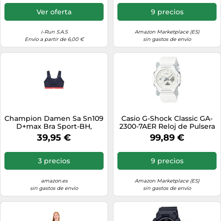
Ver oferta
9 precios
i-Run S.A.S
Amazon Marketplace (ES)
Envío a partir de 6,00 €
sin gastos de envío
Champion Damen Sa Sn109
Casio G-Shock Classic GA-
D+max Bra Sport-BH,
2300-7AER Reloj de Pulsera
Mehrfarbig (Blau/Rot), 80G
para hombres
39,95 €
99,89 €
3 precios
9 precios
amazon.es
Amazon Marketplace (ES)
sin gastos de envío
sin gastos de envío