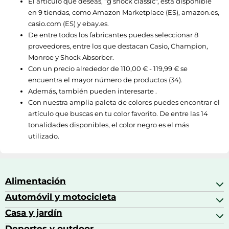
El artículo que deseas, "
g shock classic
", está disponible
en 9 tiendas, como
Amazon Marketplace (ES)
,
amazon.es
,
casio.com (ES)
y
ebay.es
.
De entre todos los fabricantes puedes seleccionar 8
proveedores, entre los que destacan
Casio
,
Champion
,
Monroe
y
Shock Absorber
.
Con un precio alrededor de
110,00 € - 119,99 €
se
encuentra el mayor número de productos (34).
Además, también pueden interesarte .
Con nuestra amplia paleta de colores puedes encontrar el
artículo que buscas en tu color favorito. De entre las 14
tonalidades disponibles, el color negro es el más
utilizado.
Alimentación
Automóvil y motocicleta
Bebidas
Bebidas espirituosas
Casa y jardín
Accesorios para coche
Brandy
Aceite de motor y manutención
Deportes y outdoor