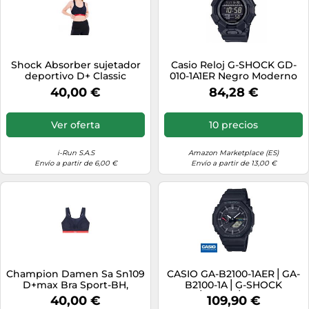
Shock Absorber sujetador
Casio Reloj G-SHOCK GD-
deportivo D+ Classic
010-1A1ER Negro Moderno
Support 95G Azul marino
40,00 €
84,28 €
Ver oferta
10 precios
i-Run S.A.S
Amazon Marketplace (ES)
Envío a partir de 6,00 €
Envío a partir de 13,00 €
Champion Damen Sa Sn109
CASIO GA-B2100-1AER⎪GA-
D+max Bra Sport-BH,
B2100-1A⎪G-SHOCK
Mehrfarbig (Blau/Rot), 90G
Classic⎪Negro⎪BLUETOOTH
40,00 €
109,90 €
Solar