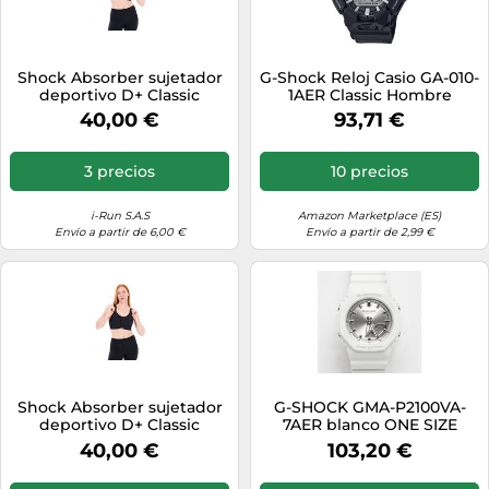
Shock Absorber sujetador
G-Shock Reloj Casio GA-010-
deportivo D+ Classic
1AER Classic Hombre
Support 85G Negro
40,00 €
93,71 €
3 precios
10 precios
i-Run S.A.S
Amazon Marketplace (ES)
Envío a partir de 6,00 €
Envío a partir de 2,99 €
Shock Absorber sujetador
G-SHOCK GMA-P2100VA-
deportivo D+ Classic
7AER blanco ONE SIZE
Support 105G Negro
40,00 €
103,20 €