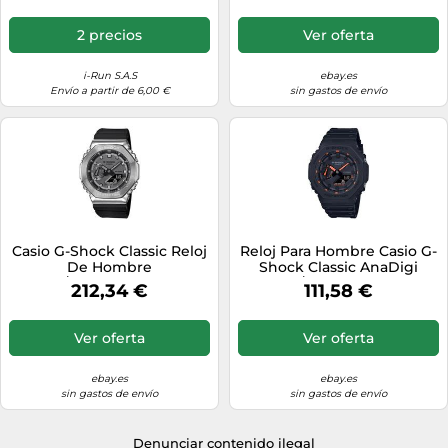
2 precios
Ver oferta
i-Run S.A.S
ebay.es
Envío a partir de 6,00 €
sin gastos de envío
Casio G-Shock Classic Reloj
Reloj Para Hombre Casio G-
De Hombre
Shock Classic AnaDigi
Negro/Antracita GM-2100-
Negro/Naranja GA-2100-
212,34 €
111,58 €
1AER
1A4ER
Ver oferta
Ver oferta
ebay.es
ebay.es
sin gastos de envío
sin gastos de envío
Denunciar contenido ilegal