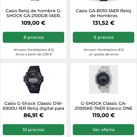
Casio Reloj de hombre G-
Casio GA-B010-1AER Reloj
SHOCK GA-2100GB-1AER,
de Hombres
fibra de carbono, champán,
109,00 €
131,52 €
negro
8 precios
9 precios
Amazon Marketplace (ES)
Amazon Marketplace (ES)
Envío a partir de 2,99 €
sin gastos de envío
Casio G-Shock Classic DW-
G-SHOCK Classic GA-
6900U-1ER Reloj digital para
2100SKE-7AER blanco ONE
hombres Con alarma
SIZE
86,91 €
119,00 €
10 precios
Ver oferta