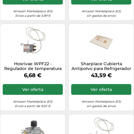
congelador, blanco, 37,5 cm
(1)
Amazon Marketplace (ES)
Amazon Marketplace (ES)
Envío a partir de 5,99 €
sin gastos de envío
Hosrivae WPF22 -
Sharplace Cubierta
Regulador de temperatura
Antipolvo para Refrigerador
para refrigerador,
Protector Tapete
6,68 €
43,59 €
congelador, enfriador de
Alfombrilla Barro de
bebidas, ajustable de -3 °C
Diatomeas Que Mantiene
a -20 °C, tubo de 90 cm,
Seco Antideslizante y,
Ver oferta
Ver oferta
para vitrinas
Perro Travieso, 65 90cm
Barro De Diatomeas
Amazon Marketplace (ES)
Amazon Marketplace (ES)
Envío a partir de 9,50 €
sin gastos de envío