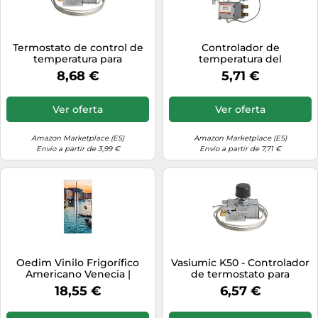
Termostato de control de
Controlador de
temperatura para
temperatura del
refrigerador K50, 220V-
termostato WPF22 para
8,68 €
5,71 €
250V, sonda de 90 cm,
refrigerador, congelador,
conexión de 3 pines, para
piezas 220 V-250 V -3 °C a
refrigerador, vitrina y
-20 °C con sonda de 90 cm,
Ver oferta
Ver oferta
enfriador
2 pines
Amazon Marketplace (ES)
Amazon Marketplace (ES)
Envío a partir de 3,99 €
Envío a partir de 7,71 €
Oedim Vinilo Frigorífico
Vasiumic K50 - Controlador
Americano Venecia |
de termostato para
90x180cm | Varias Medidas |
refrigerador para unidades
18,55 €
6,57 €
Pegatinas de Nevera
de refrigeración, vitrinas y
Económicas y Elegantes |
enfriadores de bebidas -