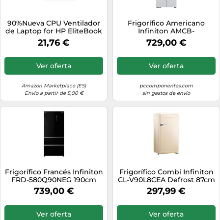
90%Nueva CPU Ventilador
Frigorífico Americano
de Laptop for HP EliteBook
Infiniton AMCB-
Folio 720 820 G1 820 G2
580CD90WEC 190cm 456L
21,76 €
729,00 €
730547-001 KSB0405HB-
Clase E Blanco
CM46 Ventilador
Ver oferta
Ver oferta
Amazon Marketplace (ES)
pccomponentes.com
Envío a partir de 5,00 €
sin gastos de envío
Frigorífico Francés Infiniton
Frigorífico Combi Infiniton
FRD-580Q90NEG 190cm
CL-V90L8CEA Defrost 87cm
458L E Negro
91L E Crema Botellero
739,00 €
297,99 €
Huevera
Ver oferta
Ver oferta