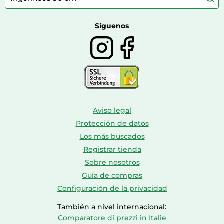
Farmacia veterinaria
Botas mujer
Calzado de montaña
Síguenos
Aviso legal
Protección de datos
Los más buscados
Registrar tienda
Sobre nosotros
Guía de compras
Configuración de la privacidad
También a nivel internacional:
Comparatore di prezzi in Italie