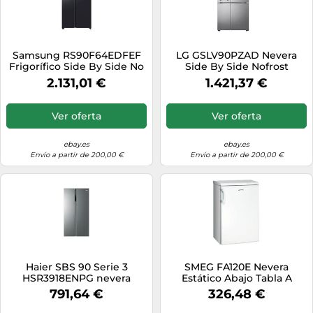
Samsung RS90F64EDFEF
LG GSLV90PZAD Nevera
Frigorífico Side By Side No
Side By Side Nofrost
Frost 614 L Dispensador
Invierte Dispensador Wi-Fi
2.131,01 €
1.421,37 €
WiFi
Inox
Ver oferta
Ver oferta
ebay.es
ebay.es
Envío a partir de 200,00 €
Envío a partir de 200,00 €
Haier SBS 90 Serie 3
SMEG FA120E Nevera
HSR3918ENPG nevera
Estático Abajo Tabla A
puerta lado a lado
Iluminación LED 84CM
791,64 €
326,48 €
Independiente 528 L E
Blanco
Plata