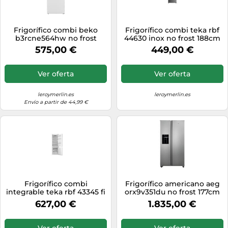
Frigorífico combi beko
Frigorífico combi teka rbf
b3rcne564hw no frost
44630 inox no frost 188cm
192cm 340l blanco clase e
310l inox clase d
575,00 €
449,00 €
Ver oferta
Ver oferta
leroymerlin.es
leroymerlin.es
Envío a partir de 44,99 €
Frigorífico combi
Frigorífico americano aeg
integrable teka rbf 43345 fi
orx9v351du no frost 177cm
congelador no frost
593l inox clase c
627,00 €
1.835,00 €
178.5cm 271l blanco clase e
Ver oferta
Ver oferta