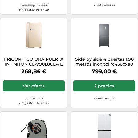
Samsung.com/es/
conforama.es
sin gastos de envío
FRIGORIFICO UNA PUERTA
Side by side 4 puertas 1,90
INFINITON CL-V90L8CEA E
metros inox tcl rc456cxe0
ALTO 87,1 CM ANCHO 44,8
no frost 83.3 cm
268,86 €
799,00 €
CM CREMA
Ver oferta
2 precios
pcbox.com
conforama.es
sin gastos de envío