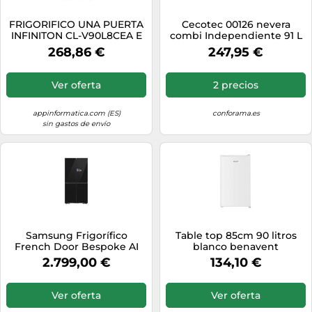
FRIGORIFICO UNA PUERTA
Cecotec 00126 nevera
INFINITON CL-V90L8CEA E
combi Independiente 91 L
ALTO 87,1 CM ANCHO 44,8
E Blanco
268,86 €
247,95 €
CM CREMA
Ver oferta
2 precios
appinformatica.com (ES)
conforama.es
sin gastos de envío
Samsung Frigorífico
Table top 85cm 90 litros
French Door Bespoke AI
blanco benavent
185cm 654L Clase E Negro
ttbhe8548w
2.799,00 €
134,10 €
RM90F67CECEF, Negro
Ver oferta
Ver oferta