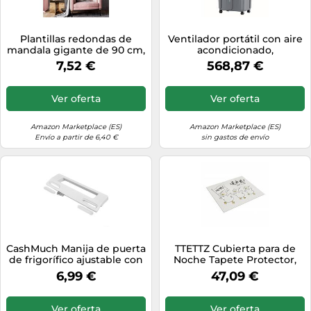
Plantillas redondas de
Ventilador portátil con aire
mandala gigante de 90 cm,
acondicionado,
para decorar paredes,
Refrigerador portátil Evap,
7,52 €
568,87 €
decoración de pintura,
80-90cm, 3 velocidades,
reutilizables, para muebles,
12H, temporizador Osc, sin
yeso, ladrillo,
manguera, tanque
Ver oferta
Ver oferta
refrigeradores, patrones de
grande(Remote Control
pintura grandes, tamaño
Type,80cm)
grande
Amazon Marketplace (ES)
Amazon Marketplace (ES)
Envío a partir de 6,40 €
sin gastos de envío
CashMuch Manija de puerta
TTETTZ Cubierta para de
de frigorífico ajustable con
Noche Tapete Protector,
espacio entre pernos de 90
Pato De Carga, 65
6,99 €
47,09 €
a 170 mm, plástico
90cm【Aplicable A
resistente, repuesto para
Refrigerador De Doble
cocina, refrigerador,
Puerta】
Ver oferta
Ver oferta