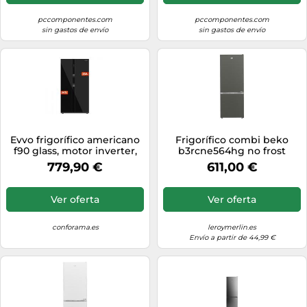
pccomponentes.com
pccomponentes.com
sin gastos de envío
sin gastos de envío
Evvo frigorífico americano
Frigorífico combi beko
f90 glass, motor inverter,
b3rcne564hg no frost
glass door,
192cm 340l gris clase e
779,90 €
611,00 €
Ver oferta
Ver oferta
conforama.es
leroymerlin.es
Envío a partir de 44,99 €