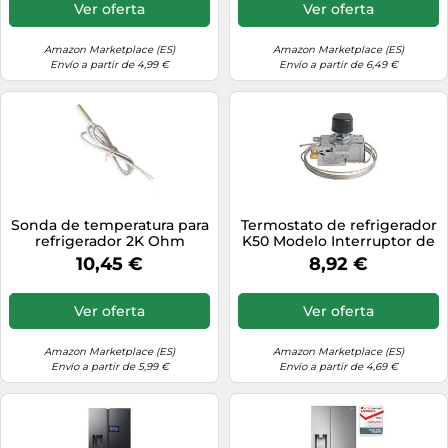
Vinilo Nevera
220-250 V, conexión de 3
Ver oferta
Ver oferta
pines, sonda de 90 cm,
Capil
Amazon Marketplace (ES)
Amazon Marketplace (ES)
Envío a partir de 4,99 €
Envío a partir de 6,49 €
Sonda de temperatura para
Termostato de refrigerador
refrigerador 2K Ohm
K50 Modelo Interruptor de
Sensor de descongelación
Control de Temperatura
10,45 €
8,92 €
para Midea para rongsheng
para Refrigerador
- Fácil instalación Control
Congelador Vitrina 220V-
de enfriamiento 90cm
250V 90cm Longitud
Ver oferta
Ver oferta
Cable flexible
Amazon Marketplace (ES)
Amazon Marketplace (ES)
Envío a partir de 5,99 €
Envío a partir de 4,69 €