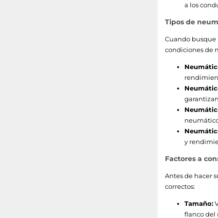
a los cond
Tipos de neumá
Cuando busque ne
condiciones de 
Neumático
rendimient
Neumático
garantizan
Neumático
neumáticos
Neumático
y rendimie
Factores a con
Antes de hacer s
correctos:
Tamaño:
V
flanco del