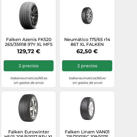
Falken Azenis FK520
Neumático 175/65 r14
265/35R18 97Y XL MFS
86T XL FALKEN
BSW
SINCERA SN110 verano
129,72 €
62,50 €
nuevo
2 precios
2 precios
todosneumaticos365.es
todosneumaticos365.es
sin gastos de envío
sin gastos de envío
Falken Eurowinter
Falken Linam VAN01
HS01 205/50R17 93V XL
215/70R15C 109/107S