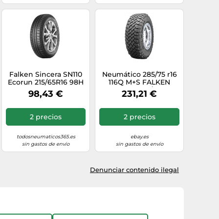
Falken Sincera SN110
Neumático 285/75 r16
Ecorun 215/65R16 98H
116Q M+S FALKEN
TL
WILDPEAK M/T MT01
98,43 €
231,21 €
verano nuevo
2 precios
2 precios
todosneumaticos365.es
ebay.es
sin gastos de envío
sin gastos de envío
Denunciar contenido ilegal