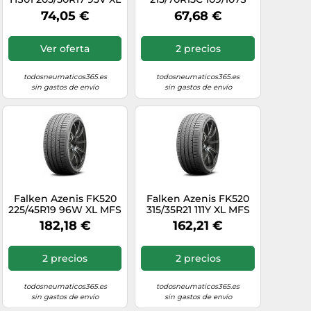
MFS 3PMSF DOT22
74,05 €
67,68 €
Ver oferta
2 precios
todosneumaticos365.es
todosneumaticos365.es
sin gastos de envío
sin gastos de envío
Falken Azenis FK520
Falken Azenis FK520
225/45R19 96W XL MFS
315/35R21 111Y XL MFS
BSW
182,18 €
162,21 €
2 precios
2 precios
todosneumaticos365.es
todosneumaticos365.es
sin gastos de envío
sin gastos de envío