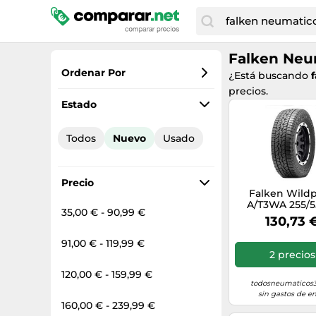
Falken Neu
Ordenar Por
¿Está buscando
precios.
Favoritos
Estado
Precio más bajo
Todos
Nuevo
Usado
Precio total
Precio más alto
Precio
Falken Wild
A/T3WA 255/5
35,00 € - 90,99 €
109H XL 3P
130,73 
91,00 € - 119,99 €
2 precios
120,00 € - 159,99 €
todosneumaticos3
sin gastos de en
160,00 € - 239,99 €