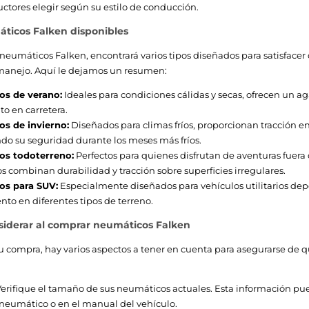
uctores elegir según su estilo de conducción.
ticos Falken disponibles
umáticos Falken, encontrará varios tipos diseñados para satisfacer 
manejo. Aquí le dejamos un resumen:
s de verano:
Ideales para condiciones cálidas y secas, ofrecen un ag
o en carretera.
s de invierno:
Diseñados para climas fríos, proporcionan tracción en 
do su seguridad durante los meses más fríos.
s todoterreno:
Perfectos para quienes disfrutan de aventuras fuera d
 combinan durabilidad y tracción sobre superficies irregulares.
s para SUV:
Especialmente diseñados para vehículos utilitarios depo
nto en diferentes tipos de terreno.
siderar al comprar neumáticos Falken
u compra, hay varios aspectos a tener en cuenta para asegurarse de q
erifique el tamaño de sus neumáticos actuales. Esta información pu
 neumático o en el manual del vehículo.