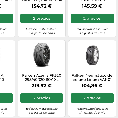
3PMSF
235/60R17 117/115S
€
154,72 €
145,59 €
3PMSF M+S
2 precios
2 precios
65.es
todosneumaticos365.es
todosneumaticos365.es
vío
sin gastos de envío
sin gastos de envío
All
Falken Azenis FK520
Falken Neumático de
10
295/40R20 110Y XL
verano Linam VAN01
 3PMSF
225/75R16C 121/119R
€
219,92 €
104,86 €
2 precios
2 precios
65.es
todosneumaticos365.es
todosneumaticos365.es
vío
sin gastos de envío
sin gastos de envío