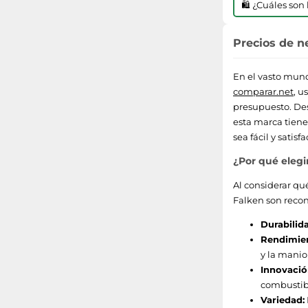
🛍️ ¿Cuáles so
82 (hasta 475 kg)
Precios de n
114 (hasta 1180 kg)
En el vasto mun
70
comparar.net
, u
presupuesto. Des
71
esta marca tiene
sea fácil y satisfa
72
¿Por qué elegi
85 (hasta 515 kg)
Al considerar qu
81 (hasta 462 kg)
Falken son recon
Durabilid
77 (hasta 412 kg)
Rendimie
y la manio
Innovació
combustib
Variedad: