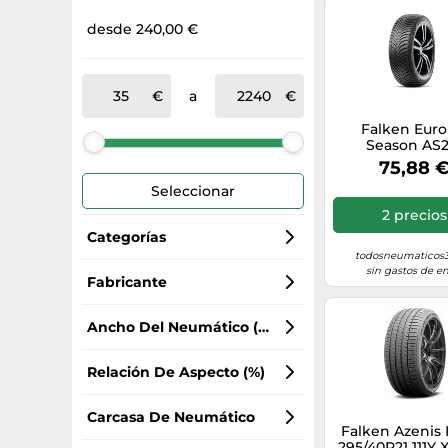
desde 240,00 €
a
Falken Euro 
Season AS2
185/65R14 86
75,88 
M+S 3PMS
Seleccionar
2 precios
Categorías
todosneumaticos3
sin gastos de en
Neumáticos de verano
Fabricante
Falken
Neumáticos para todas las estaciones
Ancho Del Neumático (mm)
Mercedes-Benz
Neumáticos de invierno
215
Relación De Aspecto (%)
NanKang
Neumáticos de camión
225
55
Carcasa De Neumático
Falken Azenis
295/40R21 111Y 