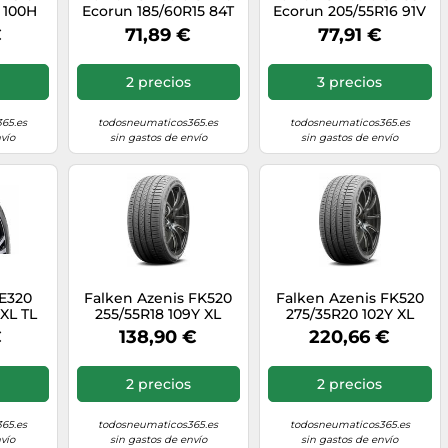
 100H
Ecorun 185/60R15 84T
Ecorun 205/55R16 91V
BSW
MFS
€
71,89 €
77,91 €
2 precios
3 precios
65.es
todosneumaticos365.es
todosneumaticos365.es
vío
sin gastos de envío
sin gastos de envío
ZE320
Falken Azenis FK520
Falken Azenis FK520
 XL TL
255/55R18 109Y XL
275/35R20 102Y XL
BSW
€
138,90 €
220,66 €
2 precios
2 precios
65.es
todosneumaticos365.es
todosneumaticos365.es
vío
sin gastos de envío
sin gastos de envío