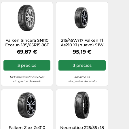
Falken Sincera SN110
215/45Wr17 Falken Tl
Ecorun 185/65R15 88T
As210 Xl (nuevo) 91W
DOT23
69,87 €
95,19 €
3 precios
3 precios
todosneumaticos365.es
amazon.es
sin gastos de envío
sin gastos de envío
Falken Ziex Ze310
Neumático 225/55 r18