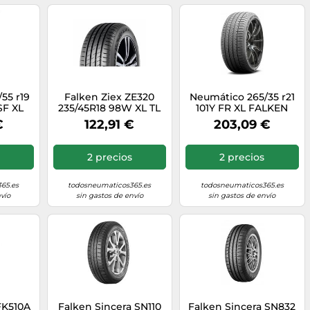
55 r19
Falken Ziex ZE320
Neumático 265/35 r21
SF XL
235/45R18 98W XL TL
101Y FR XL FALKEN
PEAK
AZENIS FK520 verano
€
122,91 €
203,09 €
as las
nuevo
2 precios
2 precios
65.es
todosneumaticos365.es
todosneumaticos365.es
vío
sin gastos de envío
sin gastos de envío
FK510A
Falken Sincera SN110
Falken Sincera SN832