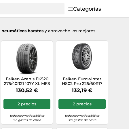
Categorías
n neumáticos baratos
y aproveche los mejores
Falken Azenis FK520
Falken Eurowinter
275/40R21 107Y XL MFS
HS02 Pro 225/60R17
BSW
99H M+S 3PMSF TL R0
130,52 €
132,19 €
2 precios
2 precios
todosneumaticos365.es
todosneumaticos365.es
sin gastos de envío
sin gastos de envío