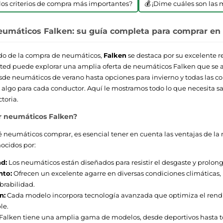
n los criterios de compra más importantes?
💰 ¡Dime cuáles son las 
eumáticos Falken: su guía completa para comprar en 
do de la compra de neumáticos,
Falken
se destaca por su excelente r
sted puede explorar una amplia oferta de neumáticos Falken que se a
de neumáticos de verano hasta opciones para invierno y todas las c
 algo para cada conductor. Aquí le mostramos todo lo que necesita s
ctoria.
r neumáticos Falken?
é neumáticos comprar, es esencial tener en cuenta las ventajas de l
ocidos por:
ad:
Los neumáticos están diseñados para resistir el desgaste y prolonga
nto:
Ofrecen un excelente agarre en diversas condiciones climáticas,
brabilidad.
n:
Cada modelo incorpora tecnología avanzada que optimiza el rendim
le.
Falken tiene una amplia gama de modelos, desde deportivos hasta t