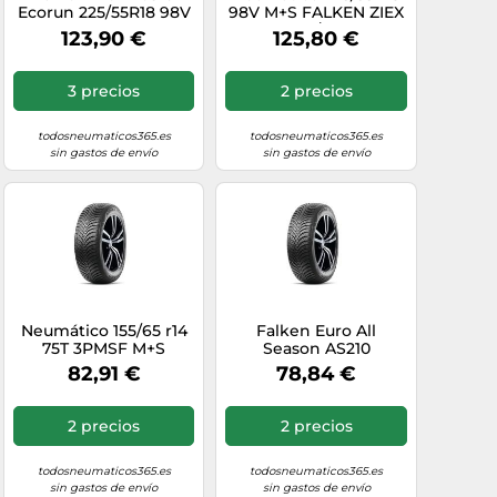
Ecorun 225/55R18 98V
98V M+S FALKEN ZIEX
MFS
ZE001A A/S verano
123,90 €
125,80 €
nuevo
3 precios
2 precios
todosneumaticos365.es
todosneumaticos365.es
sin gastos de envío
sin gastos de envío
Neumático 155/65 r14
Falken Euro All
75T 3PMSF M+S
Season AS210
FALKEN EUROALL
165/70R14 81T BSW
82,91 €
78,84 €
SEASON AS210 todas
M+S 3PMSF
las estacio
2 precios
2 precios
todosneumaticos365.es
todosneumaticos365.es
sin gastos de envío
sin gastos de envío