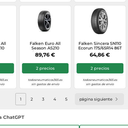
All
Falken Euro All
Falken Sincera SN110
10
Season AS210
Ecorun 175/65R14 86T
V XL
185/60R15 84T BSW
XL TL
€
89,76 €
64,86 €
M+S 3PMSF
2 precios
2 precios
65.es
todosneumaticos365.es
todosneumaticos365.es
vío
sin gastos de envío
sin gastos de envío
1
2
3
4
5
página siguiente
 a ChatGPT