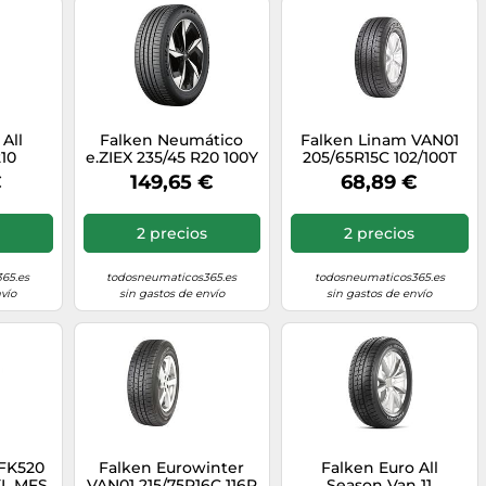
All
Falken Neumático
Falken Linam VAN01
10
e.ZIEX 235/45 R20 100Y
205/65R15C 102/100T
H BSW
FR R0 XL Verano
€
149,65 €
68,89 €
F
Nuevo
2 precios
2 precios
65.es
todosneumaticos365.es
todosneumaticos365.es
vío
sin gastos de envío
sin gastos de envío
 FK520
Falken Eurowinter
Falken Euro All
XL MFS
VAN01 215/75R16C 116R
Season Van 11