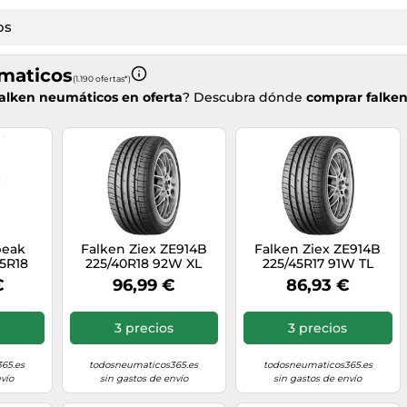
maticos
(1.190 ofertas*)
falken neumáticos en oferta
? Descubra dónde
comprar falke
peak
Falken Ziex ZE914B
Falken Ziex ZE914B
5R18
225/40R18 92W XL
225/45R17 91W TL
MSF
€
96,99 €
86,93 €
3 precios
3 precios
65.es
todosneumaticos365.es
todosneumaticos365.es
vío
sin gastos de envío
sin gastos de envío