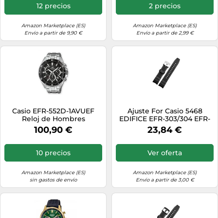
hombre(1white-Silver)
12 precios
2 precios
Amazon Marketplace (ES)
Amazon Marketplace (ES)
Envío a partir de 9,90 €
Envío a partir de 2,99 €
Casio EFR-552D-1AVUEF
Ajuste For Casio 5468
Reloj de Hombres
EDIFICE EFR-303/304 EFR-
516PB EFR-516 Pulsera De
100,90 €
23,84 €
Goma De Silicona Correa
De Reloj De Resina 22mm
Correa De Reloj
10 precios
Ver oferta
Impermeable(Black-silver)
Amazon Marketplace (ES)
Amazon Marketplace (ES)
sin gastos de envío
Envío a partir de 3,00 €