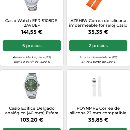
Casio Watch EFR-S108DE-
AZSHIW Correa de silicona
2AVUEF
impermeable for reloj Casio
EDIFICE ECB-20, EQB-
141,55 €
35,35 €
800BL, 500, 900, EFR-303 y
304.(Orange-Silver)
6 precios
2 precios
Amazon Marketplace (ES)
Amazon Marketplace (ES)
Envío a partir de 15,00 €
Envío a partir de 2,99 €
Casio Edifice Delgado
POYNMRE Correa de
analógico (40 mm) Esfera
silicona 22 mm compatible
Verde Caqui/Acero
con Casio Edifice EFR-303
103,20 €
35,85 €
Inoxidable EFR-S108D-
EFR-304, resistente al agua
3AVUEF
y sudor, curvada, for