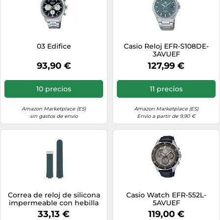
03 Edifice
Casio Reloj EFR-S108DE-
3AVUEF
93,90 €
127,99 €
10 precios
11 precios
Amazon Marketplace (ES)
Amazon Marketplace (ES)
sin gastos de envío
Envío a partir de 9,90 €
Correa de reloj de silicona
Casio Watch EFR-552L-
impermeable con hebilla
5AVUEF
autocebante plegable de
33,13 €
119,00 €
metal, compatible con la