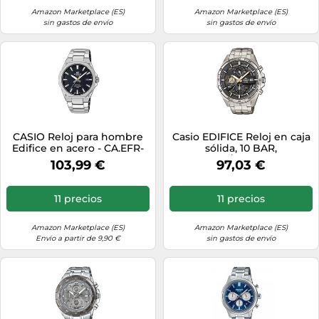
Amazon Marketplace (ES)
Amazon Marketplace (ES)
sin gastos de envío
sin gastos de envío
CASIO Reloj para hombre
Casio EDIFICE Reloj en caja
Edifice en acero - CA.EFR-
sólida, 10 BAR,
S108D1AVUEF
Dorado/Negro, para
103,99 €
97,03 €
Hombre, con Correa de
Acero inoxidable, EFR-
556D-1AVUEF
11 precios
11 precios
Amazon Marketplace (ES)
Amazon Marketplace (ES)
Envío a partir de 9,90 €
sin gastos de envío