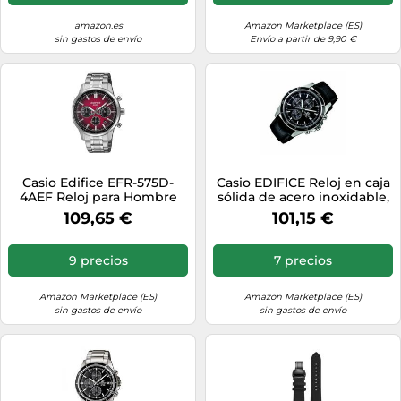
amazon.es
Amazon Marketplace (ES)
sin gastos de envío
Envío a partir de 9,90 €
Casio Edifice EFR-575D-
Casio EDIFICE Reloj en caja
4AEF Reloj para Hombre
sólida de acero inoxidable,
10 BAR, Negro, para
109,65 €
101,15 €
Hombre, con Correa de
Cuero, EFR-526L-1AVUEF
9 precios
7 precios
Amazon Marketplace (ES)
Amazon Marketplace (ES)
sin gastos de envío
sin gastos de envío