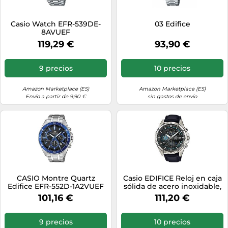
Casio Watch EFR-539DE-
03 Edifice
8AVUEF
119,29 €
93,90 €
9 precios
10 precios
Amazon Marketplace (ES)
Amazon Marketplace (ES)
Envío a partir de 9,90 €
sin gastos de envío
CASIO Montre Quartz
Casio EDIFICE Reloj en caja
Edifice EFR-552D-1A2VUEF
sólida de acero inoxidable,
Homme
10 BAR, Azul/Negro, para
101,16 €
111,20 €
Hombre, con Correa de
Cuero, EFR-556L-1AVUEF
9 precios
10 precios