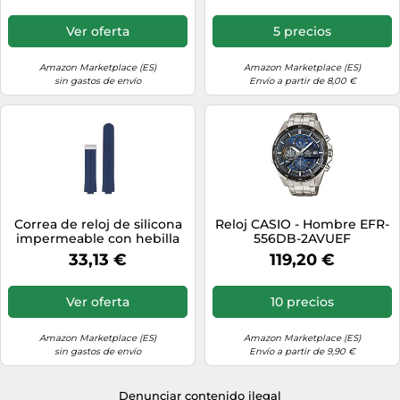
serie Casio Edifice EFR-
S108.(Green-Silver)
Ver oferta
5 precios
Amazon Marketplace (ES)
Amazon Marketplace (ES)
sin gastos de envío
Envío a partir de 8,00 €
Correa de reloj de silicona
Reloj CASIO - Hombre EFR-
impermeable con hebilla
556DB-2AVUEF
autocebante plegable de
33,13 €
119,20 €
metal, compatible con la
serie Casio Edifice EFR-
S108.(Blue-Silver)
Ver oferta
10 precios
Amazon Marketplace (ES)
Amazon Marketplace (ES)
sin gastos de envío
Envío a partir de 9,90 €
Denunciar contenido ilegal