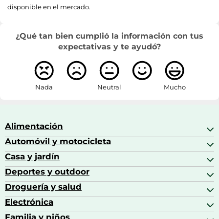
disponible en el mercado.
¿Qué tan bien cumplió la información con tus
expectativas y te ayudó?
Nada
Neutral
Mucho
Alimentación
Automóvil y motocicleta
Bebidas
Bebidas espirituosas
Casa y jardín
Accesorios para coche
Brandy
Aceite de motor y manutención
Deportes y outdoor
Accesorios de hogar y cocina
Café
Aceites motor
Aires acondicionados
Droguería y salud
Balones de fútbol
Altavoces coche
Artículos de decoración
Bicicletas
Electrónica
Alimentación del bebé
Barbacoas
Bicicletas elípticas
Alimentación y lactancia
Familia y niños
Altavoces