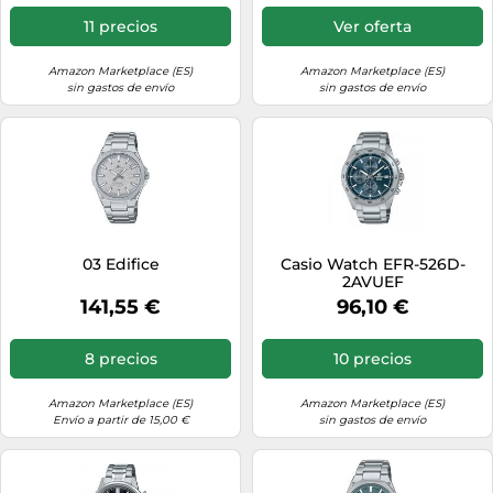
serie Casio Edifice EFR-
S108.(Light Green-Silver)
11 precios
Ver oferta
Amazon Marketplace (ES)
Amazon Marketplace (ES)
sin gastos de envío
sin gastos de envío
03 Edifice
Casio Watch EFR-526D-
2AVUEF
141,55 €
96,10 €
8 precios
10 precios
Amazon Marketplace (ES)
Amazon Marketplace (ES)
Envío a partir de 15,00 €
sin gastos de envío