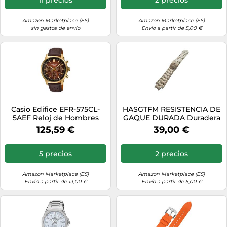
Silver)
Amazon Marketplace (ES)
Amazon Marketplace (ES)
sin gastos de envío
Envío a partir de 5,00 €
Casio Edifice EFR-575CL-
HASGTFM RESISTENCIA DE
5AEF Reloj de Hombres
GAQUE DURADA Duradera
Correa de metal Ajuste for
125,59 €
39,00 €
Casio EDIFICE EFR-539 Reloj
Accesorio Acero inoxidable
reloj de reloj
5 precios
2 precios
Amazon Marketplace (ES)
Amazon Marketplace (ES)
Envío a partir de 13,00 €
Envío a partir de 5,00 €