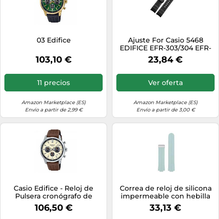
03 Edifice
Ajuste For Casio 5468
EDIFICE EFR-303/304 EFR-
516PB EFR-516 Pulsera De
103,10 €
23,84 €
Goma De Silicona Correa
De Reloj De Resina 22mm
Correa De Reloj
11 precios
Ver oferta
Impermeable(Black-black)
Amazon Marketplace (ES)
Amazon Marketplace (ES)
Envío a partir de 2,99 €
Envío a partir de 3,00 €
Casio Edifice - Reloj de
Correa de reloj de silicona
Pulsera cronógrafo de
impermeable con hebilla
Cuarzo para Hombre
autocebante plegable de
106,50 €
33,13 €
metal, compatible con la