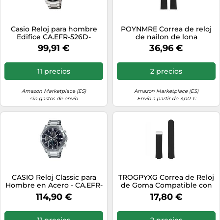
Casio Reloj para hombre
POYNMRE Correa de reloj
Edifice CA.EFR-526D-
de nailon de lona
1AVUEF Acero Negro
compatible con Casio
99,91 €
36,96 €
Edifice Series EF-550D EFR-
303L EFB900 Series, pulsera
deportiva resistente al
11 precios
2 precios
agua de 22 mm(Black
black-black B)
Amazon Marketplace (ES)
Amazon Marketplace (ES)
sin gastos de envío
Envío a partir de 3,00 €
CASIO Reloj Classic para
TROGPYXG Correa de Reloj
Hombre en Acero - CA.EFR-
de Goma Compatible con
571D-1AVUEF
Casio Edifice 5359 EFR-
114,90 €
17,80 €
S108D, Hebilla magnética,
Resistente al Agua, de
Silicona Efr-s108.(Black-
11 precios
2 precios