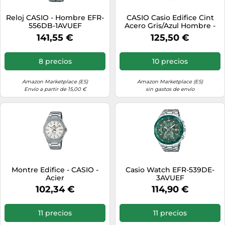
Reloj CASIO - Hombre EFR-
CASIO Casio Edifice Cint
556DB-1AVUEF
Acero Gris/Azul Hombre -
CA.EFR539D1A2VUEF
141,55 €
125,50 €
8 precios
10 precios
Amazon Marketplace (ES)
Amazon Marketplace (ES)
Envío a partir de 15,00 €
sin gastos de envío
Montre Edifice - CASIO -
Casio Watch EFR-539DE-
Acier
3AVUEF
102,34 €
114,90 €
11 precios
11 precios