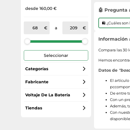
desde 160,00 €
🤖 Pregunta
🛍️ ¿Cuáles so
a
Información
Compara las 30 lo
Seleccionar
Hemos encontrado
Categorías
Datos de
"bos
El artículo
Cortasetos
Fabricante
pccompon
De entre t
Bosch
Voltaje De La Batería
Con un pr
Además, t
18
Tiendas
Con nuestr
disponibles
Amazon Marketplace (ES)