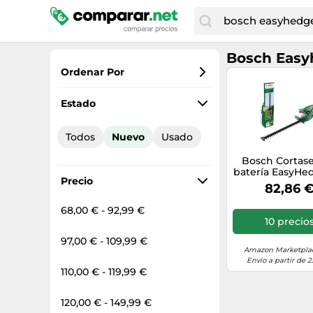
Bosch Easy
Ordenar Por
Favoritos
Estado
Precio más bajo
Todos
Nuevo
Usado
Precio total
Bosch Cortase
Precio más alto
batería EasyHe
Precio
18V-52-13 sin Ba
82,86 
68,00 € - 92,99 €
10 precio
97,00 € - 109,99 €
Amazon Marketplac
Envío a partir de 2
110,00 € - 119,99 €
120,00 € - 149,99 €