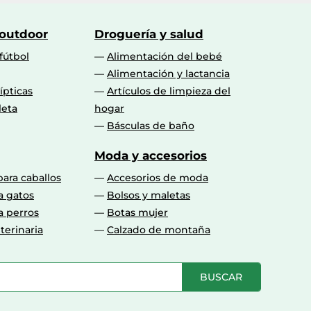
 outdoor
Droguería y salud
fútbol
Alimentación del bebé
Alimentación y lactancia
lípticas
Artículos de limpieza del
leta
hogar
Básculas de baño
Moda y accesorios
para caballos
Accesorios de moda
a gatos
Bolsos y maletas
a perros
Botas mujer
terinaria
Calzado de montaña
BUSCAR