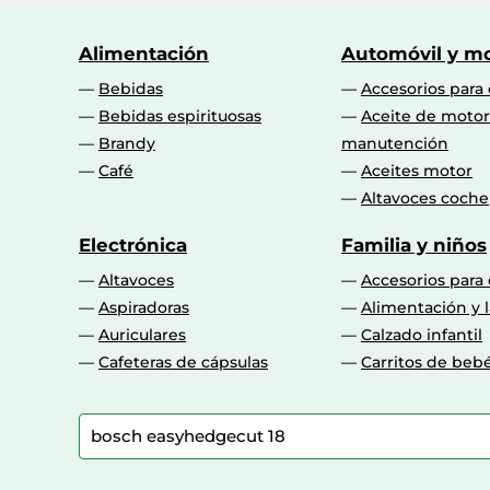
amazon.es
Alimentación
Automóvil y mo
pccomponentes.com
Bebidas
Accesorios para
ebay.es
Bebidas espirituosas
Aceite de motor
Brandy
manutención
Café
Aceites motor
Altavoces coche
Electrónica
Familia y niños
Altavoces
Accesorios para
Aspiradoras
Alimentación y l
Auriculares
Calzado infantil
Cafeteras de cápsulas
Carritos de beb