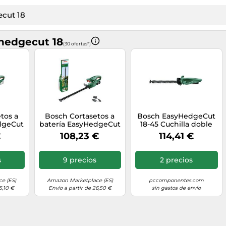
hedgecut 18
(30 ofertas*)
tos a
Bosch Cortasetos a
Bosch EasyHedgeCut
dgeCut
batería EasyHedgeCut
18-45 Cuchilla doble
t./carg.
18V-52-13, hoja 52 cm,
2,3 kg
€
108,23 €
114,41 €
18 V, 1x2.0 Ah, para
setos pequeños
s
9 precios
2 precios
e (ES)
Amazon Marketplace (ES)
pccomponentes.com
5,10 €
Envío a partir de 26,50 €
sin gastos de envío