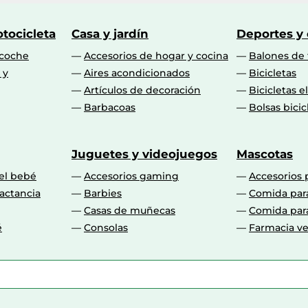
tocicleta
Casa y jardín
Deportes y
 coche
Accesorios de hogar y cocina
Balones de 
 y
Aires acondicionados
Bicicletas
Artículos de decoración
Bicicletas e
Barbacoas
Bolsas bicic
Juguetes y videojuegos
Mascotas
 el bebé
Accesorios gaming
Accesorios 
actancia
Barbies
Comida par
Casas de muñecas
Comida par
é
Consolas
Farmacia ve