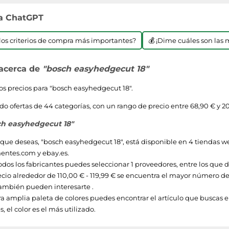
 a ChatGPT
n los criterios de compra más importantes?
💰 ¡Dime cuáles son las 
 acerca de
"bosch easyhedgecut 18"
s precios para "
bosch easyhedgecut 18
".
 ofertas de 44 categorías, con un rango de precio entre 68,90 € y 20
ch easyhedgecut 18"
 que deseas, "
bosch easyhedgecut 18
", está disponible en 4 tiendas 
entes.com
y
ebay.es
.
odos los fabricantes puedes seleccionar 1 proveedores, entre los que
ecio alrededor de
110,00 € - 119,99 €
se encuentra el mayor número de 
ambién pueden interesarte .
a amplia paleta de colores puedes encontrar el artículo que buscas en 
, el color es el más utilizado.